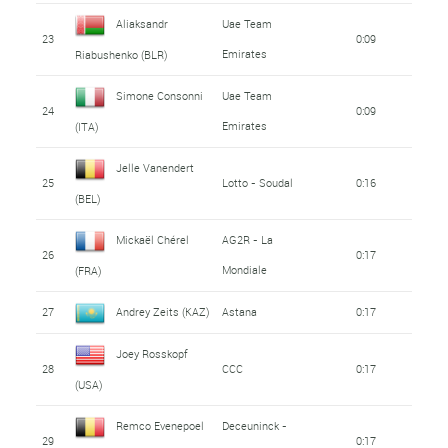
Aliaksandr
Uae Team
23
0:09
Emirates
Riabushenko (BLR)
Simone Consonni
Uae Team
24
0:09
Emirates
(ITA)
Jelle Vanendert
25
Lotto - Soudal
0:16
(BEL)
Mickaël Chérel
AG2R - La
26
0:17
Mondiale
(FRA)
27
Andrey Zeits (KAZ)
Astana
0:17
Joey Rosskopf
28
CCC
0:17
(USA)
Remco Evenepoel
Deceuninck -
29
0:17