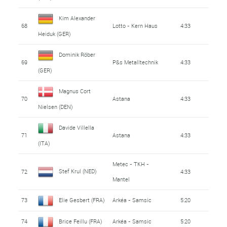
Kim Alexander
68
Lotto - Kern Haus
4:33
Heiduk (GER)
Dominik Röber
69
P&s Metalltechnik
4:33
(GER)
Magnus Cort
70
Astana
4:33
Nielsen (DEN)
Davide Villella
71
Astana
4:33
(ITA)
Metec - TKH -
Stef Krul (NED)
72
4:33
Mantel
73
Elie Gesbert (FRA)
Arkéa - Samsic
5:20
74
Brice Feillu (FRA)
Arkéa - Samsic
5:20