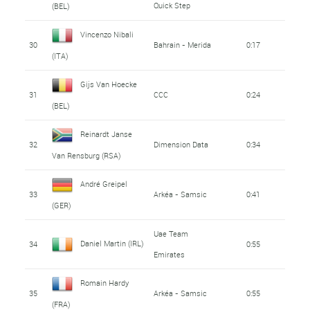
Quick Step
(BEL)
Vincenzo Nibali
30
Bahrain - Merida
0:17
(ITA)
Gijs Van Hoecke
31
CCC
0:24
(BEL)
Reinardt Janse
32
Dimension Data
0:34
Van Rensburg (RSA)
André Greipel
33
Arkéa - Samsic
0:41
(GER)
Uae Team
Daniel Martin (IRL)
34
0:55
Emirates
Romain Hardy
35
Arkéa - Samsic
0:55
(FRA)