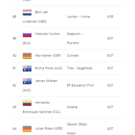
Bert-Jan
88
Jumbo - Visma
6:55
Lindeman (NED)
Vladislav Kulikov
Gazprom -
89
9:07
Rusvelo
(RUS)
90
Max Kanter (GER)
Sunweb
9:07
91
Richie Porte (AUS)
Trek - Segafredo
9:07
James Whelan
92
EF Education First
9:07
(AUS)
Hernando
93
Astana
9:07
Bohorquez Sanchez (COL)
Dauner D&dq -
Julian Braun (GER)
94
9:07
Akkon