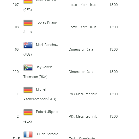
107
Lotto - Kern Haus
13:00
(GER)
Tobias Knaup
108
Lotto - Kern Haus
13:00
(GER)
Mark Renshaw
109
Dimension Data
13:00
(AUS)
Jay Robert
110
Dimension Data
13:00
Thomson (RSA)
Michel
111
P&s Metalltechnik
13:00
Aschenbrenner (GER)
Robert Jägeler
112
P&s Metalltechnik
13:00
(GER)
Julien Bernard
DNF
Trek - Segafredo
-