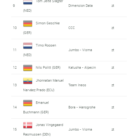
Tom Jelte Slagter
9
Dimension Data
zt
(NED)
Simon Geschke
10
CCC
zt
(GER)
Timo Roosen
11
Jumbo - Visma
zt
(NED)
12
Nils Politt (GER)
Katusha - Alpecin
zt
Jhonnatan Manuel
13
Team Ineos
zt
Narváez Prado (ECU)
Emanuel
14
Bora - Hansgrohe
zt
Buchmann (GER)
Jonas Vingegaard
15
Jumbo - Visma
zt
Rasmussen (DEN)