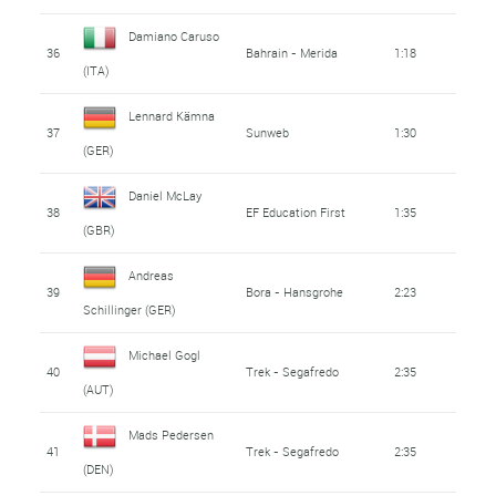
Damiano Caruso
36
Bahrain - Merida
1:18
(ITA)
Lennard Kämna
37
Sunweb
1:30
(GER)
Daniel McLay
38
EF Education First
1:35
(GBR)
Andreas
39
Bora - Hansgrohe
2:23
Schillinger (GER)
Michael Gogl
40
Trek - Segafredo
2:35
(AUT)
Mads Pedersen
41
Trek - Segafredo
2:35
(DEN)