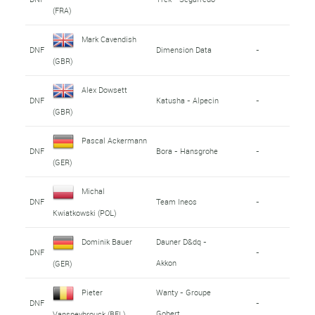
(FRA)
Mark Cavendish
DNF
Dimension Data
-
(GBR)
Alex Dowsett
DNF
Katusha - Alpecin
-
(GBR)
Pascal Ackermann
DNF
Bora - Hansgrohe
-
(GER)
Michal
DNF
Team Ineos
-
Kwiatkowski (POL)
Dominik Bauer
Dauner D&dq -
DNF
-
Akkon
(GER)
Pieter
Wanty - Groupe
DNF
-
Gobert
Vanspeybrouck (BEL)