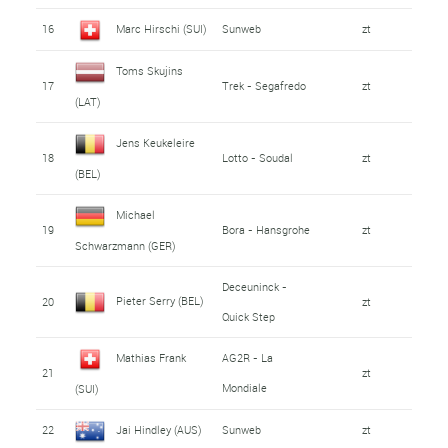
16
Marc Hirschi (SUI)
Sunweb
zt
Toms Skujins
17
Trek - Segafredo
zt
(LAT)
Jens Keukeleire
18
Lotto - Soudal
zt
(BEL)
Michael
19
Bora - Hansgrohe
zt
Schwarzmann (GER)
Deceuninck -
Pieter Serry (BEL)
20
zt
Quick Step
Mathias Frank
AG2R - La
21
zt
Mondiale
(SUI)
22
Jai Hindley (AUS)
Sunweb
zt