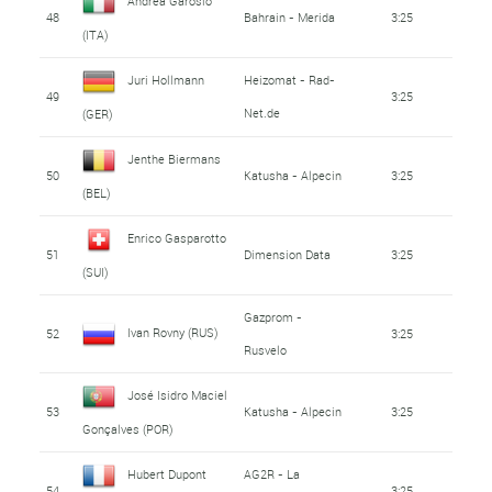
Andrea Garosio
48
Bahrain - Merida
3:25
(ITA)
Juri Hollmann
Heizomat - Rad-
49
3:25
Net.de
(GER)
Jenthe Biermans
50
Katusha - Alpecin
3:25
(BEL)
Enrico Gasparotto
51
Dimension Data
3:25
(SUI)
Gazprom -
Ivan Rovny (RUS)
52
3:25
Rusvelo
José Isidro Maciel
53
Katusha - Alpecin
3:25
Gonçalves (POR)
Hubert Dupont
AG2R - La
54
3:25