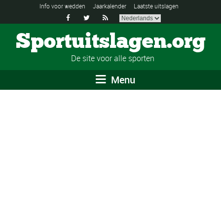
Info voor wedden
Jaarkalender
Laatste uitslagen



Sportuitslagen.org
De site voor alle sporten
Menu