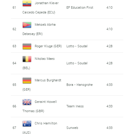
Jonathan Klever
61
EF Education First
4:10
Caicedo Cepeda (ECU)
Mekseb Abrha
62
4:10
Debesay (ERI)
63
Roger Kluge (GER)
Lotto - Soudal
4:28
Nikolas Maes
64
Lotto - Soudal
4:28
(BEL)
Marcus Burghardt
65
Bora - Hansgrohe
4:33
(GER)
Geraint Howell
66
Team Ineos
4:33
Thomas (GBR)
Chris Hamilton
67
Sunweb
4:33
(AUS)