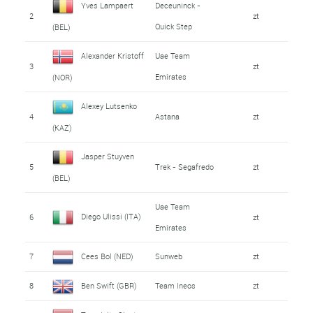
Yves Lampaert
Deceuninck -
2
zt
Quick Step
(BEL)
Alexander Kristoff
Uae Team
3
zt
Emirates
(NOR)
Alexey Lutsenko
4
Astana
zt
(KAZ)
Jasper Stuyven
5
Trek - Segafredo
zt
(BEL)
Uae Team
Diego Ulissi (ITA)
6
zt
Emirates
7
Cees Bol (NED)
Sunweb
zt
8
Ben Swift (GBR)
Team Ineos
zt