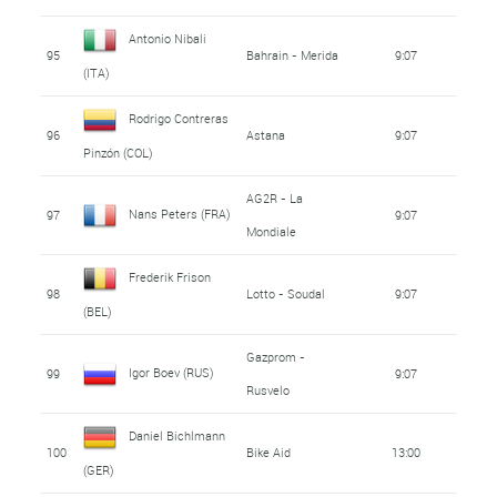
Antonio Nibali
95
Bahrain - Merida
9:07
(ITA)
Rodrigo Contreras
96
Astana
9:07
Pinzón (COL)
AG2R - La
Nans Peters (FRA)
97
9:07
Mondiale
Frederik Frison
98
Lotto - Soudal
9:07
(BEL)
Gazprom -
Igor Boev (RUS)
99
9:07
Rusvelo
Daniel Bichlmann
100
Bike Aid
13:00
(GER)