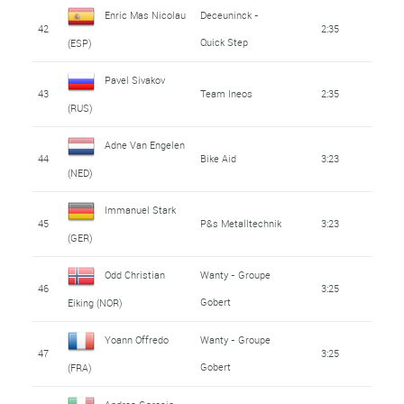
Enric Mas Nicolau
Deceuninck -
42
2:35
Quick Step
(ESP)
Pavel Sivakov
43
Team Ineos
2:35
(RUS)
Adne Van Engelen
44
Bike Aid
3:23
(NED)
Immanuel Stark
45
P&s Metalltechnik
3:23
(GER)
Odd Christian
Wanty - Groupe
46
3:25
Gobert
Eiking (NOR)
Yoann Offredo
Wanty - Groupe
47
3:25
Gobert
(FRA)