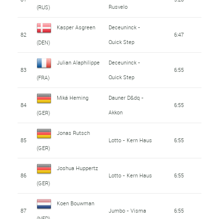
Rusvelo
(RUS)
Kasper Asgreen
Deceuninck -
82
6:47
Quick Step
(DEN)
Julian Alaphilippe
Deceuninck -
83
6:55
Quick Step
(FRA)
Miká Heming
Dauner D&dq -
84
6:55
Akkon
(GER)
Jonas Rutsch
85
Lotto - Kern Haus
6:55
(GER)
Joshua Huppertz
86
Lotto - Kern Haus
6:55
(GER)
Koen Bouwman
87
Jumbo - Visma
6:55
(NED)