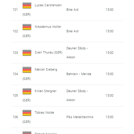
Lucas Carstensen
101
Bike Aid
13:00
(GER)
Nikodemus Holler
102
Bike Aid
13:00
(GER)
Dauner D&dq -
Sven Thurau (GER)
103
13:00
Akkon
Marcel Sieberg
104
Bahrain - Merida
13:00
(GER)
Kilian Steigner
Dauner D&dq -
105
13:00
Akkon
(GER)
Tobias Nolde
106
P&s Metalltechnik
13:00
(GER)
Robert Kessler