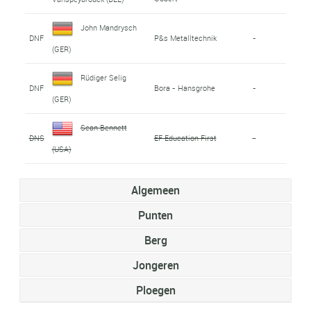
John Mandrysch
DNF
P&s Metalltechnik
-
(GER)
Rüdiger Selig
DNF
Bora - Hansgrohe
-
(GER)
Sean Bennett
DNS
EF Education First
-
(USA)
Algemeen
Punten
Berg
Jongeren
Ploegen