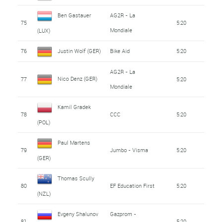
Ben Gastauer
AG2R - La
75
5:20
Mondiale
(LUX)
76
Justin Wolf (GER)
Bike Aid
5:20
AG2R - La
Nico Denz (GER)
77
5:20
Mondiale
Kamil Gradek
78
CCC
5:20
(POL)
Paul Martens
79
Jumbo - Visma
5:20
(GER)
Thomas Scully
80
EF Education First
5:20
(NZL)
Evgeny Shalunov
Gazprom -
81
5:20