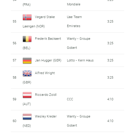
Mondiale
(FRA)
Vegard Stake
Uae Team
55
3:25
Emirates
Laengen (NOR)
Frederik Backaert
Wanty - Groupe
56
3:25
Gobert
(BEL)
57
Jan Hugger (GER)
Lotto - Kern Haus
3:25
Alfred Wright
58
3:25
(GBR)
Riccardo Zoidl
59
CCC
4:10
(AUT)
Wesley Kreder
Wanty - Groupe
60
4:10
Gobert
(NED)