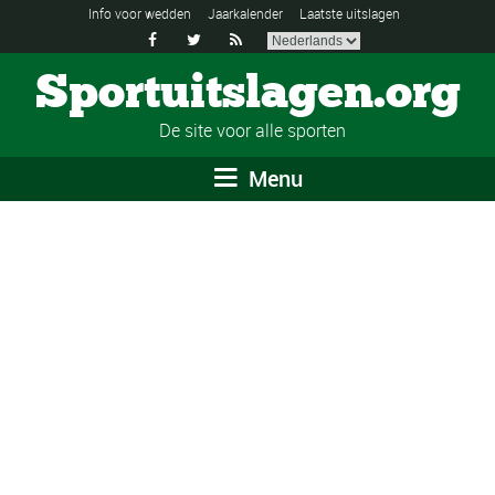
Info voor wedden
Jaarkalender
Laatste uitslagen



Sportuitslagen.org
De site voor alle sporten
Menu