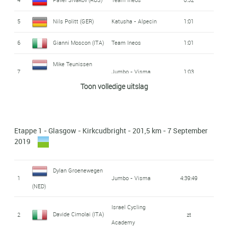
5
Nils Politt (GER)
Katusha - Alpecin
1:01
6
Gianni Moscon (ITA)
Team Ineos
1:01
Mike Teunissen
7
Jumbo - Visma
1:03
(NED)
Toon volledige uitslag
Andrey Amador
8
Movistar
1:04
Bikkazakova (CRC)
Etappe 1 - Glasgow - Kirkcudbright - 201,5 km - 7 September
9
Tiesj Benoot (BEL)
Lotto - Soudal
1:07
2019
Amund Grøndahl
10
Jumbo - Visma
1:08
Dylan Groenewegen
Jansen (NOR)
1
Jumbo - Visma
4:39:49
(NED)
11
Simon Clarke (AUS)
EF Education First
1:08
Israel Cycling
Davide Cimolai (ITA)
2
zt
12
Tanel Kangert (EST)
EF Education First
1:10
Academy