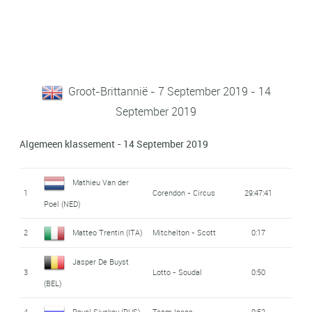
Groot-Brittannië - 7 September 2019 - 14
September 2019
Algemeen klassement - 14 September 2019
Mathieu Van der
1
Corendon - Circus
29:47:41
Poel (NED)
2
Matteo Trentin (ITA)
Mitchelton - Scott
0:17
Jasper De Buyst
3
Lotto - Soudal
0:50
(BEL)
4
Pavel Sivakov (RUS)
Team Ineos
0:52