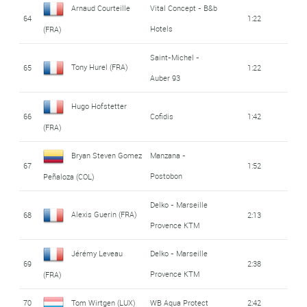
Arnaud Courteille
Vital Concept - B&b
64
1:22
Hotels
(FRA)
Saint-Michel -
Tony Hurel (FRA)
65
1:22
Auber 93
Hugo Hofstetter
66
Cofidis
1:42
(FRA)
Bryan Steven Gomez
Manzana -
67
1:52
Postobon
Peñaloza (COL)
Delko - Marseille
Alexis Guerin (FRA)
68
2:13
Provence KTM
Jérémy Leveau
Delko - Marseille
69
2:38
Provence KTM
(FRA)
70
Tom Wirtgen (LUX)
WB Aqua Protect
2:42