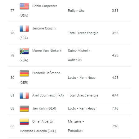
Robin Carpenter
77
Rally - Uhc
3:55
(USA)
Jérôme Cousin
78
Total Direct énergie
3:55
(FRA)
Morne Van Niekerk
Saint-Michel -
79
4:23
Auber 93
(RSA)
Frederik Raßmann
80
Lotto - Kern Haus
4:23
(GER)
81
Axel Journiaux (FRA)
Total Direct énergie
4:44
82
Jan Kuhn (GER)
Lotto - Kern Haus
7:18
Omar Alberto
Manzana -
83
7:18
Postobon
Mendoza Cardona (COL)