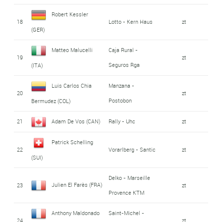
Robert Kessler
18
Lotto - Kern Haus
zt
(GER)
Matteo Malucelli
Caja Rural -
19
zt
Seguros Rga
(ITA)
Luis Carlos Chia
Manzana -
20
zt
Postobon
Bermudez (COL)
21
Adam De Vos (CAN)
Rally - Uhc
zt
Patrick Schelling
22
Vorarlberg - Santic
zt
(SUI)
Delko - Marseille
Julien El Farès (FRA)
23
zt
Provence KTM
Anthony Maldonado
Saint-Michel -
24
zt