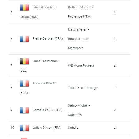
Eduard-Michael
Delko - Marseille
5
zt
Provence KTM
Grosu (ROU)
Natura4ever -
Pierre Barbier (FRA)
6
Roubaix-Lille-
zt
Métropole
Lionel Taminiaux
7
WB Aqua Protect
zt
(BEL)
Thomas Boudat
8
Total Direct énergie
zt
(FRA)
Saint-Michel -
Romain Feillu (FRA)
9
zt
Auber 93
10
Julien Simon (FRA)
Cofidis
zt