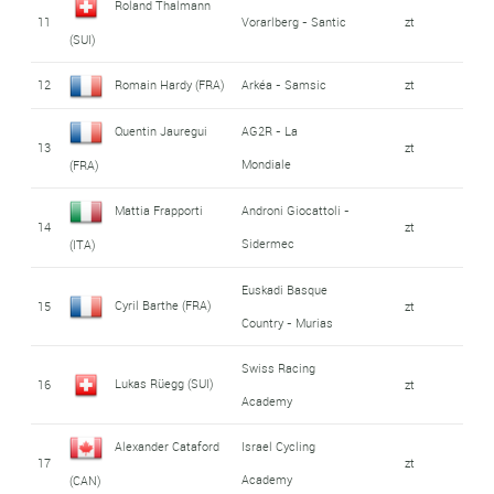
Roland Thalmann
11
Vorarlberg - Santic
zt
(SUI)
12
Romain Hardy (FRA)
Arkéa - Samsic
zt
Quentin Jauregui
AG2R - La
13
zt
Mondiale
(FRA)
Mattia Frapporti
Androni Giocattoli -
14
zt
Sidermec
(ITA)
Euskadi Basque
Cyril Barthe (FRA)
15
zt
Country - Murias
Swiss Racing
Lukas Rüegg (SUI)
16
zt
Academy
Alexander Cataford
Israel Cycling
17
zt
Academy
(CAN)