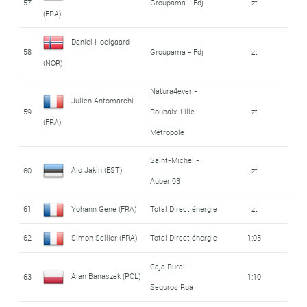
57
Groupama - Fdj
zt
(FRA)
Daniel Hoelgaard
58
Groupama - Fdj
zt
(NOR)
Natura4ever -
Julien Antomarchi
59
Roubaix-Lille-
zt
(FRA)
Métropole
Saint-Michel -
Alo Jakin (EST)
60
zt
Auber 93
61
Yohann Gène (FRA)
Total Direct énergie
zt
62
Simon Sellier (FRA)
Total Direct énergie
1:05
Caja Rural -
Alan Banaszek (POL)
63
1:10
Seguros Rga