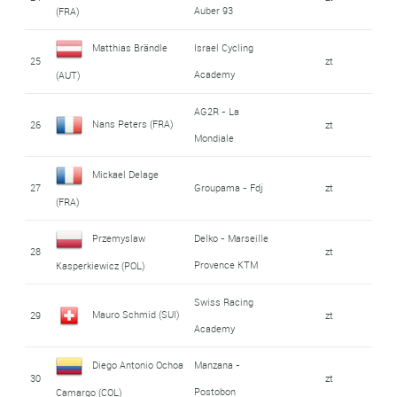
Auber 93
(FRA)
Matthias Brändle
Israel Cycling
25
zt
Academy
(AUT)
AG2R - La
Nans Peters (FRA)
26
zt
Mondiale
Mickael Delage
27
Groupama - Fdj
zt
(FRA)
Przemyslaw
Delko - Marseille
28
zt
Provence KTM
Kasperkiewicz (POL)
Swiss Racing
Mauro Schmid (SUI)
29
zt
Academy
Diego Antonio Ochoa
Manzana -
30
zt
Postobon
Camargo (COL)