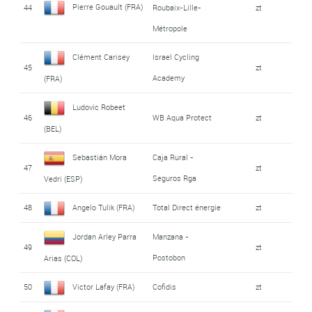
Pierre Gouault (FRA)
44
Roubaix-Lille-
zt
Métropole
Clément Carisey
Israel Cycling
45
zt
Academy
(FRA)
Ludovic Robeet
46
WB Aqua Protect
zt
(BEL)
Sebastián Mora
Caja Rural -
47
zt
Seguros Rga
Vedri (ESP)
48
Angelo Tulik (FRA)
Total Direct énergie
zt
Jordan Arley Parra
Manzana -
49
zt
Postobon
Arias (COL)
50
Victor Lafay (FRA)
Cofidis
zt