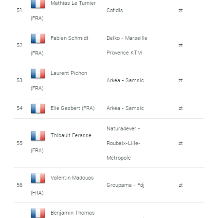
Mathias Le Turnier
51
Cofidis
zt
(FRA)
Fabien Schmidt
Delko - Marseille
52
zt
Provence KTM
(FRA)
Laurent Pichon
53
Arkéa - Samsic
zt
(FRA)
54
Elie Gesbert (FRA)
Arkéa - Samsic
zt
Natura4ever -
Thibault Ferasse
55
Roubaix-Lille-
zt
(FRA)
Métropole
Valentin Madouas
56
Groupama - Fdj
zt
(FRA)
Benjamin Thomas