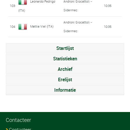
Leonardo Fedrigo
Androni Giocattoli -
103
10:35
Sidermec
(ITA)
Androni Giocattoli -
Mattia Viel (ITA)
104
10:35
Sidermec
Startlijst
Statistieken
Archief
Erelijst
Informatie
Contacteer
Contacteer