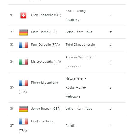
Swiss Racing
Gian Friesecke (SUI)
31
zt
Academy
32
Marc Dörrie (GER)
Lotto - Kern Haus
zt
33
Paul Ourselin (FRA)
Total Direct énergie
zt
Androni Giocattoli -
Matteo Busato (ITA)
34
zt
Sidermec
Natura4ever -
Pierre Idjouadiene
35
Roubaix-Lille-
zt
(FRA)
Métropole
36
Jonas Rutsch (GER)
Lotto - Kern Haus
zt
Geoffrey Soupe
37
Cofidis
zt
(FRA)