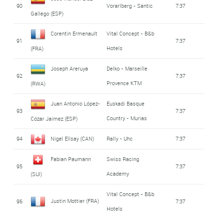
90
Vorarlberg - Santic
7:37
Gallego (ESP)
Corentin Ermenault
Vital Concept - B&b
91
7:37
Hotels
(FRA)
Joseph Areruya
Delko - Marseille
92
7:37
Provence KTM
(RWA)
Juan Antonio López-
Euskadi Basque
93
7:37
Country - Murias
Cózar Jaimez (ESP)
94
Nigel Ellsay (CAN)
Rally - Uhc
7:37
Fabian Paumann
Swiss Racing
95
7:37
Academy
(SUI)
Vital Concept - B&b
Justin Mottier (FRA)
96
7:37
Hotels