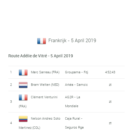
Frankrijk - 5 April 2019
Route Adélie de Vitré - 5 April 2019
1
Marc Sarreau (FRA)
Groupama - Fdj
4:52:43
2
Bram Welten (NED)
Arkéa - Samsic
zt
Clément Venturini
AG2R - La
3
zt
Mondiale
(FRA)
Nelson Andres Soto
Caja Rural -
4
zt
Seguros Rga
Martinez (COL)