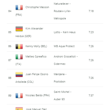
Natura4ever -
Christophe Masson
84
Roubaix-Lille-
7:18
(FRA)
Métropole
Kim Alexander
85
Lotto - Kern Haus
7:23
Heiduk (GER)
86
Kenny Molly (BEL)
WB Aqua Protect
7:26
Matteo Spreafico
Androni Giocattoli -
87
7:26
Sidermec
(ITA)
Juan Felipe Osorio
Manzana -
88
7:26
Postobon
Arboleda (COL)
Saint-Michel -
Nicolas Baldo (FRA)
89
7:37
Auber 93
José Manuel Díaz