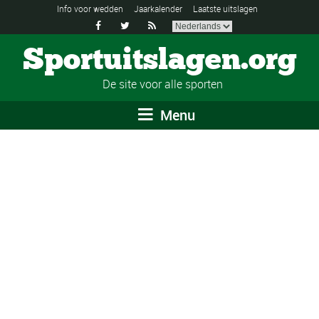
Info voor wedden
Jaarkalender
Laatste uitslagen



Sportuitslagen.org
De site voor alle sporten
Menu