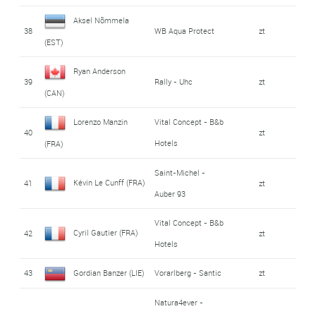
Aksel Nõmmela
38
WB Aqua Protect
zt
(EST)
Ryan Anderson
39
Rally - Uhc
zt
(CAN)
Lorenzo Manzin
Vital Concept - B&b
40
zt
Hotels
(FRA)
Saint-Michel -
Kévin Le Cunff (FRA)
41
zt
Auber 93
Vital Concept - B&b
Cyril Gautier (FRA)
42
zt
Hotels
43
Gordian Banzer (LIE)
Vorarlberg - Santic
zt
Natura4ever -