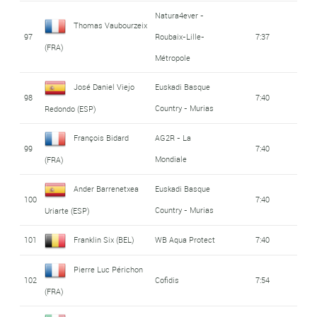
Natura4ever -
Thomas Vaubourzeix
97
Roubaix-Lille-
7:37
(FRA)
Métropole
José Daniel Viejo
Euskadi Basque
98
7:40
Country - Murias
Redondo (ESP)
François Bidard
AG2R - La
99
7:40
Mondiale
(FRA)
Ander Barrenetxea
Euskadi Basque
100
7:40
Country - Murias
Uriarte (ESP)
101
Franklin Six (BEL)
WB Aqua Protect
7:40
Pierre Luc Périchon
102
Cofidis
7:54
(FRA)