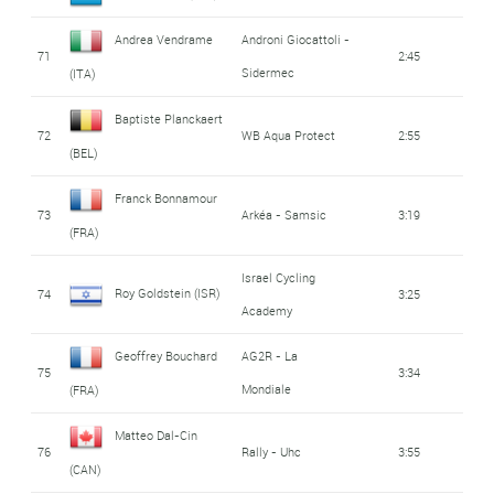
Andrea Vendrame
Androni Giocattoli -
71
2:45
Sidermec
(ITA)
Baptiste Planckaert
72
WB Aqua Protect
2:55
(BEL)
Franck Bonnamour
73
Arkéa - Samsic
3:19
(FRA)
Israel Cycling
Roy Goldstein (ISR)
74
3:25
Academy
Geoffrey Bouchard
AG2R - La
75
3:34
Mondiale
(FRA)
Matteo Dal-Cin
76
Rally - Uhc
3:55
(CAN)