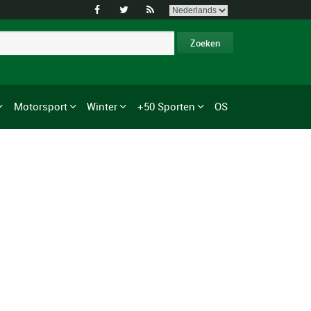



Motorsport
Winter
+50 Sporten
OS