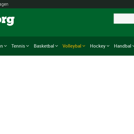
lagen
org
en
Tennis
Basketbal
Volleybal
Hockey
Handbal