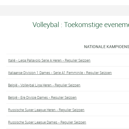
Volleybal : Toekomstige evenem
NATIONALE KAMPIOEN
Italië - Lega Pallavolo Serie A Heren - Regulier Seizoen
Italiaanse Division 1 Dames - Serie A1 Femminile - Regulier Seizoen
België - Volleybal Liga Heren - Regulier Seizoen
België - Ere Divisie Dames - Regulier Seizoen
Russische Super League Heren - Regulier Seizoen
Russische Super League Dames - Regulier Seizoen