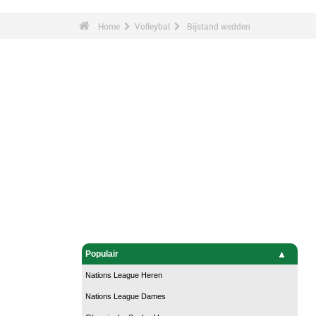
Home
Volleybal
Bijstand wedden
Populair
Nations League Heren
Nations League Dames