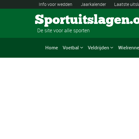
Info voor wedden
Jaarkalender
Laatste uits
Sportuitslagen.
De site voor alle sporten
Home
Voetbal
Veldrijden
Wielrenn