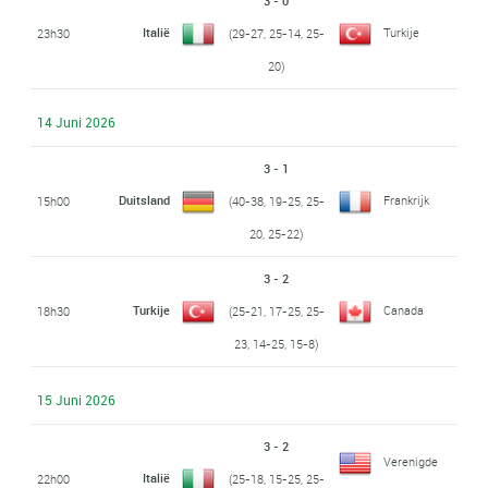
3 - 0
Italië
Turkije
23h30
(29-27, 25-14, 25-
20)
14 Juni 2026
3 - 1
Duitsland
Frankrijk
15h00
(40-38, 19-25, 25-
20, 25-22)
3 - 2
Turkije
Canada
18h30
(25-21, 17-25, 25-
23, 14-25, 15-8)
15 Juni 2026
3 - 2
Verenigde
Italië
22h00
(25-18, 15-25, 25-