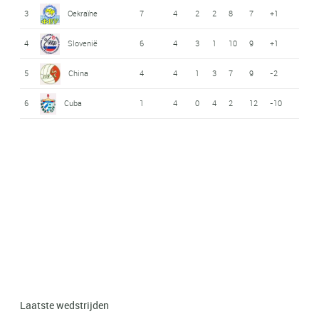
3
Oekraïne
7
4
2
2
8
7
+1
4
Slovenië
6
4
3
1
10
9
+1
5
China
4
4
1
3
7
9
-2
6
Cuba
1
4
0
4
2
12
-10
Laatste wedstrijden