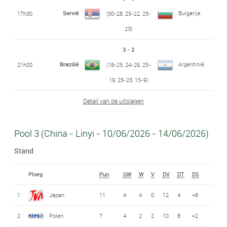
Servië
Bulgarije
17h30
(30-28, 25-22, 25-
23)
3 - 2
Brazilië
Argentinië
21h00
(18-25, 24-26, 25-
19, 25-23, 15-9)
Detail van de uitslagen
Pool 3 (China - Linyi - 10/06/2026 - 14/06/2026)
Stand
Ploeg
Pun
GW
W
V
DV
DT
DS
1
Japan
11
4
4
0
12
4
+8
2
Polen
7
4
2
2
10
8
+2