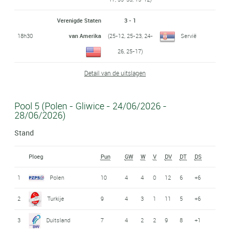
Verenigde Staten
3 - 1
18h30
van Amerika
(25-12, 25-23, 24-
Servië
26, 25-17)
Detail van de uitslagen
Pool 5 (Polen - Gliwice - 24/06/2026 -
28/06/2026)
Stand
Ploeg
Pun
GW
W
V
DV
DT
DS
1
Polen
10
4
4
0
12
6
+6
2
Turkije
9
4
3
1
11
5
+6
3
Duitsland
7
4
2
2
9
8
+1