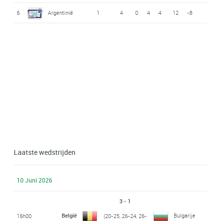
6
Argentinië
1
4
0
4
4
12
-8
Laatste wedstrijden
10 Juni 2026
3 - 1
België
Bulgarije
16h00
(20-25, 26-24, 26-