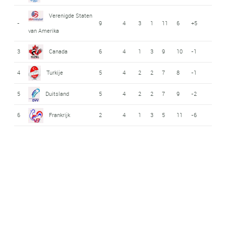
Verenigde Staten
-
9
4
3
1
11
6
+5
van Amerika
3
Canada
6
4
1
3
9
10
-1
4
Turkije
5
4
2
2
7
8
-1
5
Duitsland
5
4
2
2
7
9
-2
6
Frankrijk
2
4
1
3
5
11
-6