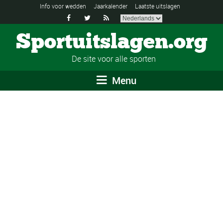
Info voor wedden
Jaarkalender
Laatste uitslagen



Sportuitslagen.org
De site voor alle sporten
Menu