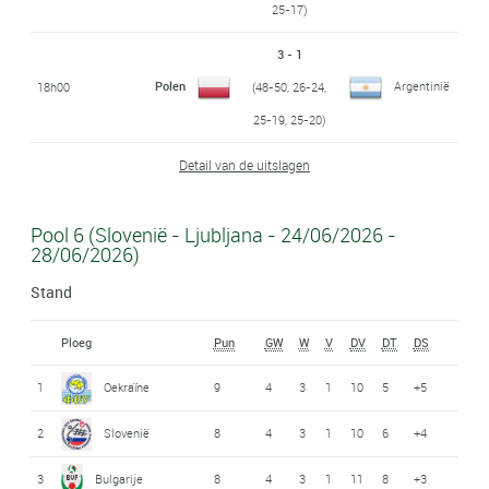
25-17)
3 - 1
Polen
Argentinië
18h00
(48-50, 26-24,
25-19, 25-20)
Detail van de uitslagen
Pool 6 (Slovenië - Ljubljana - 24/06/2026 -
28/06/2026)
Stand
Ploeg
Pun
GW
W
V
DV
DT
DS
1
Oekraïne
9
4
3
1
10
5
+5
2
Slovenië
8
4
3
1
10
6
+4
3
Bulgarije
8
4
3
1
11
8
+3