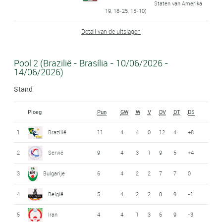
Staten van Amerika
19, 18-25, 15-10)
Detail van de uitslagen
Pool 2 (Brazilië - Brasília - 10/06/2026 -
14/06/2026)
Stand
Ploeg
Pun
GW
W
V
DV
DT
DS
1
Brazilië
11
4
4
0
12
4
+8
2
Servië
9
4
3
1
9
5
+4
3
Bulgarije
6
4
2
2
7
7
0
4
België
5
4
2
2
8
9
-1
5
Iran
4
4
1
3
6
9
-3