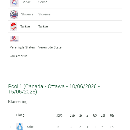
Servië
Servië
Slovenië
Slovenië
Turkije
Turkije
Verenigde Staten
Verenigde Staten
van Amerika
Pool 1 (Canada - Ottawa - 10/06/2026 -
15/06/2026)
Klassering
Ploeg
Pun
GW
W
V
DV
DT
DS
1
Italië
9
4
3
1
11
6
+5