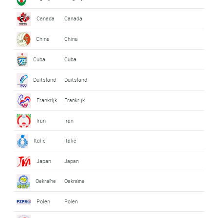
Canada
Canada
China
China
Cuba
Cuba
Duitsland
Duitsland
Frankrijk
Frankrijk
Iran
Iran
Italië
Italië
Japan
Japan
Oekraïne
Oekraïne
Polen
Polen