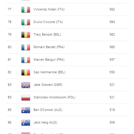
77
Vincenzo Nibali (ITA)
592
78
Giulio Ciccone (ITA)
584
79
Tiesj Benoot (BEL)
582
80
Romain Bardet (FRA)
580
81
Warren Barguil (FRA)
557
82
Sep Vanmarcke (BEL)
550
83
Jake Stewart (GBR)
521
83
Stanislaw Aniolkowski (POL)
521
85
Ben O'Connor (AUS)
519
86
Jack Haig (AUS)
506