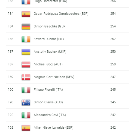
183
Hugo Hofstetter (FRA)
256
184
Óscar Rodríguez Garaicoechea (ESP)
254
184
Simon Geschke (GER)
254
186
Edward Dunbar (IRL)
252
187
Anatoliy Budyak (UKR)
250
187
Michael Gogl (AUT)
250
189
Magnus Cort Nielsen (DEN)
247
190
Filippo Fiorelli (ITA)
245
190
Simon Clarke (AUS)
245
192
Alessandro Covi (ITA)
242
192
Mikel Nieve Iturralde (ESP)
242