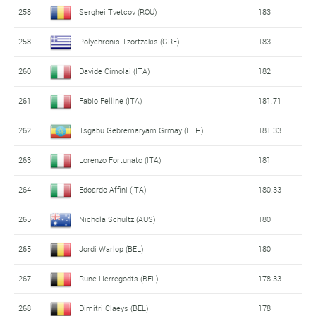
258
Serghei Tvetcov (ROU)
183
258
Polychronis Tzortzakis (GRE)
183
260
Davide Cimolai (ITA)
182
261
Fabio Felline (ITA)
181.71
262
Tsgabu Gebremaryam Grmay (ETH)
181.33
263
Lorenzo Fortunato (ITA)
181
264
Edoardo Affini (ITA)
180.33
265
Nichola Schultz (AUS)
180
265
Jordi Warlop (BEL)
180
267
Rune Herregodts (BEL)
178.33
268
Dimitri Claeys (BEL)
178