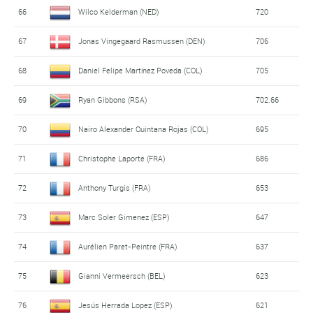
66
Wilco Kelderman (NED)
720
67
Jonas Vingegaard Rasmussen (DEN)
706
68
Daniel Felipe Martínez Poveda (COL)
705
69
Ryan Gibbons (RSA)
702.66
70
Nairo Alexander Quintana Rojas (COL)
695
71
Christophe Laporte (FRA)
686
72
Anthony Turgis (FRA)
653
73
Marc Soler Gimenez (ESP)
647
74
Aurélien Paret-Peintre (FRA)
637
75
Gianni Vermeersch (BEL)
623
76
Jesús Herrada Lopez (ESP)
621