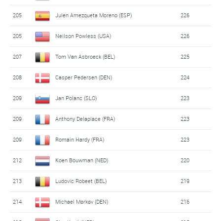
205
Julen Amezqueta Moreno (ESP)
226
205
Neilson Powless (USA)
226
207
Tom Van Asbroeck (BEL)
225
208
Casper Pedersen (DEN)
224
209
Jan Polanc (SLO)
223
209
Anthony Delaplace (FRA)
223
209
Romain Hardy (FRA)
223
212
Koen Bouwman (NED)
220
213
Ludovic Robeet (BEL)
219
214
Michael Mørkøv (DEN)
216