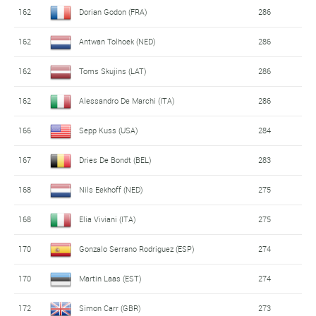
162
Dorian Godon (FRA)
286
162
Antwan Tolhoek (NED)
286
162
Toms Skujins (LAT)
286
162
Alessandro De Marchi (ITA)
286
166
Sepp Kuss (USA)
284
167
Dries De Bondt (BEL)
283
168
Nils Eekhoff (NED)
275
168
Elia Viviani (ITA)
275
170
Gonzalo Serrano Rodriguez (ESP)
274
170
Martin Laas (EST)
274
172
Simon Carr (GBR)
273