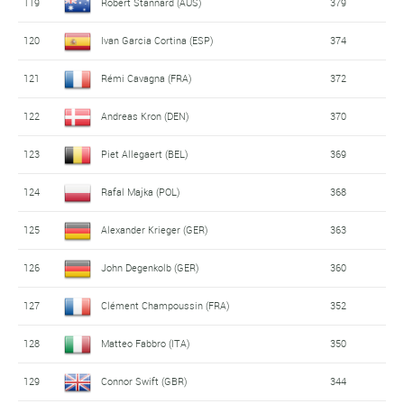
119
Robert Stannard (AUS)
379
120
Ivan Garcia Cortina (ESP)
374
121
Rémi Cavagna (FRA)
372
122
Andreas Kron (DEN)
370
123
Piet Allegaert (BEL)
369
124
Rafal Majka (POL)
368
125
Alexander Krieger (GER)
363
126
John Degenkolb (GER)
360
127
Clément Champoussin (FRA)
352
128
Matteo Fabbro (ITA)
350
129
Connor Swift (GBR)
344