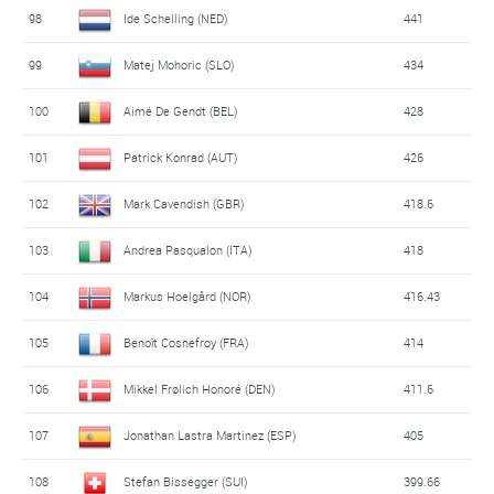
98
Ide Schelling (NED)
441
99
Matej Mohoric (SLO)
434
100
Aimé De Gendt (BEL)
428
101
Patrick Konrad (AUT)
426
102
Mark Cavendish (GBR)
418.6
103
Andrea Pasqualon (ITA)
418
104
Markus Hoelgård (NOR)
416.43
105
Benoît Cosnefroy (FRA)
414
106
Mikkel Frølich Honoré (DEN)
411.6
107
Jonathan Lastra Martinez (ESP)
405
108
Stefan Bissegger (SUI)
399.66