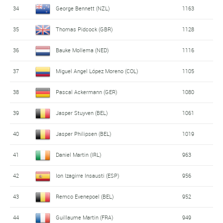
34
George Bennett (NZL)
1163
35
Thomas Pidcock (GBR)
1128
36
Bauke Mollema (NED)
1116
37
Miguel Angel López Moreno (COL)
1105
38
Pascal Ackermann (GER)
1080
39
Jasper Stuyven (BEL)
1061
40
Jasper Philipsen (BEL)
1019
41
Daniel Martin (IRL)
963
42
Ion Izagirre Insausti (ESP)
956
43
Remco Evenepoel (BEL)
952
44
Guillaume Martin (FRA)
949