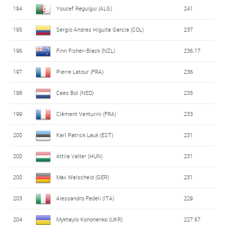
194
Youcef Reguigui (ALG)
241
195
Sergio Andres Higuita Garcia (COL)
237
196
Finn Fisher-Black (NZL)
236.17
197
Pierre Latour (FRA)
236
198
Cees Bol (NED)
235
199
Clément Venturini (FRA)
233
200
Karl Patrick Lauk (EST)
231
200
Attila Valter (HUN)
231
200
Max Walscheid (GER)
231
203
Alessandro Fedeli (ITA)
229
204
Mykhaylo Kononenko (UKR)
227.67