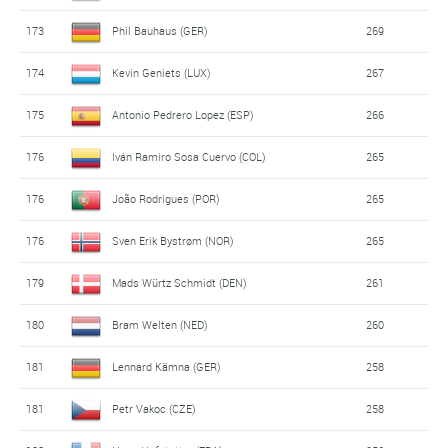
173
Phil Bauhaus (GER)
269
174
Kevin Geniets (LUX)
267
175
Antonio Pedrero Lopez (ESP)
266
176
Iván Ramiro Sosa Cuervo (COL)
265
176
João Rodrigues (POR)
265
176
Sven Erik Bystrøm (NOR)
265
179
Mads Würtz Schmidt (DEN)
261
180
Bram Welten (NED)
260
181
Lennard Kämna (GER)
258
181
Petr Vakoc (CZE)
258