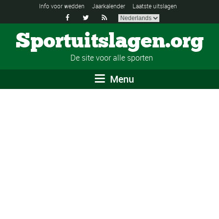
Info voor wedden
Jaarkalender
Laatste uitslagen



Sportuitslagen.org
De site voor alle sporten
Menu