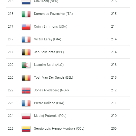
215
Olav Kooij (NED)
215
215
Domenico Pozzovivo (ITA)
215
217
Quinn Simmons (USA)
214
217
Victor Lafay (FRA)
214
217
Jan Bakelants (BEL)
214
220
Nassim Saidi (ALG)
213
220
Tosh Van Der Sande (BEL)
213
222
Jonas Hvideberg (NOR)
212
223
Pierre Rolland (FRA)
211
224
Maciej Paterski (POL)
210
225
Sergio Luis Henao Montoya (COL)
209