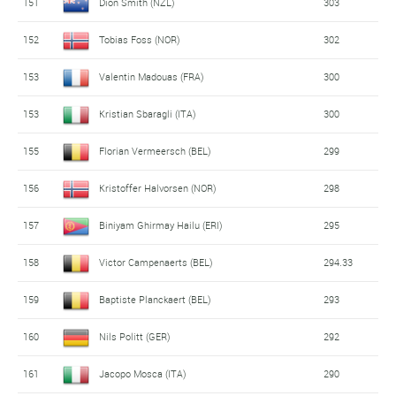
151
Dion Smith (NZL)
303
152
Tobias Foss (NOR)
302
153
Valentin Madouas (FRA)
300
153
Kristian Sbaragli (ITA)
300
155
Florian Vermeersch (BEL)
299
156
Kristoffer Halvorsen (NOR)
298
157
Biniyam Ghirmay Hailu (ERI)
295
158
Victor Campenaerts (BEL)
294.33
159
Baptiste Planckaert (BEL)
293
160
Nils Politt (GER)
292
161
Jacopo Mosca (ITA)
290