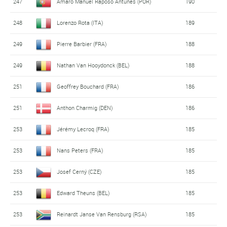
247
Amaro Manuel Raposo Antunes (POR)
190
248
Lorenzo Rota (ITA)
189
249
Pierre Barbier (FRA)
188
249
Nathan Van Hooydonck (BEL)
188
251
Geoffrey Bouchard (FRA)
186
251
Anthon Charmig (DEN)
186
253
Jérémy Lecroq (FRA)
185
253
Nans Peters (FRA)
185
253
Josef Cerný (CZE)
185
253
Edward Theuns (BEL)
185
253
Reinardt Janse Van Rensburg (RSA)
185