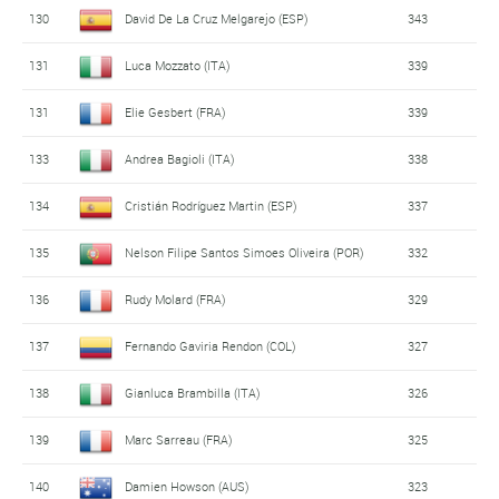
130
David De La Cruz Melgarejo (ESP)
343
131
Luca Mozzato (ITA)
339
131
Elie Gesbert (FRA)
339
133
Andrea Bagioli (ITA)
338
134
Cristián Rodríguez Martin (ESP)
337
135
Nelson Filipe Santos Simoes Oliveira (POR)
332
136
Rudy Molard (FRA)
329
137
Fernando Gaviria Rendon (COL)
327
138
Gianluca Brambilla (ITA)
326
139
Marc Sarreau (FRA)
325
140
Damien Howson (AUS)
323