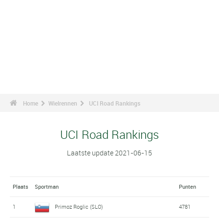
Home
Wielrennen
UCI Road Rankings
UCI Road Rankings
Laatste update 2021-06-15
Plaats
Sportman
Punten
1
Primoz Roglic (SLO)
4781