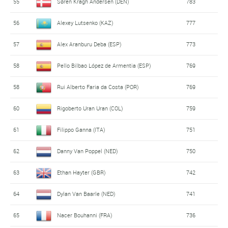
55
Søren Kragh Andersen (DEN)
783
56
Alexey Lutsenko (KAZ)
777
57
Alex Aranburu Deba (ESP)
773
58
Pello Bilbao López de Armentia (ESP)
769
58
Rui Alberto Faria da Costa (POR)
769
60
Rigoberto Uran Uran (COL)
759
61
Filippo Ganna (ITA)
751
62
Danny Van Poppel (NED)
750
63
Ethan Hayter (GBR)
742
64
Dylan Van Baarle (NED)
741
65
Nacer Bouhanni (FRA)
736