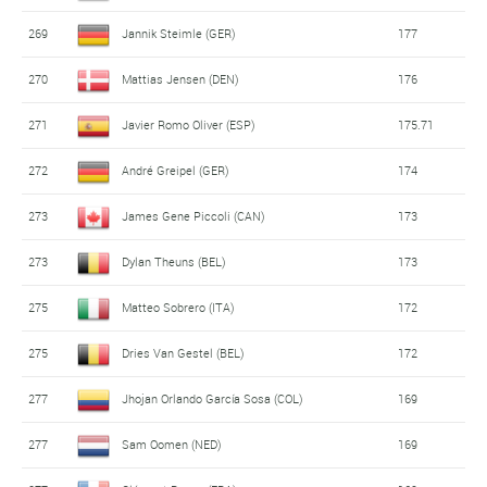
269
Jannik Steimle (GER)
177
270
Mattias Jensen (DEN)
176
271
Javier Romo Oliver (ESP)
175.71
272
André Greipel (GER)
174
273
James Gene Piccoli (CAN)
173
273
Dylan Theuns (BEL)
173
275
Matteo Sobrero (ITA)
172
275
Dries Van Gestel (BEL)
172
277
Jhojan Orlando García Sosa (COL)
169
277
Sam Oomen (NED)
169