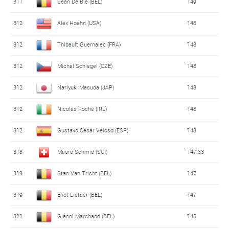
311
Sean De Bie (BEL)
149
312
Alex Hoehn (USA)
148
312
Thibault Guernalec (FRA)
148
312
Michal Schlegel (CZE)
148
312
Nariyuki Masuda (JAP)
148
312
Nicolas Roche (IRL)
148
312
Gustavo César Veloso (ESP)
148
318
Mauro Schmid (SUI)
147.33
319
Stan Van Tricht (BEL)
147
319
Eliot Lietaer (BEL)
147
321
Gianni Marchand (BEL)
146