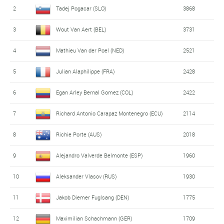
2
Tadej Pogacar (SLO)
3868
3
Wout Van Aert (BEL)
3731
4
Mathieu Van der Poel (NED)
2521
5
Julian Alaphilippe (FRA)
2428
6
Egan Arley Bernal Gomez (COL)
2422
7
Richard Antonio Carapaz Montenegro (ECU)
2114
8
Richie Porte (AUS)
2018
9
Alejandro Valverde Belmonte (ESP)
1960
10
Aleksander Vlasov (RUS)
1930
11
Jakob Diemer Fuglsang (DEN)
1775
12
Maximilian Schachmann (GER)
1709