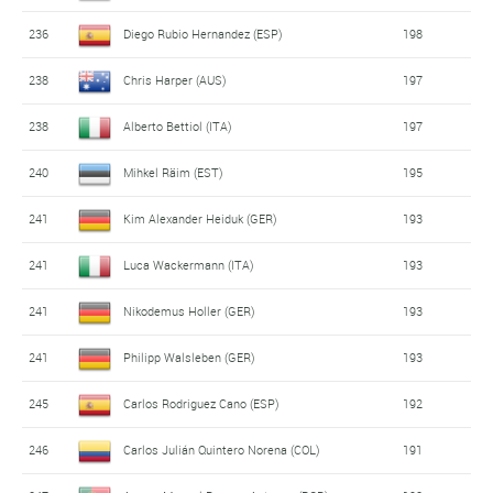
236
Diego Rubio Hernandez (ESP)
198
238
Chris Harper (AUS)
197
238
Alberto Bettiol (ITA)
197
240
Mihkel Räim (EST)
195
241
Kim Alexander Heiduk (GER)
193
241
Luca Wackermann (ITA)
193
241
Nikodemus Holler (GER)
193
241
Philipp Walsleben (GER)
193
245
Carlos Rodriguez Cano (ESP)
192
246
Carlos Julián Quintero Norena (COL)
191