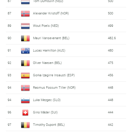
87
Tom Dumoulin (NED)
500
87
Alexander Kristoff (NOR)
500
89
Wout Poels (NED)
499
90
Mauri Vansevenant (BEL)
482.6
91
Lucas Hamilton (AUS)
480
92
Oliver Naesen (BEL)
475
93
Gorka Izagirre Insausti (ESP)
456
94
Rasmus Fossum Tiller (NOR)
448
94
Luka Mezgec (SLO)
448
96
Gino Mäder (SUI)
444
97
Timothy Dupont (BEL)
442