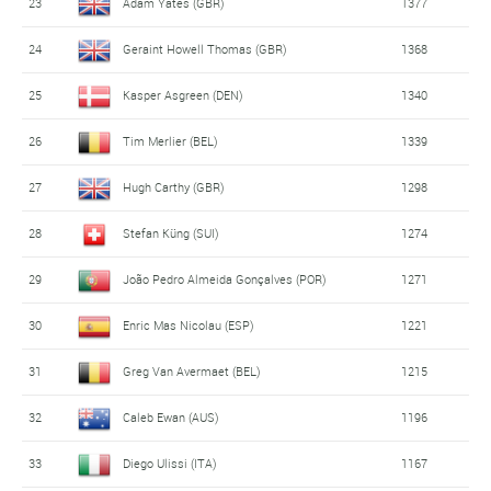
23
Adam Yates (GBR)
1377
24
Geraint Howell Thomas (GBR)
1368
25
Kasper Asgreen (DEN)
1340
26
Tim Merlier (BEL)
1339
27
Hugh Carthy (GBR)
1298
28
Stefan Küng (SUI)
1274
29
João Pedro Almeida Gonçalves (POR)
1271
30
Enric Mas Nicolau (ESP)
1221
31
Greg Van Avermaet (BEL)
1215
32
Caleb Ewan (AUS)
1196
33
Diego Ulissi (ITA)
1167