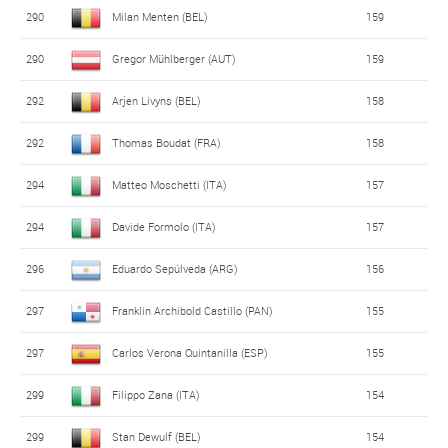
290
Milan Menten (BEL)
159
290
Gregor Mühlberger (AUT)
159
292
Arjen Livyns (BEL)
158
292
Thomas Boudat (FRA)
158
294
Matteo Moschetti (ITA)
157
294
Davide Formolo (ITA)
157
296
Eduardo Sepúlveda (ARG)
156
297
Franklin Archibold Castillo (PAN)
155
297
Carlos Verona Quintanilla (ESP)
155
299
Filippo Zana (ITA)
154
299
Stan Dewulf (BEL)
154