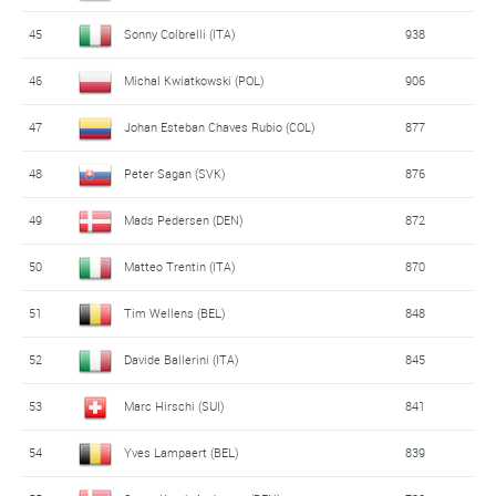
45
Sonny Colbrelli (ITA)
938
46
Michal Kwiatkowski (POL)
906
47
Johan Esteban Chaves Rubio (COL)
877
48
Peter Sagan (SVK)
876
49
Mads Pedersen (DEN)
872
50
Matteo Trentin (ITA)
870
51
Tim Wellens (BEL)
848
52
Davide Ballerini (ITA)
845
53
Marc Hirschi (SUI)
841
54
Yves Lampaert (BEL)
839