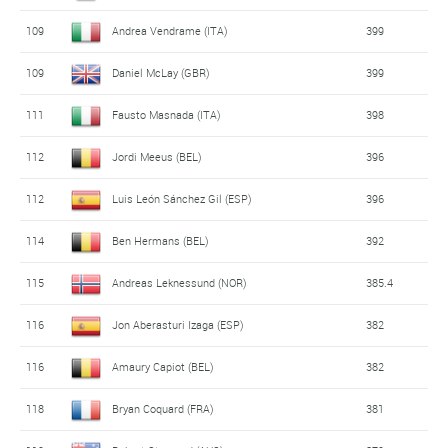
109
Andrea Vendrame (ITA)
399
109
Daniel McLay (GBR)
399
111
Fausto Masnada (ITA)
398
112
Jordi Meeus (BEL)
396
112
Luis León Sánchez Gil (ESP)
396
114
Ben Hermans (BEL)
392
115
Andreas Leknessund (NOR)
385.4
116
Jon Aberasturi Izaga (ESP)
382
116
Amaury Capiot (BEL)
382
118
Bryan Coquard (FRA)
381