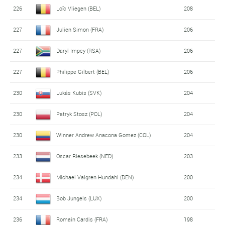
226
Loïc Vliegen (BEL)
208
227
Julien Simon (FRA)
206
227
Daryl Impey (RSA)
206
227
Philippe Gilbert (BEL)
206
230
Lukás Kubis (SVK)
204
230
Patryk Stosz (POL)
204
230
Winner Andrew Anacona Gomez (COL)
204
233
Oscar Riesebeek (NED)
203
234
Michael Valgren Hundahl (DEN)
200
234
Bob Jungels (LUX)
200
236
Romain Cardis (FRA)
198