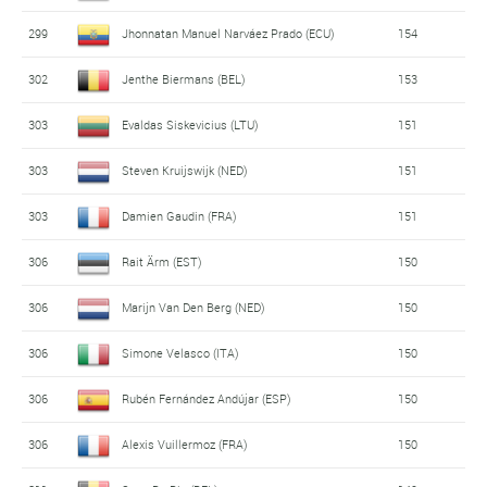
299
Jhonnatan Manuel Narváez Prado (ECU)
154
302
Jenthe Biermans (BEL)
153
303
Evaldas Siskevicius (LTU)
151
303
Steven Kruijswijk (NED)
151
303
Damien Gaudin (FRA)
151
306
Rait Ärm (EST)
150
306
Marijn Van Den Berg (NED)
150
306
Simone Velasco (ITA)
150
306
Rubén Fernández Andújar (ESP)
150
306
Alexis Vuillermoz (FRA)
150