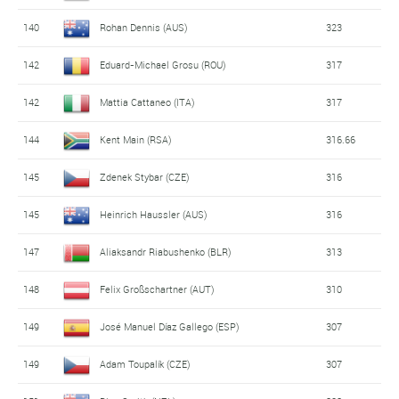
140
Rohan Dennis (AUS)
323
142
Eduard-Michael Grosu (ROU)
317
142
Mattia Cattaneo (ITA)
317
144
Kent Main (RSA)
316.66
145
Zdenek Stybar (CZE)
316
145
Heinrich Haussler (AUS)
316
147
Aliaksandr Riabushenko (BLR)
313
148
Felix Großschartner (AUT)
310
149
José Manuel Díaz Gallego (ESP)
307
149
Adam Toupalík (CZE)
307