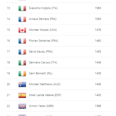
13
Giacomo Nizzolo (ITA)
1583
14
Arnaud Démare (FRA)
1565
15
Michael Woods (CAN)
1478
16
Florian Sénéchal (FRA)
1460
17
David Gaudu (FRA)
1455
18
Damiano Caruso (ITA)
1449
19
Sam Bennett (IRL)
1435
20
Michael Matthews (AUS)
1406
21
Mikel Landa Meana (ESP)
1400
22
Simon Yates (GBR)
1398