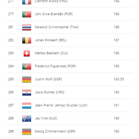
277
Clément Russo (FRA)
169
277
Jóni Silva Brandão (POR)
169
281
Sarawut Sirironnachai (THA)
168
282
Jonas Rickaert (BEL)
167
283
Matteo Badilatti (SUI)
166
284
Frederico Figueiredo (POR)
165
285
Justin Wolf (GER)
163.33
286
Josip Rumac (CRO)
163
287
Jean-Pierre 'Jempy' Drucker (LUX)
161
288
Jay Vine (AUS)
160
288
Georg Zimmermann (GER)
160