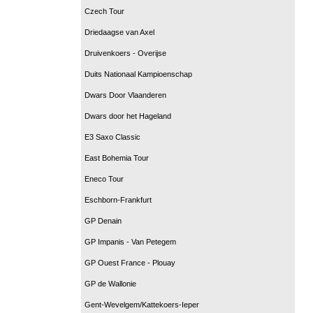
Czech Tour
Driedaagse van Axel
Druivenkoers - Overijse
Duits Nationaal Kampioenschap
Dwars Door Vlaanderen
Dwars door het Hageland
E3 Saxo Classic
East Bohemia Tour
Eneco Tour
Eschborn-Frankfurt
GP Denain
GP Impanis - Van Petegem
GP Ouest France - Plouay
GP de Wallonie
Gent-Wevelgem/Kattekoers-Ieper