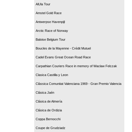
AlUla Tour
Amstel Gold Race
Antwerpse Havenpijl
Arctic Race of Norway
Baloise Belgium Tour
Boucles de la Mayenne - Crédit Mutuel
Cadel Evans Great Ocean Road Race
Carpathian Couriers Race in memory of Waclaw Felczak
Clasica Castilla y Leon
Clàssica Comunitat Valenciana 1969 - Gran Premio Valencia
Clásica Jaén
Clásica de Almería
Clásica de Ordizia
Coppa Bernocchi
Coupe de Grudziadz