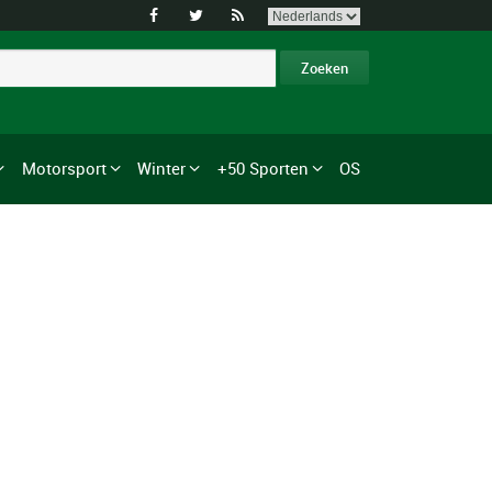



Motorsport
Winter
+50 Sporten
OS