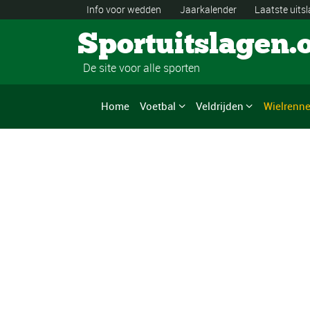
Info voor wedden
Jaarkalender
Laatste uits
Sportuitslagen.
De site voor alle sporten
Home
Voetbal
Veldrijden
Wielrenn