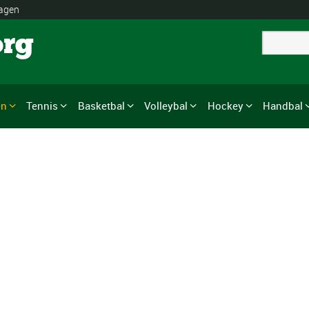
lagen
org
en
Tennis
Basketbal
Volleybal
Hockey
Handbal