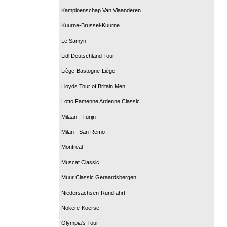
Kampioenschap Van Vlaanderen
Kuurne-Brussel-Kuurne
Le Samyn
Lidl Deutschland Tour
Liège-Bastogne-Liège
Lloyds Tour of Britain Men
Lotto Famenne Ardenne Classic
Milaan - Turijn
Milan - San Remo
Montreal
Muscat Classic
Muur Classic Geraardsbergen
Niedersachsen-Rundfahrt
Nokere-Koerse
Olympia's Tour