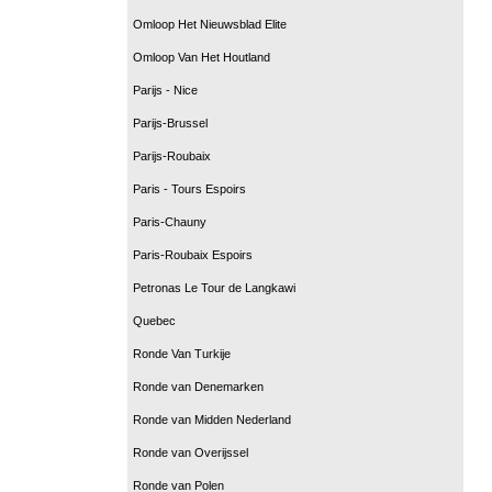
Omloop Het Nieuwsblad Elite
Omloop Van Het Houtland
Parijs - Nice
Parijs-Brussel
Parijs-Roubaix
Paris - Tours Espoirs
Paris-Chauny
Paris-Roubaix Espoirs
Petronas Le Tour de Langkawi
Quebec
Ronde Van Turkije
Ronde van Denemarken
Ronde van Midden Nederland
Ronde van Overijssel
Ronde van Polen