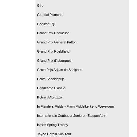
Giro
Giro del Piemonte
Gooikse Pijl
Grand Prix Criquielion
Grand Prix Général Patton
Grand Prix Rüebliland
Grand Prix d'Isbergues
Grote Prijs Arjaan de Schipper
Grote Scheldeprijs
Handzame Classic
Il Giro d'Abruzzo
In Flanders Fields - From Middelkerke to Wevelgem
Internationale Cottbuser Junioren-Etappenfahrt
Istrian Spring Trophy
Jayco Herald Sun Tour