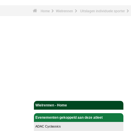
Home
Wielrennen
Uitslagen individuele sporter
Wielrennen - Home
Evenementen gekoppeld aan deze atleet
ADAC Cyclassics