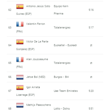
Antonio Jesús Soto
Equipo Kern
62
5:16
Pharma
Guirao (ESP)
Valentin Ferron
63
Totalenergies
5:17
(FRA)
Víctor De La Parte
64
Euskaltel - Euskadi
zt
Gonzalez (ESP)
Alan Jousseaume
65
Totalenergies
zt
(FRA)
66
Jetse Bol (NED)
Burgos - BH
zt
Igor Arrieta
67
Uae Team Emirates
5:20
Lizarraga (ESP)
Mathijs Paasschens
68
Lotto - Dstny
5:51