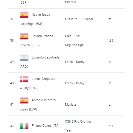
Pharma
(ESP)
Xabier Isasa
37
Euskaltel - Euskadi
zt
Larrañaga (ESP)
Eduard Prades
Caja Rural -
38
1:23
Seguros Rga
Reverte (ESP)
Eduardo Sepúlveda
39
Lotto - Dstny
zt
(ARG)
Jonas Gregaard
40
Lotto - Dstny
zt
Wilsly (DEN)
Antonio Pedrero
41
Movistar
zt
Lopez (ESP)
Q36.5 Pro Cycling
Filippo Conca (ITA)
42
1:31
Team