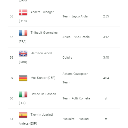
(BRA)
Anders Foldager
56
Team Jayco Alula
2:55
(DEN)
Thibault Guernalec
57
Arkea - B&b Hotels
3:12
(FRA)
Harrison Wood
58
Cofidis
3:40
(GBR)
Astana Qazaqstan
Max Kanter (GER)
59
4:04
Team
Davide De Cassan
60
Team Polti Kometa
zt
(ITA)
Txomin Juaristi
61
Euskaltel - Euskadi
zt
Arrieta (ESP)