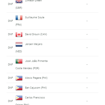
Simeon Green
DNF
-
(GBR)
Guillaume Soula
DNF
-
(FRA)
DNF
David Drouin (CAN)
-
Jeroen Meijers
DNF
-
(NED)
José João Pimenta
DNF
-
Costa Mendes (POR)
DNF
Alexis Pagara (PHI)
-
DNF
Ean Cajucom (PHI)
-
Carlos Francisco
DNF
-
Ochoa (PHI)