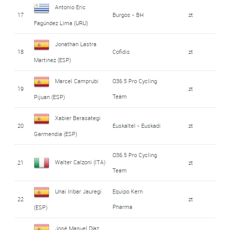
Antonio Eric
17
Burgos - BH
zt
Fagúndez Lima (URU)
Jonathan Lastra
18
Cofidis
zt
Martinez (ESP)
Marcel Camprubi
Q36.5 Pro Cycling
19
zt
Team
Pijuan (ESP)
Xabier Berasategi
20
Euskaltel - Euskadi
zt
Garmendia (ESP)
Q36.5 Pro Cycling
Walter Calzoni (ITA)
21
zt
Team
Unai Iribar Jauregi
Equipo Kern
22
zt
Pharma
(ESP)
José Manuel Díaz