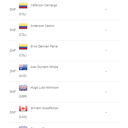
Yeferson Camargo
DNF
-
(COL)
Anderson Castro
DNF
-
(COL)
Erick Damian Parra
DNF
-
(COL)
Alex Durrant-Whyte
DNF
-
(AUS)
Hugo Lutz-Atkinson
DNF
-
(GBR)
William Goodfellow
DNF
-
(CAN)