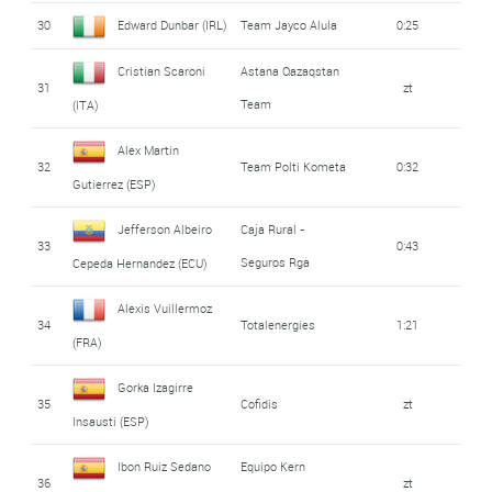
30
Edward Dunbar (IRL)
Team Jayco Alula
0:25
Cristian Scaroni
Astana Qazaqstan
31
zt
Team
(ITA)
Alex Martin
32
Team Polti Kometa
0:32
Gutierrez (ESP)
Jefferson Albeiro
Caja Rural -
33
0:43
Seguros Rga
Cepeda Hernandez (ECU)
Alexis Vuillermoz
34
Totalenergies
1:21
(FRA)
Gorka Izagirre
35
Cofidis
zt
Insausti (ESP)
Ibon Ruiz Sedano
Equipo Kern
36
zt