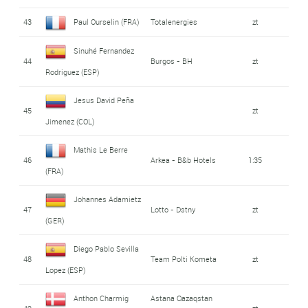
43
Paul Ourselin (FRA)
Totalenergies
zt
Sinuhé Fernandez
44
Burgos - BH
zt
Rodriguez (ESP)
Jesus David Peña
45
zt
Jimenez (COL)
Mathis Le Berre
46
Arkea - B&b Hotels
1:35
(FRA)
Johannes Adamietz
47
Lotto - Dstny
zt
(GER)
Diego Pablo Sevilla
48
Team Polti Kometa
zt
Lopez (ESP)
Anthon Charmig
Astana Qazaqstan