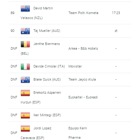
David Martin
89
Team Polti Kometa
17:23
Velasco (NZL)
90
Taj Mueller (AUS)
zt
Jenthe Biermans
DNF
Arkea - B&b Hotels
-
(BEL)
DNF
Davide Cimolai (ITA)
Movistar
-
DNF
Blake Quick (AUS)
Team Jayco Alula
-
Enekoitz Azparren
DNF
Euskaltel - Euskadi
-
Irurzun (ESP)
DNF
Iker Mintegi (ESP)
-
Jordi Lopez
Equipo Kern
DNF
-
Pharma
Caravaca (ESP)