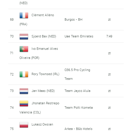
(NED)
Clément Alléno
69
Burgos - BH
zt
(FRA)
70
Sjoerd Bax (NED)
Uae Team Emirates
7:49
Ivo Emanuel Alves
71
zt
Oliveira (POR)
Q36.5 Pro Cycling
Rory Townsed (IRL)
72
zt
Team
73
Jan Maas (NED)
Team Jayco Alula
zt
Jhonatan Restrepo
74
Team Polti Kometa
zt
Valencia (COL)
Lukasz Owsian
75
Arkea - B&b Hotels
zt