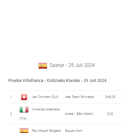
Spanje - 25 Juli 2024
Prueba Villafranca - Ordiziako Klasika - 25 Juli 2024
1
Jan Christen (SUI)
Uae Team Emirates
3:40:25
Vincenzo Albanese
2
Arkea - B&b Hotels
0:22
(ITA)
Pau Miquel Delgado
Equipo Kern