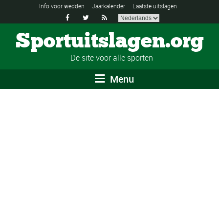
Info voor wedden
Jaarkalender
Laatste uitslagen



Sportuitslagen.org
De site voor alle sporten
Menu