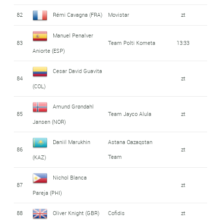
82
Rémi Cavagna (FRA)
Movistar
zt
Manuel Penalver
83
Team Polti Kometa
13:33
Aniorte (ESP)
Cesar David Guavita
84
zt
(COL)
Amund Grøndahl
85
Team Jayco Alula
zt
Jansen (NOR)
Daniil Marukhin
Astana Qazaqstan
86
zt
Team
(KAZ)
Nichol Blanca
87
zt
Pareja (PHI)
88
Oliver Knight (GBR)
Cofidis
zt