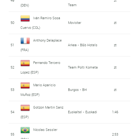
49
zt
Team
(DEN)
Iván Ramiro Sosa
50
Movistar
zt
Cuervo (COL)
Anthony Delaplace
51
Arkea - B&b Hotels
zt
(FRA)
Fernando Tercero
52
Team Polti Kometa
zt
Lopez (ESP)
Mario Aparicio
53
Burgos - BH
zt
Muñoz (ESP)
Gotzon Martin Sanz
54
Euskaltel - Euskadi
1:46
(ESP)
Nícolas Sessler
55
2:53