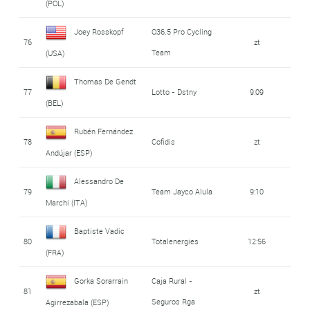
(POL)
Joey Rosskopf
Q36.5 Pro Cycling
76
zt
Team
(USA)
Thomas De Gendt
77
Lotto - Dstny
9:09
(BEL)
Rubén Fernández
78
Cofidis
zt
Andújar (ESP)
Alessandro De
79
Team Jayco Alula
9:10
Marchi (ITA)
Baptiste Vadic
80
Totalenergies
12:56
(FRA)
Gorka Sorarrain
Caja Rural -
81
zt
Seguros Rga
Agirrezabala (ESP)