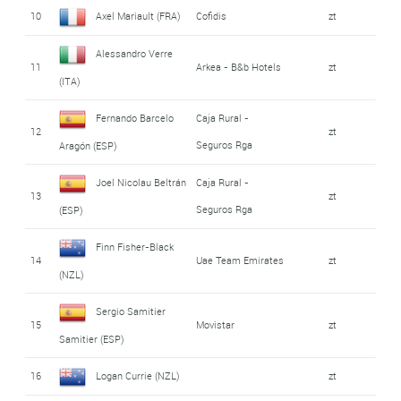
10
Axel Mariault (FRA)
Cofidis
zt
Alessandro Verre
11
Arkea - B&b Hotels
zt
(ITA)
Fernando Barcelo
Caja Rural -
12
zt
Seguros Rga
Aragón (ESP)
Joel Nicolau Beltrán
Caja Rural -
13
zt
Seguros Rga
(ESP)
Finn Fisher-Black
14
Uae Team Emirates
zt
(NZL)
Sergio Samitier
15
Movistar
zt
Samitier (ESP)
16
Logan Currie (NZL)
zt