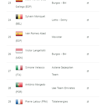
23
Burgos - BH
zt
Gallego (ESP)
Sylvain Moniquet
24
Lotto - Dstny
zt
(BEL)
Iván Romeo Abad
25
Movistar
zt
(ESP)
Victor Langellotti
26
Burgos - BH
zt
(MON)
Simone Velasco
Astana Qazaqstan
27
zt
Team
(ITA)
António Morgado
28
Uae Team Emirates
zt
(POR)
29
Pierre Latour (FRA)
Totalenergies
zt