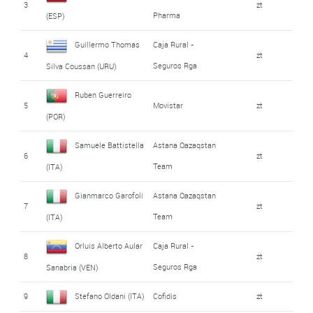
3
zt
Pharma
(ESP)
Guillermo Thomas
Caja Rural -
4
zt
Seguros Rga
Silva Coussan (URU)
Ruben Guerreiro
5
Movistar
zt
(POR)
Samuele Battistella
Astana Qazaqstan
6
zt
Team
(ITA)
Gianmarco Garofoli
Astana Qazaqstan
7
zt
Team
(ITA)
Orluis Alberto Aular
Caja Rural -
8
zt
Seguros Rga
Sanabria (VEN)
9
Stefano Oldani (ITA)
Cofidis
zt