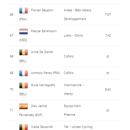
Florian Dauphin
Arkea - B&b Hôtels
66
7:07
Développement
(FRA)
Pascal Eenkhoorn
67
Lotto - Dstny
7:42
(NED)
Aimé De Gendt
68
Cofidis
zt
(BEL)
69
Anthony Perez (FRA)
Cofidis
zt
Rune Herregodts
Intermarché -
70
8:42
Wanty
(BEL)
Álex Jaime
Equipo Kern
71
zt
Pharma
Fernández (ESP)
Siebe Deweirdt
Tdt - Unibet Cycling