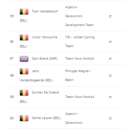
Alpecin-
Toon Vandebosch
85
Deceuninck
zt
(BEL)
Development Team
Victor Vercouillie
Tdt - Unibet Cycling
86
zt
Team
(BEL)
87
Sam Brand (GBR)
Team Novo Nordisk
zt
Jens
Philippe Wagner /
88
zt
Bazin
Vandenbogaerde (BEL)
Quinten De Graeve
89
Team Novo Nordisk
zt
(BEL)
Alpecin -
Senne Leysen (BEL)
90
zt
Deceuninck