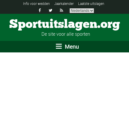
Info voor wedden
Jaarkalender
Laatste uitslagen



Sportuitslagen.org
De site voor alle sporten
Menu