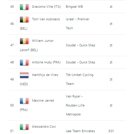
45
Giacomo Villa (ITA)
Bingoal WB
zt
Tom Van Asbroeck
Israel - Premier
46
zt
Tech
(BEL)
William Junior
47
Soudal - Quick Step
zt
Lecerf (BEL)
48
Antoine Huby (FRA)
Soudal - Quick Step
zt
Hartthijs de Vries
Tdt-Unibet Cycling
49
zt
Team
(NED)
Van Rysel -
Maxime Jarnet
50
Roubaix Lille
zt
(FRA)
Metropole
Alessandro Covi
51
Uae Team Emirates
3:01