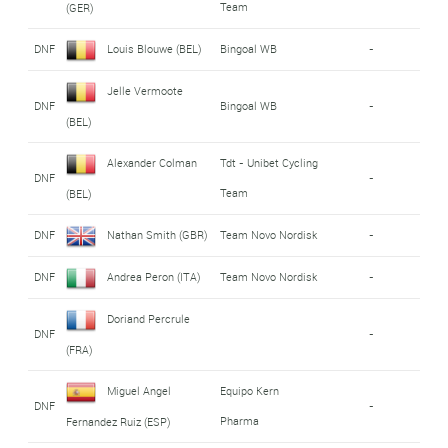
Team
(GER)
DNF
Louis Blouwe (BEL)
Bingoal WB
-
Jelle Vermoote
DNF
Bingoal WB
-
(BEL)
Alexander Colman
Tdt - Unibet Cycling
DNF
-
Team
(BEL)
DNF
Nathan Smith (GBR)
Team Novo Nordisk
-
DNF
Andrea Peron (ITA)
Team Novo Nordisk
-
Doriand Percrule
DNF
-
(FRA)
Miguel Angel
Equipo Kern
DNF
-
Pharma
Fernandez Ruiz (ESP)