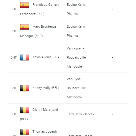
Francisco Galvan
Equipo Kern
DNF
-
Pharma
Fernandez (ESP)
Marc Brustenga
Equipo Kern
DNF
-
Pharma
Masague (ESP)
Van Rysel -
Kévin Avoine (FRA)
DNF
Roubaix Lille
-
Metropole
Van Rysel -
Kenny Molly (BEL)
DNF
Roubaix Lille
-
Metropole
Gianni Marchand
DNF
Tarteletto - Isorex
-
(BEL)
Thomas Joseph
DNF
Tarteletto - Isorex
-