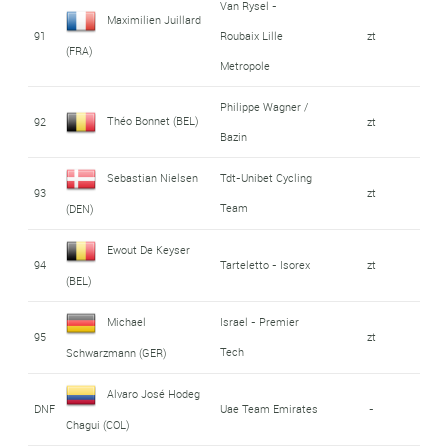
Van Rysel -
Maximilien Juillard
91
Roubaix Lille
zt
(FRA)
Metropole
Philippe Wagner /
Théo Bonnet (BEL)
92
zt
Bazin
Sebastian Nielsen
Tdt-Unibet Cycling
93
zt
Team
(DEN)
Ewout De Keyser
94
Tarteletto - Isorex
zt
(BEL)
Michael
Israel - Premier
95
zt
Tech
Schwarzmann (GER)
Alvaro José Hodeg
DNF
Uae Team Emirates
-
Chagui (COL)