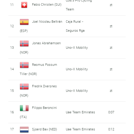
Q36.5 Pro Cycling
Fabio Christen (SUI)
11
zt
Team
Joel Nicolau Beltrán
Caja Rural -
12
zt
Seguros Rga
(ESP)
Jonas Abrahamsen
13
Uno-X Mobility
zt
(NOR)
Rasmus Fossum
14
Uno-X Mobility
zt
Tiller (NOR)
Fredrik Dversnes
15
Uno-X Mobility
zt
(NOR)
Filippo Baroncini
16
Uae Team Emirates
0:07
(ITA)
17
Sjoerd Bax (NED)
Uae Team Emirates
0:12