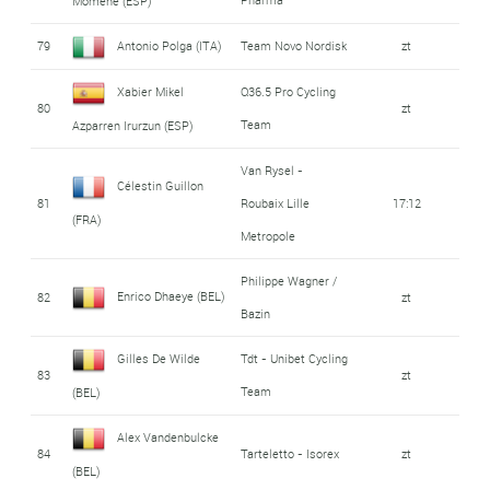
Momene (ESP)
79
Antonio Polga (ITA)
Team Novo Nordisk
zt
Xabier Mikel
Q36.5 Pro Cycling
80
zt
Team
Azparren Irurzun (ESP)
Van Rysel -
Célestin Guillon
81
Roubaix Lille
17:12
(FRA)
Metropole
Philippe Wagner /
Enrico Dhaeye (BEL)
82
zt
Bazin
Gilles De Wilde
Tdt - Unibet Cycling
83
zt
Team
(BEL)
Alex Vandenbulcke
84
Tarteletto - Isorex
zt
(BEL)