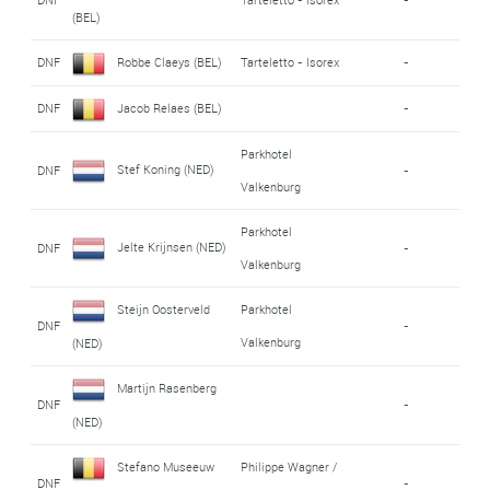
(BEL)
DNF
Robbe Claeys (BEL)
Tarteletto - Isorex
-
DNF
Jacob Relaes (BEL)
-
Parkhotel
Stef Koning (NED)
DNF
-
Valkenburg
Parkhotel
Jelte Krijnsen (NED)
DNF
-
Valkenburg
Steijn Oosterveld
Parkhotel
DNF
-
Valkenburg
(NED)
Martijn Rasenberg
DNF
-
(NED)
Stefano Museeuw
Philippe Wagner /
DNF
-