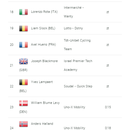
Intermarché -
Lorenzo Rota (ITA)
18
zt
Wanty
19
Liam Slock (BEL)
Lotto - Dstny
zt
Tdt-Unibet Cycling
Axel Huens (FRA)
20
zt
Team
Joseph Blackmore
Israel Premier Tech
21
zt
Academy
(GBR)
Yves Lampaert
22
Soudal - Quick Step
zt
(BEL)
William Blume Levy
23
Uno-X Mobility
0:15
(DEN)
Anders Halland
24
Uno-X Mobility
0:18