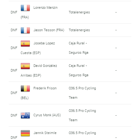
Lorenzo Manzin
DNF
Totalenergies
-
(FRA)
DNF
Jason Tesson (FRA)
Totalenergies
-
Joseba Lopez
Caja Rural -
DNF
-
Seguros Rga
Cuesta (ESP)
David González
Caja Rural -
DNF
-
Seguros Rga
Arribas (ESP)
Frederik Frison
Q36.5 Pro Cycling
DNF
-
Team
(BEL)
Q36.5 Pro Cycling
Cyrus Monk (AUS)
DNF
-
Team
Jannik Steimle
Q36.5 Pro Cycling
DNF
-