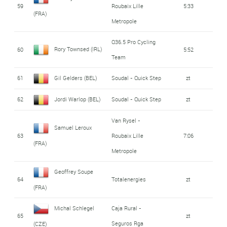
59
Roubaix Lille
5:33
(FRA)
Metropole
Q36.5 Pro Cycling
Rory Townsed (IRL)
60
5:52
Team
61
Gil Gelders (BEL)
Soudal - Quick Step
zt
62
Jordi Warlop (BEL)
Soudal - Quick Step
zt
Van Rysel -
Samuel Leroux
63
Roubaix Lille
7:06
(FRA)
Metropole
Geoffrey Soupe
64
Totalenergies
zt
(FRA)
Michal Schlegel
Caja Rural -
65
zt
Seguros Rga
(CZE)