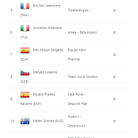
Emilien Jeanniere
5
Totalenergies
zt
(FRA)
Vincenzo Albanese
6
Arkea - B&b Hotels
zt
(ITA)
Pau Miquel Delgado
Equipo Kern
7
zt
Pharma
(ESP)
Matyás Kopecký
8
Team Novo Nordisk
zt
(CZE)
Eduard Prades
Caja Rural -
9
zt
Seguros Rga
Reverte (ESP)
Alpecin -
Kaden Groves (AUS)
10
zt
Deceuninck