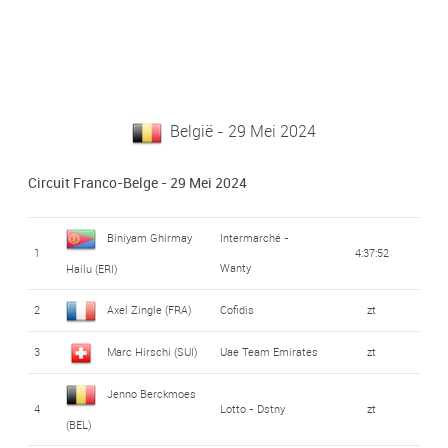
België - 29 Mei 2024
Circuit Franco-Belge - 29 Mei 2024
Biniyam Ghirmay
Intermarché -
1
4:37:52
Wanty
Hailu (ERI)
2
Axel Zingle (FRA)
Cofidis
zt
3
Marc Hirschi (SUI)
Uae Team Emirates
zt
Jenno Berckmoes
4
Lotto - Dstny
zt
(BEL)