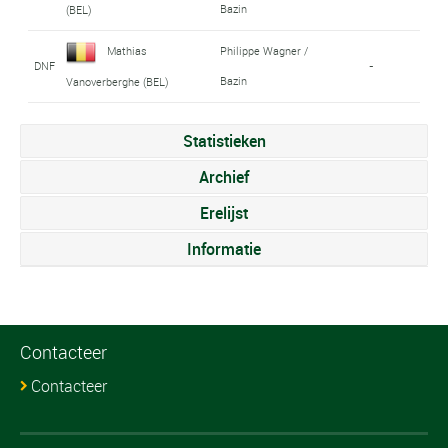
Bazin
(BEL)
Mathias
Philippe Wagner /
DNF
-
Bazin
Vanoverberghe (BEL)
Statistieken
Archief
Erelijst
Informatie
Contacteer
Contacteer