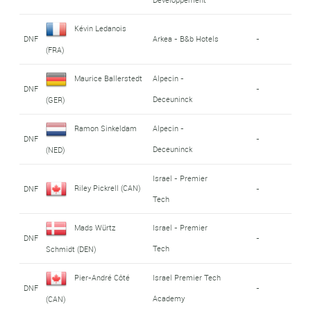
Kévin Ledanois
DNF
Arkea - B&b Hotels
-
(FRA)
Maurice Ballerstedt
Alpecin -
DNF
-
Deceuninck
(GER)
Ramon Sinkeldam
Alpecin -
DNF
-
Deceuninck
(NED)
Israel - Premier
Riley Pickrell (CAN)
DNF
-
Tech
Mads Würtz
Israel - Premier
DNF
-
Tech
Schmidt (DEN)
Pier-André Côté
Israel Premier Tech
DNF
-
Academy
(CAN)