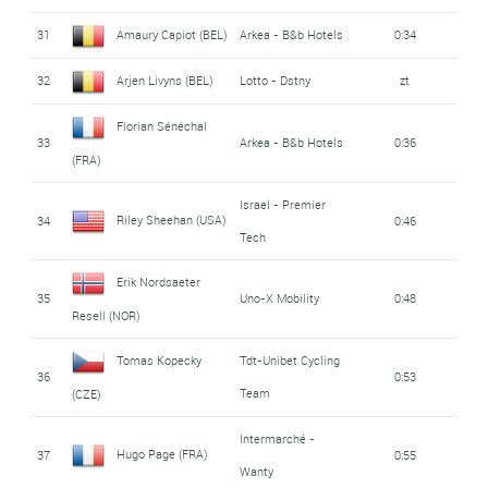
31
Amaury Capiot (BEL)
Arkea - B&b Hotels
0:34
32
Arjen Livyns (BEL)
Lotto - Dstny
zt
Florian Sénéchal
33
Arkea - B&b Hotels
0:36
(FRA)
Israel - Premier
Riley Sheehan (USA)
34
0:46
Tech
Erik Nordsaeter
35
Uno-X Mobility
0:48
Resell (NOR)
Tomas Kopecky
Tdt-Unibet Cycling
36
0:53
Team
(CZE)
Intermarché -
Hugo Page (FRA)
37
0:55
Wanty