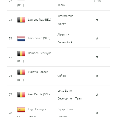
72
11:18
Team
(BEL)
Intermarché -
Laurenz Rex (BEL)
73
zt
Wanty
Alpecin -
Lars Boven (NED)
74
zt
Deceuninck
Ramses Debruyne
75
zt
(BEL)
Ludovic Robeet
76
Cofidis
zt
(BEL)
Lotto Dstny
Axel De Lie (BEL)
77
zt
Development Team
Inigo Elosegui
Equipo Kern
78
zt
Pharma