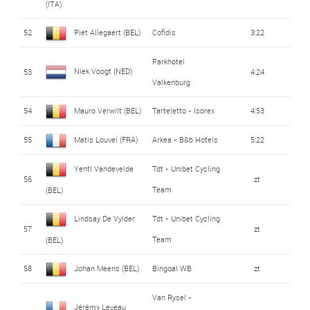
(ITA)
52
Piet Allegaert (BEL)
Cofidis
3:22
Parkhotel
Niek Voogt (NED)
53
4:24
Valkenburg
54
Mauro Verwilt (BEL)
Tarteletto - Isorex
4:53
55
Matis Louvel (FRA)
Arkea - B&b Hotels
5:22
Yentl Vandevelde
Tdt - Unibet Cycling
56
zt
Team
(BEL)
Lindsay De Vylder
Tdt - Unibet Cycling
57
zt
Team
(BEL)
58
Johan Meens (BEL)
Bingoal WB
zt
Van Rysel -
Jérémy Leveau