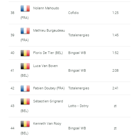
Nolann Mahoudo
38
Cofidis
1:25
(FRA)
Mathieu Burgaudeau
39
Totalenergies
1:45
(FRA)
40
Floris De Tier (BEL)
Bingoal WB
1:52
Luca Van Boven
41
Bingoal WB
2:08
(BEL)
42
Fabien Doubey (FRA)
Totalenergies
2:41
Sébastien Grignard
43
Lotto - Dstny
zt
(BEL)
Kenneth Van Rooy
44
Bingoal WB
zt
(BEL)