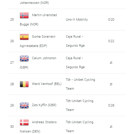
Johannessen (NOR)
Martin Urianstad
25
Uno-X Mobility
0:20
Bugge (NOR)
Gorka Sorarrain
Caja Rural -
26
0:22
Seguros Rga
Agirrezabala (ESP)
Calum Johnston
Caja Rural -
27
zt
Seguros Rga
(GBR)
Tdt - Unibet Cycling
Ward Vanhoof (BEL)
28
zt
Team
Tdt-Unibet Cycling
Zeb Kyffin (GBR)
29
0:29
Team
Andreas Stokbro
Tdt-Unibet Cycling
30
zt
Team
Nielsen (DEN)