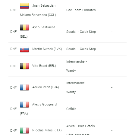
Juan Sebastián
DNF
Uae Team Emirates
-
Molano Benavides (COL)
Ayco Bastiaens
DNF
Soudal - Quick Step
-
(BEL)
DNF
Martin Svrcek (SVK)
Soudal - Quick Step
-
Intermarché -
Vito Braet (BEL)
DNF
-
Wanty
Intermarché -
Adrien Petit (FRA)
DNF
-
Wanty
Alexis Gougeard
DNF
Cofidis
-
(FRA)
Arkea - B&b Hôtels
Nicolas Milesi (ITA)
DNF
-
Développement