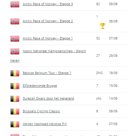
Arctic Race of Norway - Etappe 3
92
09/08
1
Arctic Race of Norway - Etappe 2
08/08
Arctic Race of Norway - Etappe 1
52
07/08
Noors Nationaal Kampioenschap - Wegrit
27
29/06
Heren
Baloise Belgium Tour - Etappe 1
DNS
18/06
Elfstedenronde Brugge
7
15/06
Duracell Dwars door het Hageland
sto.
14/06
Brussels Cycling Classic
8
08/06
Heylen Vastgoed Heistse Pijl
4
07/06