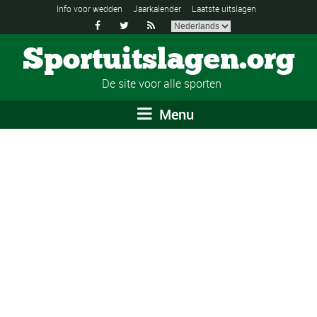
Info voor wedden
Jaarkalender
Laatste uitslagen



Sportuitslagen.org
De site voor alle sporten
Menu