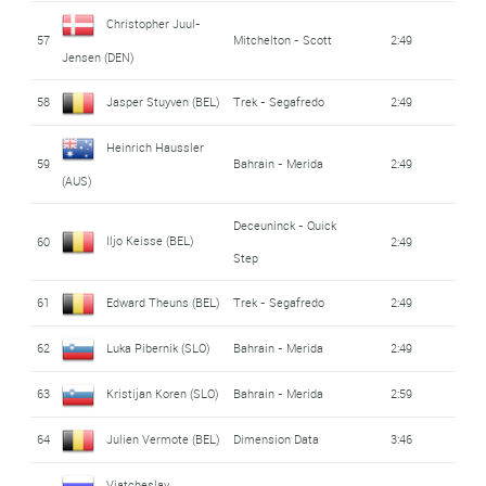
Christopher Juul-
57
Mitchelton - Scott
2:49
Jensen (DEN)
58
Jasper Stuyven (BEL)
Trek - Segafredo
2:49
Heinrich Haussler
59
Bahrain - Merida
2:49
(AUS)
Deceuninck - Quick
Iljo Keisse (BEL)
60
2:49
Step
61
Edward Theuns (BEL)
Trek - Segafredo
2:49
62
Luka Pibernik (SLO)
Bahrain - Merida
2:49
63
Kristijan Koren (SLO)
Bahrain - Merida
2:59
64
Julien Vermote (BEL)
Dimension Data
3:46
Viatcheslav