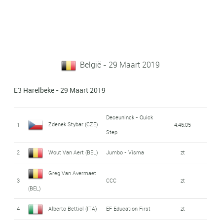
België - 29 Maart 2019
E3 Harelbeke - 29 Maart 2019
Deceuninck - Quick
Zdenek Stybar (CZE)
1
4:46:05
Step
2
Wout Van Aert (BEL)
Jumbo - Visma
zt
Greg Van Avermaet
3
CCC
zt
(BEL)
4
Alberto Bettiol (ITA)
EF Education First
zt