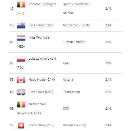
Thomas Sprengers
Sport Vlaanderen -
49
2:49
Baloise
(BEL)
50
Jack Bauer (NZL)
Mitchelton - Scott
2:49
Mike Teunissen
51
Jumbo - Visma
2:49
(NED)
Lukasz Wisniowski
52
CCC
2:49
(POL)
53
Hugo Houle (CAN)
Astana
2:49
54
Luke Rowe (GBR)
Team Ineos
2:49
Nathan Van
55
CCC
2:49
Hooydonck (BEL)
56
Stefan Küng (SUI)
Groupama - Fdj
2:49