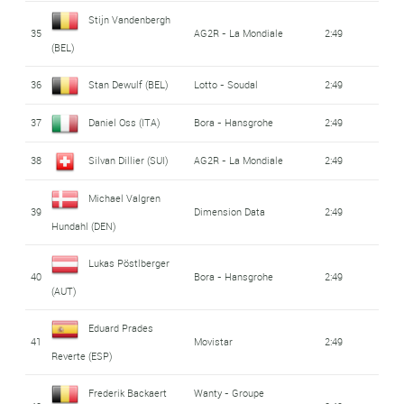
Stijn Vandenbergh
35
AG2R - La Mondiale
2:49
(BEL)
36
Stan Dewulf (BEL)
Lotto - Soudal
2:49
37
Daniel Oss (ITA)
Bora - Hansgrohe
2:49
38
Silvan Dillier (SUI)
AG2R - La Mondiale
2:49
Michael Valgren
39
Dimension Data
2:49
Hundahl (DEN)
Lukas Pöstlberger
40
Bora - Hansgrohe
2:49
(AUT)
Eduard Prades
41
Movistar
2:49
Reverte (ESP)
Frederik Backaert
Wanty - Groupe