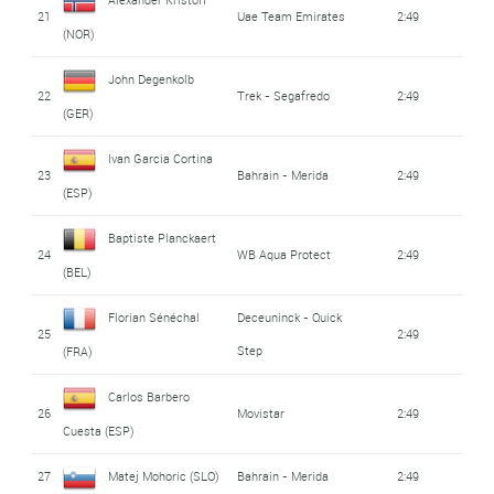
21
Uae Team Emirates
2:49
(NOR)
John Degenkolb
22
Trek - Segafredo
2:49
(GER)
Ivan Garcia Cortina
23
Bahrain - Merida
2:49
(ESP)
Baptiste Planckaert
24
WB Aqua Protect
2:49
(BEL)
Florian Sénéchal
Deceuninck - Quick
25
2:49
Step
(FRA)
Carlos Barbero
26
Movistar
2:49
Cuesta (ESP)
27
Matej Mohoric (SLO)
Bahrain - Merida
2:49