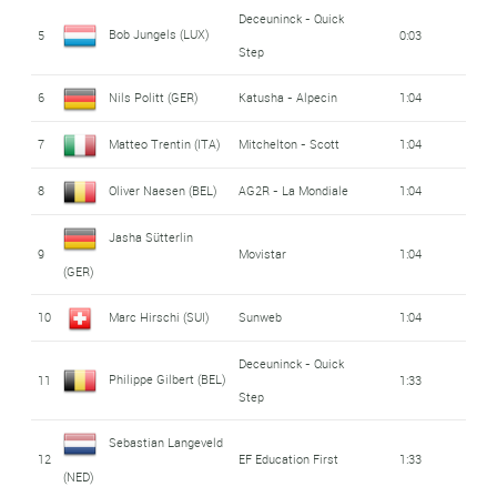
Deceuninck - Quick
Bob Jungels (LUX)
5
0:03
Step
6
Nils Politt (GER)
Katusha - Alpecin
1:04
7
Matteo Trentin (ITA)
Mitchelton - Scott
1:04
8
Oliver Naesen (BEL)
AG2R - La Mondiale
1:04
Jasha Sütterlin
9
Movistar
1:04
(GER)
10
Marc Hirschi (SUI)
Sunweb
1:04
Deceuninck - Quick
Philippe Gilbert (BEL)
11
1:33
Step
Sebastian Langeveld
12
EF Education First
1:33
(NED)