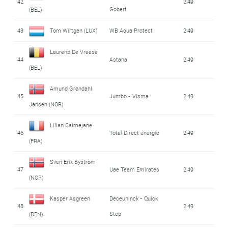
42
2:49
Gobert
(BEL)
43
Tom Wirtgen (LUX)
WB Aqua Protect
2:49
Laurens De Vreese
44
Astana
2:49
(BEL)
Amund Grøndahl
45
Jumbo - Visma
2:49
Jansen (NOR)
Lilian Calmejane
46
Total Direct énergie
2:49
(FRA)
Sven Erik Bystrøm
47
Uae Team Emirates
2:49
(NOR)
Kasper Asgreen
Deceuninck - Quick
48
2:49
Step
(DEN)