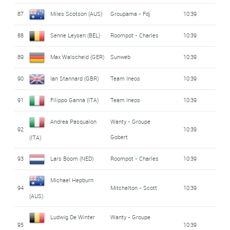
87
Miles Scotson (AUS)
Groupama - Fdj
10:39
88
Senne Leysen (BEL)
Roompot - Charles
10:39
89
Max Walscheid (GER)
Sunweb
10:39
90
Ian Stannard (GBR)
Team Ineos
10:39
91
Filippo Ganna (ITA)
Team Ineos
10:39
Andrea Pasqualon
Wanty - Groupe
92
10:39
Gobert
(ITA)
93
Lars Boom (NED)
Roompot - Charles
10:39
Michael Hepburn
94
Mitchelton - Scott
10:39
(AUS)
Ludwig De Winter
Wanty - Groupe
95
10:39