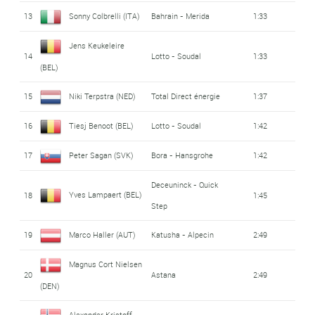
13
Sonny Colbrelli (ITA)
Bahrain - Merida
1:33
Jens Keukeleire
14
Lotto - Soudal
1:33
(BEL)
15
Niki Terpstra (NED)
Total Direct énergie
1:37
16
Tiesj Benoot (BEL)
Lotto - Soudal
1:42
17
Peter Sagan (SVK)
Bora - Hansgrohe
1:42
Deceuninck - Quick
Yves Lampaert (BEL)
18
1:45
Step
19
Marco Haller (AUT)
Katusha - Alpecin
2:49
Magnus Cort Nielsen
20
Astana
2:49
(DEN)
Alexander Kristoff