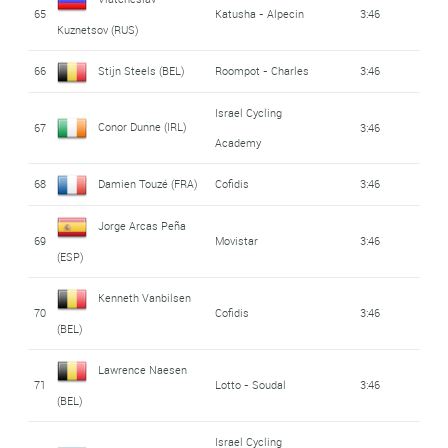
65
Katusha - Alpecin
3:46
Kuznetsov (RUS)
66
Stijn Steels (BEL)
Roompot - Charles
3:46
Israel Cycling
Conor Dunne (IRL)
67
3:46
Academy
68
Damien Touzé (FRA)
Cofidis
3:46
Jorge Arcas Peña
69
Movistar
3:46
(ESP)
Kenneth Vanbilsen
70
Cofidis
3:46
(BEL)
Lawrence Naesen
71
Lotto - Soudal
3:46
(BEL)
Israel Cycling