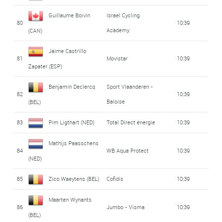
Guillaume Boivin
Israel Cycling
80
10:39
Academy
(CAN)
Jaime Castrillo
81
Movistar
10:39
Zapater (ESP)
Benjamin Declercq
Sport Vlaanderen -
82
10:39
Baloise
(BEL)
83
Pim Ligthart (NED)
Total Direct énergie
10:39
Mathijs Paasschens
84
WB Aqua Protect
10:39
(NED)
85
Zico Waeytens (BEL)
Cofidis
10:39
Maarten Wynants
86
Jumbo - Visma
10:39
(BEL)