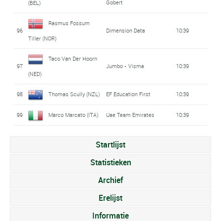
Gobert
(BEL)
Rasmus Fossum
96
Dimension Data
10:39
Tiller (NOR)
Taco Van Der Hoorn
97
Jumbo - Visma
10:39
(NED)
98
Thomas Scully (NZL)
EF Education First
10:39
99
Marco Marcato (ITA)
Uae Team Emirates
10:39
Startlijst
Statistieken
Archief
Erelijst
Informatie