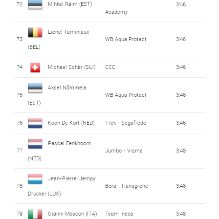
Mihkel Räim (EST)
72
3:46
Academy
Lionel Taminiaux
73
WB Aqua Protect
3:46
(BEL)
74
Michael Schär (SUI)
CCC
3:46
Aksel Nõmmela
75
WB Aqua Protect
3:46
(EST)
76
Koen De Kort (NED)
Trek - Segafredo
3:46
Pascal Eenkhoorn
77
Jumbo - Visma
3:48
(NED)
Jean-Pierre 'Jempy'
78
Bora - Hansgrohe
3:48
Drucker (LUX)
79
Gianni Moscon (ITA)
Team Ineos
3:48