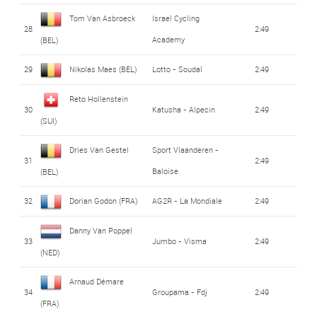
Tom Van Asbroeck
Israel Cycling
28
2:49
Academy
(BEL)
29
Nikolas Maes (BEL)
Lotto - Soudal
2:49
Reto Hollenstein
30
Katusha - Alpecin
2:49
(SUI)
Dries Van Gestel
Sport Vlaanderen -
31
2:49
Baloise
(BEL)
32
Dorian Godon (FRA)
AG2R - La Mondiale
2:49
Danny Van Poppel
33
Jumbo - Visma
2:49
(NED)
Arnaud Démare
34
Groupama - Fdj
2:49
(FRA)