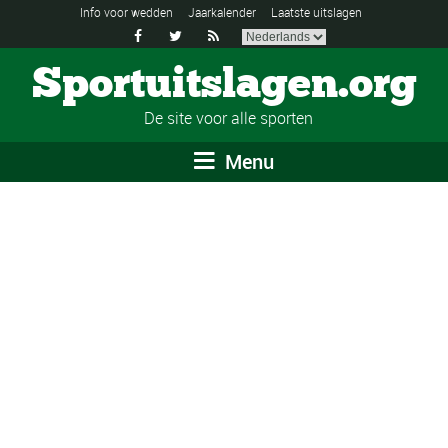
Info voor wedden
Jaarkalender
Laatste uitslagen



Sportuitslagen.org
De site voor alle sporten
Menu