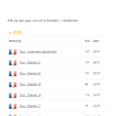
Klik op een jaar om uit te breiden / verkleinen
2026
Wedstrijd
Pos
Date
Tour - Algemeen klassement
137
26/07
Tour - Etappe 21
147
26/07
Tour - Etappe 20
131
25/07
Tour - Etappe 19
69
24/07
Tour - Etappe 18
110
23/07
Tour - Etappe 17
78
22/07