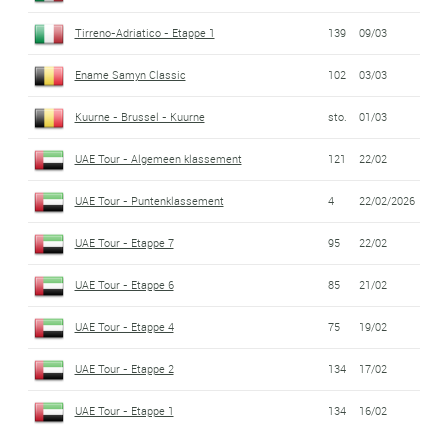
Tirreno-Adriatico - Etappe 1
139
09/03
Ename Samyn Classic
102
03/03
Kuurne - Brussel - Kuurne
sto.
01/03
UAE Tour - Algemeen klassement
121
22/02
UAE Tour - Puntenklassement
4
22/02/2026
UAE Tour - Etappe 7
95
22/02
UAE Tour - Etappe 6
85
21/02
UAE Tour - Etappe 4
75
19/02
UAE Tour - Etappe 2
134
17/02
UAE Tour - Etappe 1
134
16/02