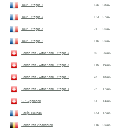
Tour - Etappe 5
146
08/07
Tour - Etappe 4
123
07/07
Tour - Etappe 3
91
06/07
Tour - Etappe 2
116
05/07
Ronde van Zwitserland - Etappe 4
60
20/06
Ronde van Zwitserland - Etappe 3
115
19/06
Ronde van Zwitserland - Etappe 2
78
18/06
Ronde van Zwitserland - Etappe 1
97
17/06
GP Gippingen
61
14/06
Parijs-Roubaix
133
12/04
Ronde van Vlaanderen
116
05/04