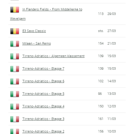
In Flanders Fields - From Middelkerke to
113
29/03
Wevelgem
E3 Saxo Classic
sto.
27/03
Milaan - San Remo
154
21/03
Tirreno-Adriatico - Algemeen klassement
139
15/03
Tirreno-Adriatico - Etappe 7
139
15/03
Tirreno-Adriatico - Etappe 6
102
14/03
Tirreno-Adriatico - Etappe 5
96
13/03
Tirreno-Adriatico - Etappe 4
150
12/03
Tirreno-Adriatico - Etappe 3
161
11/03
Tirreno-Adriatico - Etappe 2
156
10/03