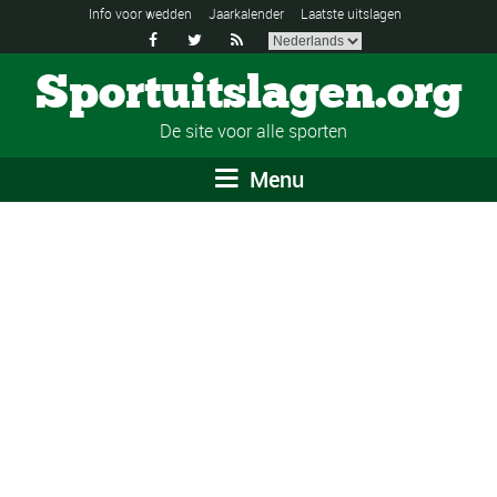
Info voor wedden
Jaarkalender
Laatste uitslagen



Sportuitslagen.org
De site voor alle sporten
Menu