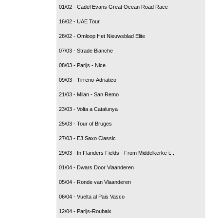
01/02 - Cadel Evans Great Ocean Road Race
16/02 - UAE Tour
28/02 - Omloop Het Nieuwsblad Elite
07/03 - Strade Bianche
08/03 - Parijs - Nice
09/03 - Tirreno-Adriatico
21/03 - Milan - San Remo
23/03 - Volta a Catalunya
25/03 - Tour of Bruges
27/03 - E3 Saxo Classic
29/03 - In Flanders Fields - From Middelkerke t...
01/04 - Dwars Door Vlaanderen
05/04 - Ronde van Vlaanderen
06/04 - Vuelta al Pais Vasco
12/04 - Parijs-Roubaix