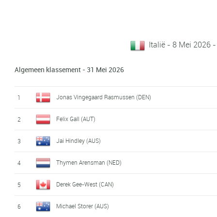
Italië - 8 Mei 2026 
Algemeen klassement - 31 Mei 2026
Jonas Vingegaard Rasmussen (DEN)
1
Felix Gall (AUT)
2
Jai Hindley (AUS)
3
Thymen Arensman (NED)
4
Derek Gee-West (CAN)
5
Michael Storer (AUS)
6