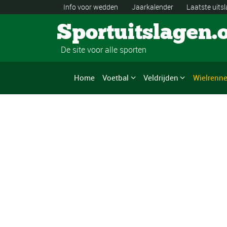
Info voor wedden
Jaarkalender
Laatste uits
Sportuitslagen.
De site voor alle sporten
Home
Voetbal
Veldrijden
Wielrenn