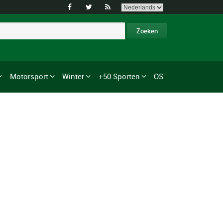



Motorsport
Winter
+50 Sporten
OS