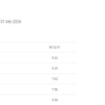
- 31 Mei 2026
83:22:51
5:22
6:25
7:02
7:56
9:39