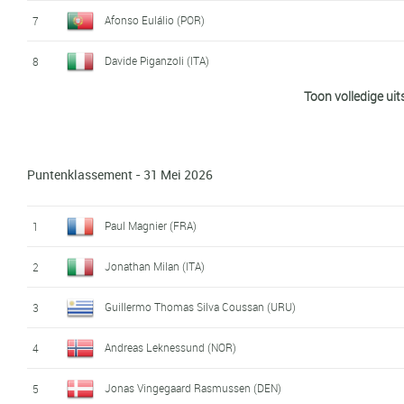
Afonso Eulálio (POR)
7
Davide Piganzoli (ITA)
8
Toon volledige uit
Damiano Caruso (ITA)
9
Egan Arley Bernal Gomez (COL)
10
Puntenklassement - 31 Mei 2026
Mathys Rondel (FRA)
11
Jan Hirt (CZE)
12
Paul Magnier (FRA)
1
Sepp Kuss (USA)
13
Jonathan Milan (ITA)
2
David De La Cruz Melgarejo (ESP)
14
Guillermo Thomas Silva Coussan (URU)
3
Ben O'Connor (AUS)
15
Andreas Leknessund (NOR)
4
Gregor Mühlberger (AUT)
16
Jonas Vingegaard Rasmussen (DEN)
5