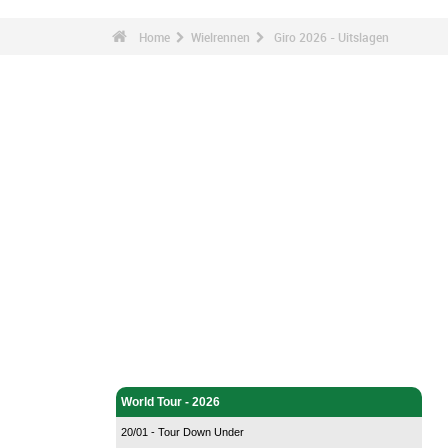
Home
Wielrennen
Giro 2026 - Uitslagen
Wielrennen - Home
World Tour - 2026
20/01 - Tour Down Under