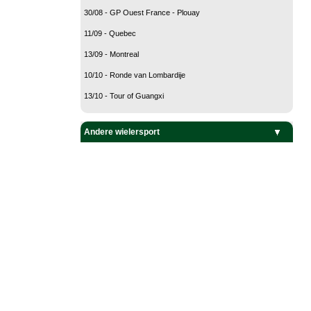
30/08 - GP Ouest France - Plouay
11/09 - Quebec
13/09 - Montreal
10/10 - Ronde van Lombardije
13/10 - Tour of Guangxi
Andere wielersport
Baanwielrennen
BMX
Mountain Bike
Veldrijden