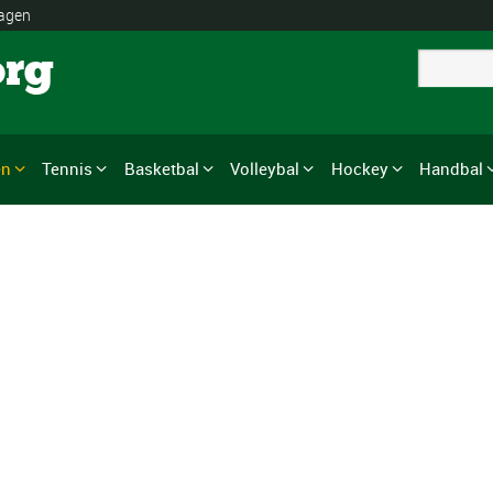
lagen
org
en
Tennis
Basketbal
Volleybal
Hockey
Handbal