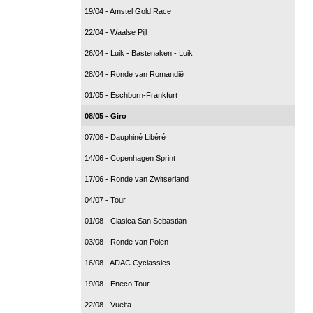
19/04 - Amstel Gold Race
22/04 - Waalse Pijl
26/04 - Luik - Bastenaken - Luik
28/04 - Ronde van Romandië
01/05 - Eschborn-Frankfurt
08/05 - Giro
07/06 - Dauphiné Libéré
14/06 - Copenhagen Sprint
17/06 - Ronde van Zwitserland
04/07 - Tour
01/08 - Clasica San Sebastian
03/08 - Ronde van Polen
16/08 - ADAC Cyclassics
19/08 - Eneco Tour
22/08 - Vuelta