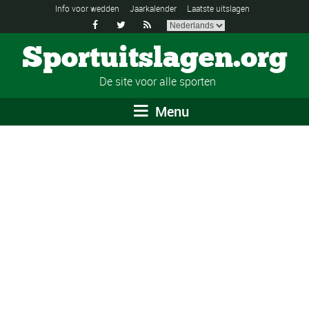
Info voor wedden
Jaarkalender
Laatste uitslagen



Sportuitslagen.org
De site voor alle sporten
Menu