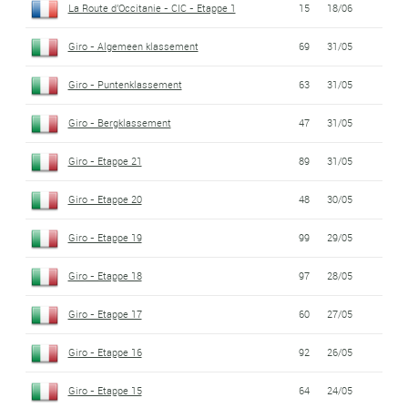
La Route d'Occitanie - CIC - Etappe 1
15
18/06
Giro - Algemeen klassement
69
31/05
Giro - Puntenklassement
63
31/05
Giro - Bergklassement
47
31/05
Giro - Etappe 21
89
31/05
Giro - Etappe 20
48
30/05
Giro - Etappe 19
99
29/05
Giro - Etappe 18
97
28/05
Giro - Etappe 17
60
27/05
Giro - Etappe 16
92
26/05
Giro - Etappe 15
64
24/05