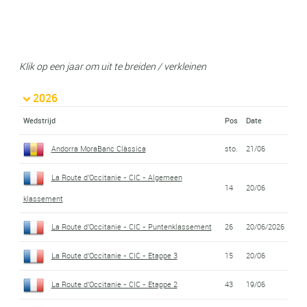
Klik op een jaar om uit te breiden / verkleinen
2026
Wedstrijd
Pos
Date
Andorra MoraBanc Clàssica
sto.
21/06
La Route d'Occitanie - CIC - Algemeen
14
20/06
klassement
La Route d'Occitanie - CIC - Puntenklassement
26
20/06/2026
La Route d'Occitanie - CIC - Etappe 3
15
20/06
La Route d'Occitanie - CIC - Etappe 2
43
19/06