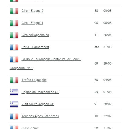
Giro - Etappe 2
38
09/05
Giro - Etappe 1
90
08/05
Giro dell'Appennino
11
26/04
Paris - Camembert
sto.
31/03
La Roue Tourangelle Centre Val de Loire -
69
29/03
Groupama P.V.L.
Trofeo Laigueglia
60
04/03
Region on Dodecanese GP
49
01/03
Visit South Aegean GP
9
28/02
Tour des Alpes-Maritimes
10
22/02
Classic Var
38
21/02