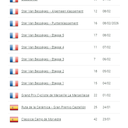
Ster Van Bessèges - Algemeen klassement
12
08/02
Ster Van Bessèges - Puntenklassement
16
08/02/2026
Ster Van Bessèges - Etappe 5
17
08/02
Ster Van Bessèges - Etappe 4
11
07/02
Ster Van Bessèges - Etappe 3
7
06/02
Ster Van Bessèges - Etappe 2
18
05/02
Ster Van Bessèges - Etappe 1
15
04/02
Grand Prix Cycliste de Marseille La Marseillaise
22
01/02
Ruta de la Cerámica - Gran Premio Castellón
25
24/01
Classica Camp de Morvedre
42
23/01