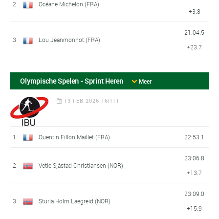
2
Océane Michelon (FRA)
+3.8
21:04.5
3
Lou Jeanmonnot (FRA)
+23.7
Olympische Spelen - Sprint Heren
Meer
13 FEB 2026 16H11
1
Quentin Fillon Maillet (FRA)
22:53.1
23:06.8
2
Vetle Sjåstad Christiansen (NOR)
+13.7
23:09.0
3
Sturla Holm Laegreid (NOR)
+15.9