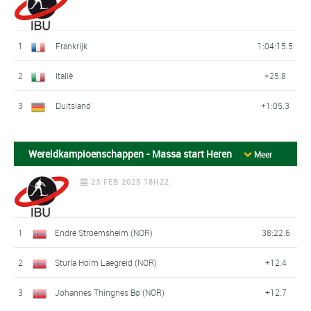
1
Frankrijk
1:04:15.5
2
Italië
+25.8
3
Duitsland
+1:05.3
Wereldkampioenschappen - Massa start Heren
Meer
23 FEB 2025 18H22
1
Endre Stroemsheim (NOR)
38:22.6
2
Sturla Holm Laegreid (NOR)
+12.4
3
Johannes Thingnes Bø (NOR)
+12.7