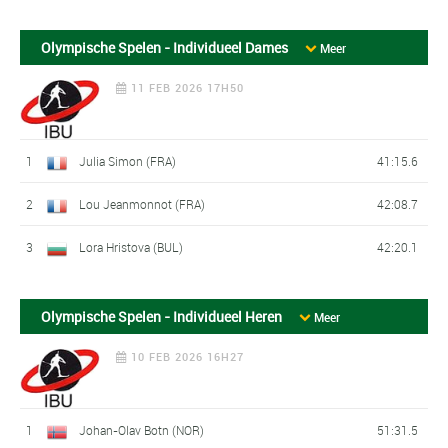
Olympische Spelen - Individueel Dames
Meer
11 FEB 2026 17H50
1
Julia Simon (FRA)
41:15.6
2
Lou Jeanmonnot (FRA)
42:08.7
3
Lora Hristova (BUL)
42:20.1
Olympische Spelen - Individueel Heren
Meer
10 FEB 2026 16H27
1
Johan-Olav Botn (NOR)
51:31.5