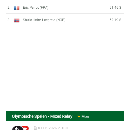
2
Eric Perrot (FRA)
51:46.3
3
Sturla Holm Laegreid (NOR)
52:19.8
Olympische Spelen - Mixed Relay
Meer
8 FEB 2026 21H01