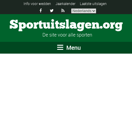
Info voor wedden
Jaarkalender
Laatste uitslagen



Sportuitslagen.org
De site voor alle sporten
Menu