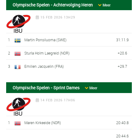
Olympische Spelen - Achtervolging Heren
Meer
15 FEB 2026 13H29
1
Martin Ponsiluoma (SWE)
31:11.9
2
Sturla Holm Laegreid (NOR)
+20.6
3
Emilien Jacquelin (FRA)
+29.7
Olympische Spelen - Sprint Dames
Meer
14 FEB 2026 17H06
1
Maren Kirkeeide (NOR)
20:40.8
20:44.6