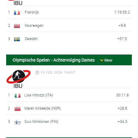
1
Frankrijk
1:19:55.2
2
Noorwegen
+9.8
3
Zweden
+57.5
Olympische Spelen - Achtervolging Dames
Meer
15 FEB 2026 15H57
1
Lisa Vittozzi (ITA)
30:11.8
2
Maren Kirkeeide (NOR)
+28.8
3
Suvi Minkkinen (FIN)
+34.3