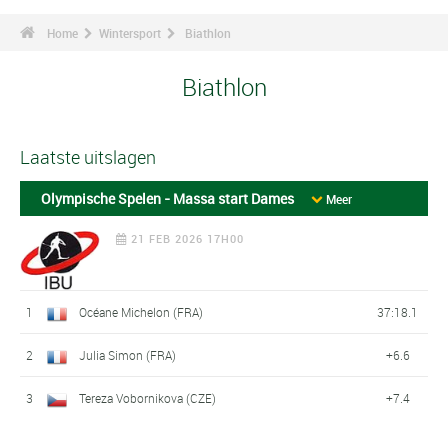
Home
Wintersport
Biathlon
Biathlon
Laatste uitslagen
Olympische Spelen - Massa start Dames
Meer
21 FEB 2026 17H00
1
Océane Michelon (FRA)
37:18.1
2
Julia Simon (FRA)
+6.6
3
Tereza Vobornikova (CZE)
+7.4