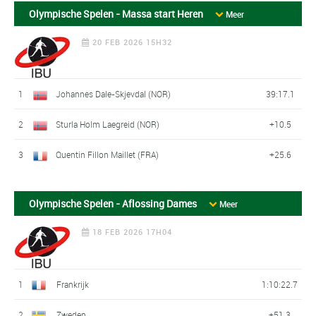
Olympische Spelen - Massa start Heren
Meer
20 FEB 2026 15H32
1
Johannes Dale-Skjevdal (NOR)
39:17.1
2
Sturla Holm Laegreid (NOR)
+10.5
3
Quentin Fillon Maillet (FRA)
+25.6
Olympische Spelen - Aflossing Dames
Meer
18 FEB 2026 17H04
1
Frankrijk
1:10:22.7
2
Zweden
+51.3