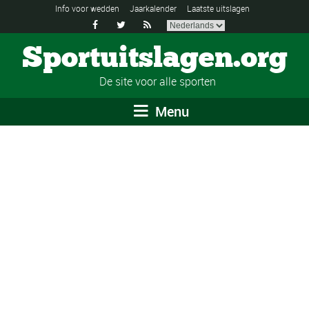
Info voor wedden
Jaarkalender
Laatste uitslagen



Sportuitslagen.org
De site voor alle sporten
Menu