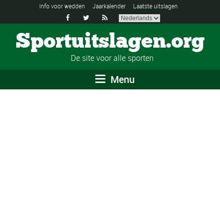
Info voor wedden
Jaarkalender
Laatste uitslagen



Sportuitslagen.org
De site voor alle sporten
Menu