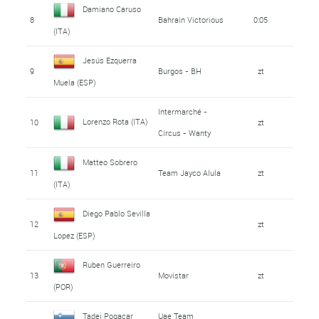
Damiano Caruso
8
Bahrain Victorious
0:05
(ITA)
Jesús Ezquerra
9
Burgos - BH
zt
Muela (ESP)
Intermarché -
Lorenzo Rota (ITA)
10
zt
Circus - Wanty
Matteo Sobrero
11
Team Jayco Alula
zt
(ITA)
Diego Pablo Sevilla
12
zt
Lopez (ESP)
Ruben Guerreiro
13
Movistar
zt
(POR)
Tadej Pogacar
Uae Team