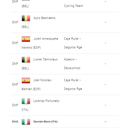
DNF
-
Cycling Team
(BEL)
Ayco Bastiaens
DNF
-
(BEL)
Julen Amezqueta
Caja Rural -
DNF
-
Seguros Rga
Moreno (ESP)
Lionel Taminiaux
Alpecin -
DNF
-
Deceuninck
(BEL)
Joel Nicolau
Caja Rural -
DNF
-
Seguros Rga
Beltrán (ESP)
Lorenzo Fortunato
DNF
-
(ITA)
DNS
Davide Bais (ITA)
-