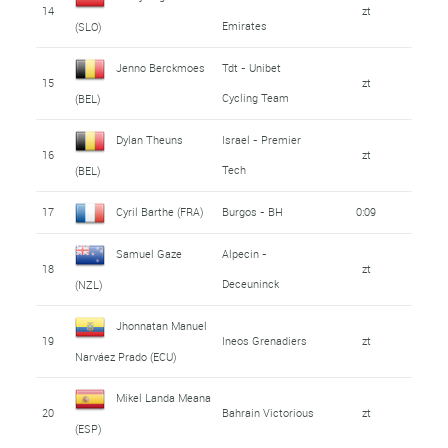
14
zt
Emirates
(SLO)
Jenno Berckmoes
Tdt - Unibet
15
zt
Cycling Team
(BEL)
Dylan Theuns
Israel - Premier
16
zt
Tech
(BEL)
17
Cyril Barthe (FRA)
Burgos - BH
0:09
Samuel Gaze
Alpecin -
18
zt
Deceuninck
(NZL)
Jhonnatan Manuel
19
Ineos Grenadiers
zt
Narváez Prado (ECU)
Mikel Landa Meana
20
Bahrain Victorious
zt
(ESP)