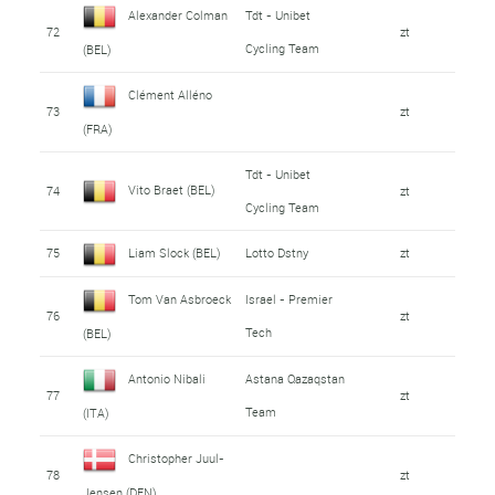
Alexander Colman
Tdt - Unibet
72
zt
Cycling Team
(BEL)
Clément Alléno
73
zt
(FRA)
Tdt - Unibet
Vito Braet (BEL)
74
zt
Cycling Team
75
Liam Slock (BEL)
Lotto Dstny
zt
Tom Van Asbroeck
Israel - Premier
76
zt
Tech
(BEL)
Antonio Nibali
Astana Qazaqstan
77
zt
Team
(ITA)
Christopher Juul-
78
zt
Jensen (DEN)