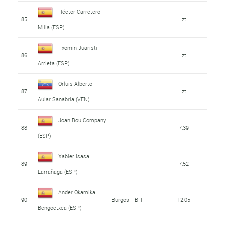
Héctor Carretero
85
zt
Milla (ESP)
Txomin Juaristi
86
zt
Arrieta (ESP)
Orluis Alberto
87
zt
Aular Sanabria (VEN)
Joan Bou Company
88
7:39
(ESP)
Xabier Isasa
89
7:52
Larrañaga (ESP)
Ander Okamika
90
Burgos - BH
12:05
Bengoetxea (ESP)