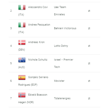
Alessandro Covi
Uae Team
2
zt
Emirates
(ITA)
Andrea Pasqualon
3
Bahrain Victorious
zt
(ITA)
Andreas Kron
4
Lotto Dstny
zt
(DEN)
Nichola Schultz
Israel - Premier
5
zt
Tech
(AUS)
Gonzalo Serrano
6
Movistar
zt
Rodriguez (ESP)
Edvald Boasson
7
Totalenergies
zt
Hagen (NOR)