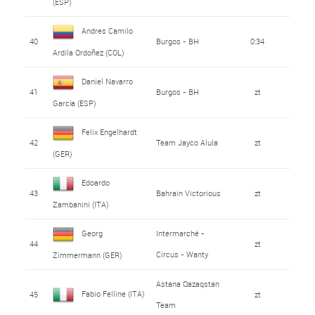
(ESP)
Andres Camilo
40
Burgos - BH
0:34
Ardila Ordoñez (COL)
Daniel Navarro
41
Burgos - BH
zt
García (ESP)
Felix Engelhardt
42
Team Jayco Alula
zt
(GER)
Edoardo
43
Bahrain Victorious
zt
Zambanini (ITA)
Georg
Intermarché -
44
zt
Circus - Wanty
Zimmermann (GER)
Astana Qazaqstan
Fabio Felline (ITA)
45
zt
Team