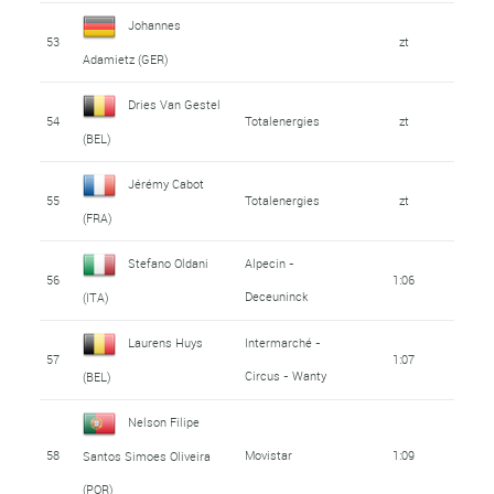
Johannes
53
zt
Adamietz (GER)
Dries Van Gestel
54
Totalenergies
zt
(BEL)
Jérémy Cabot
55
Totalenergies
zt
(FRA)
Stefano Oldani
Alpecin -
56
1:06
Deceuninck
(ITA)
Laurens Huys
Intermarché -
57
1:07
Circus - Wanty
(BEL)
Nelson Filipe
58
Movistar
1:09
Santos Simoes Oliveira
(POR)