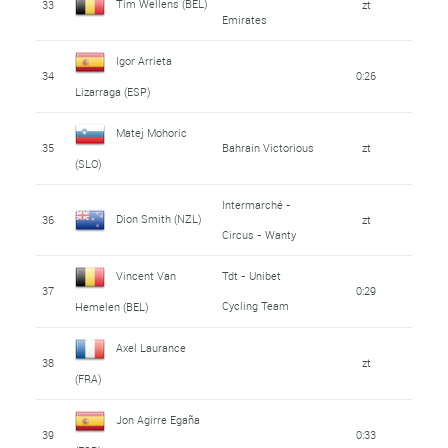
Tim Wellens (BEL)
33
zt
Emirates
Igor Arrieta
34
0:26
Lizarraga (ESP)
Matej Mohoric
35
Bahrain Victorious
zt
(SLO)
Intermarché -
Dion Smith (NZL)
36
zt
Circus - Wanty
Vincent Van
Tdt - Unibet
37
0:29
Cycling Team
Hemelen (BEL)
Axel Laurance
38
zt
(FRA)
Jon Agirre Egaña
39
0:33