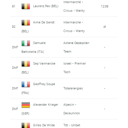
Intermarché -
Laurenz Rex (BEL)
91
12:09
Circus - Wanty
Aimé De Gendt
Intermarché -
92
zt
Circus - Wanty
(BEL)
Samuele
Astana Qazaqstan
DNF
-
Team
Battistella (ITA)
Sep Vanmarcke
Israel - Premier
DNF
-
Tech
(BEL)
Geoffrey Soupe
DNF
Totalenergies
-
(FRA)
Alexander Krieger
Alpecin -
DNF
-
Deceuninck
(GER)
Gilles De Wilde
Tdt - Unibet