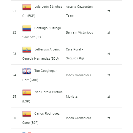
Luis León Sánchez
Astana Qazaqstan
21
zt
Team
Gil (ESP)
Santiago Buitrago
22
Bahrain Victorious
zt
Sanchez (COL)
Jefferson Albeiro
Caja Rural -
23
zt
Seguros Rga
Cepeda Hernandez (ECU)
Tao Geoghegan-
24
Ineos Grenadiers
zt
Hart (GBR)
Ivan Garcia Cortina
25
Movistar
zt
(ESP)
Carlos Rodriguez
26
Ineos Grenadiers
zt
Cano (ESP)