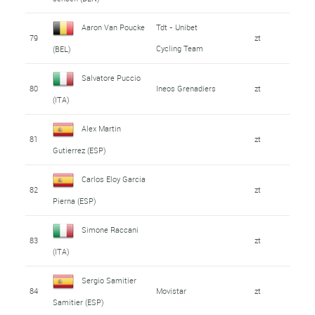
Aaron Van Poucke
Tdt - Unibet
79
zt
Cycling Team
(BEL)
Salvatore Puccio
80
Ineos Grenadiers
zt
(ITA)
Alex Martin
81
zt
Gutierrez (ESP)
Carlos Eloy Garcia
82
zt
Pierna (ESP)
Simone Raccani
83
zt
(ITA)
Sergio Samitier
84
Movistar
zt
Samitier (ESP)