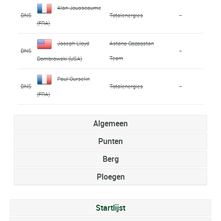
Alan Jousseaume
DNS
Totalenergies
-
(FRA)
Joseph Lloyd
Astana Qazaqstan
DNS
-
Team
Dombrowski (USA)
Paul Ourselin
DNS
Totalenergies
-
(FRA)
Algemeen
Punten
Berg
Ploegen
Startlijst