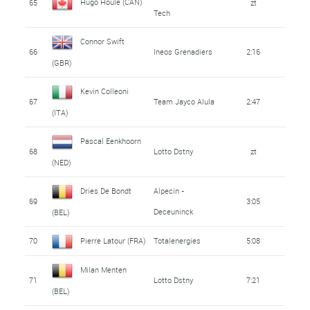
Hugo Houle (CAN)
65
zt
Tech
Connor Swift
66
Ineos Grenadiers
2:16
(GBR)
Kevin Colleoni
67
Team Jayco Alula
2:47
(ITA)
Pascal Eenkhoorn
68
Lotto Dstny
zt
(NED)
Dries De Bondt
Alpecin -
69
3:05
Deceuninck
(BEL)
70
Pierre Latour (FRA)
Totalenergies
5:08
Milan Menten
71
Lotto Dstny
7:21
(BEL)