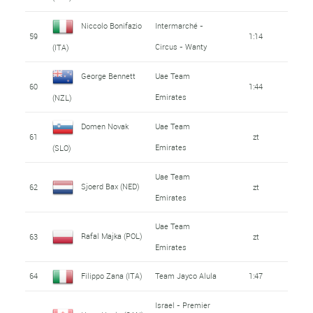
Niccolo Bonifazio
Intermarché -
59
1:14
Circus - Wanty
(ITA)
George Bennett
Uae Team
60
1:44
Emirates
(NZL)
Domen Novak
Uae Team
61
zt
Emirates
(SLO)
Uae Team
Sjoerd Bax (NED)
62
zt
Emirates
Uae Team
Rafal Majka (POL)
63
zt
Emirates
64
Filippo Zana (ITA)
Team Jayco Alula
1:47
Israel - Premier