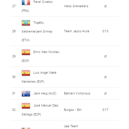
Pavel Sivakov
27
Ineos Grenadiers
zt
(FRA)
Tsgabu
28
Team Jayco Alula
0:13
Gebremaryam Grmay
(ETH)
Enric Mas Nicolau
29
zt
(ESP)
Luis Angel Maté
30
zt
Mardones (ESP)
31
Jack Haig (AUS)
Bahrain Victorious
zt
José Manuel Díaz
32
Burgos - BH
0:17
Gallego (ESP)
Uae Team