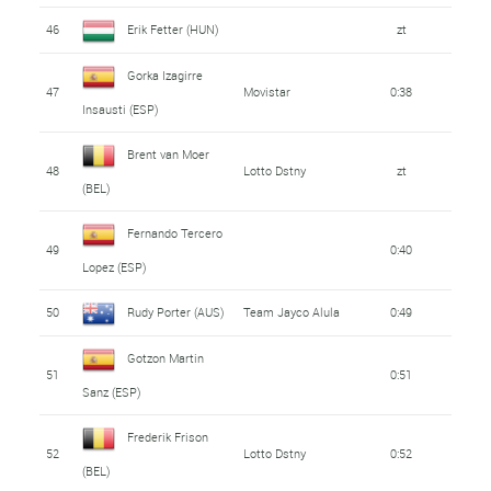
46
Erik Fetter (HUN)
zt
Gorka Izagirre
47
Movistar
0:38
Insausti (ESP)
Brent van Moer
48
Lotto Dstny
zt
(BEL)
Fernando Tercero
49
0:40
Lopez (ESP)
50
Rudy Porter (AUS)
Team Jayco Alula
0:49
Gotzon Martin
51
0:51
Sanz (ESP)
Frederik Frison
52
Lotto Dstny
0:52
(BEL)