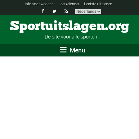
Info voor wedden
Jaarkalender
Laatste uitslagen



Sportuitslagen.org
De site voor alle sporten
Menu