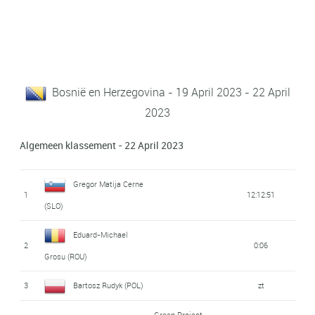
Bosnië en Herzegovina - 19 April 2023 - 22 April
2023
Algemeen klassement - 22 April 2023
Gregor Matija Cerne
1
12:12:51
(SLO)
Eduard-Michael
2
0:06
Grosu (ROU)
3
Bartosz Rudyk (POL)
zt
Green Project-