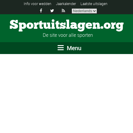
Info voor wedden
Jaarkalender
Laatste uitslagen



Sportuitslagen.org
De site voor alle sporten
Menu