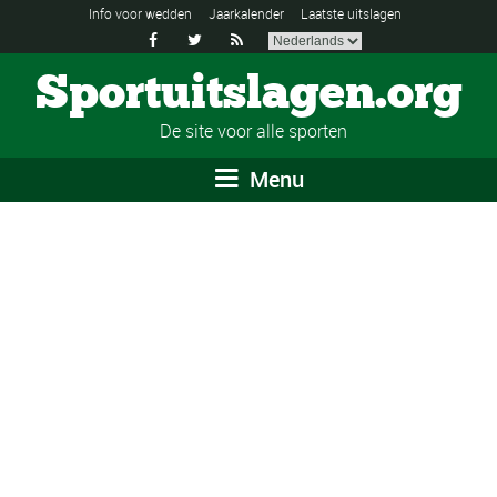
Info voor wedden
Jaarkalender
Laatste uitslagen



Sportuitslagen.org
De site voor alle sporten
Menu