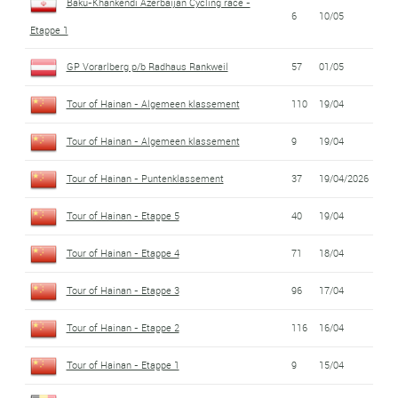
Baku-Khankendi Azerbaijan Cycling race -
6
10/05
Etappe 1
GP Vorarlberg p/b Radhaus Rankweil
57
01/05
Tour of Hainan - Algemeen klassement
110
19/04
Tour of Hainan - Algemeen klassement
9
19/04
Tour of Hainan - Puntenklassement
37
19/04/2026
Tour of Hainan - Etappe 5
40
19/04
Tour of Hainan - Etappe 4
71
18/04
Tour of Hainan - Etappe 3
96
17/04
Tour of Hainan - Etappe 2
116
16/04
Tour of Hainan - Etappe 1
9
15/04