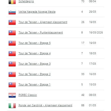
Scheldeprijs
70
08/04
Velika Nagrada Novega Mesta
4
29/03
Tour de Taiwan - Algemeen klassement
26
19/03
Tour de Taiwan - Puntenklassement
8
19/03/2026
Tour de Taiwan - Etappe 5
17
19/03
Tour de Taiwan - Etappe 4
7
18/03
Tour de Taiwan - Etappe 3
7
17/03
Tour de Taiwan - Etappe 2
33
16/03
Tour de Taiwan - Etappe 1
5
15/03
POREC Classic
49
08/03
Ronde van Sardinië - Algemeen klassement
88
01/03