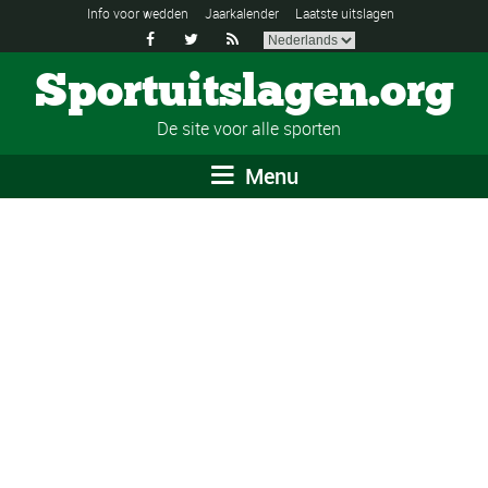
Info voor wedden
Jaarkalender
Laatste uitslagen



Sportuitslagen.org
De site voor alle sporten
Menu