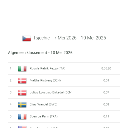
Tsjechië - 7 Mei 2026 - 10 Mei 2026
Algemeen klassement - 10 Mei 2026
1
Rosola Patrik Pezzo (ITA)
8:55:20
2
Malthe Risbjerg (DEN)
0:01
3
Julius Løvstrup Birkedal (DEN)
0:07
4
Elias Wandel (SWE)
0:09
5
Soen Le Pann (FRA)
0:11