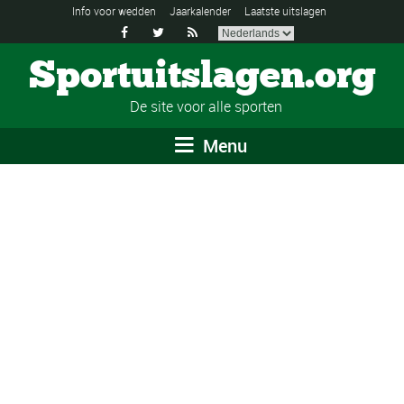
Info voor wedden
Jaarkalender
Laatste uitslagen



Sportuitslagen.org
De site voor alle sporten
Menu