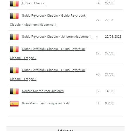
E3 Saxo Classic
14
27/03
Guido Reybrouck Classic - Guido Reybrouck
27
22/03
Classic - Algemeen klassement
Guido Reybrouck Classic - Jongerenklassement
4
22/03/2026
Guido Reybrouck Classic - Guido Reybrouck
22
22/03
Classic - Etappe 2
Guido Reybrouck Classic - Guido Reybrouck
43
21/03
Classic - Etappe 1
Nokere Koerse voor Juniores
12
14/03
Gran Premi Les Franqueses KH7
11
08/03