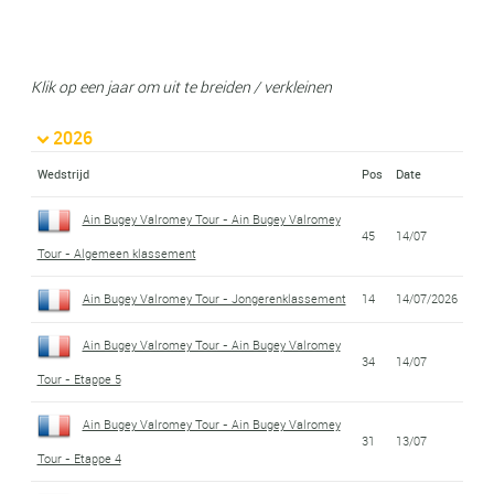
Klik op een jaar om uit te breiden / verkleinen
2026
Wedstrijd
Pos
Date
Ain Bugey Valromey Tour - Ain Bugey Valromey
45
14/07
Tour - Algemeen klassement
Ain Bugey Valromey Tour - Jongerenklassement
14
14/07/2026
Ain Bugey Valromey Tour - Ain Bugey Valromey
34
14/07
Tour - Etappe 5
Ain Bugey Valromey Tour - Ain Bugey Valromey
31
13/07
Tour - Etappe 4