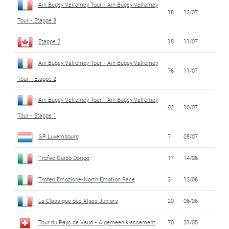
Ain Bugey Valromey Tour - Ain Bugey Valromey
18
12/07
Tour - Etappe 3
Etappe 2
18
11/07
Ain Bugey Valromey Tour - Ain Bugey Valromey
76
11/07
Tour - Etappe 2
Ain Bugey Valromey Tour - Ain Bugey Valromey
92
10/07
Tour - Etappe 1
GP Luxembourg
7
05/07
Trofeo Guido Dorigo
17
14/06
Trofeo Emozione-North Emotion Race
3
13/06
La Classique des Alpes Juniors
20
06/06
Tour du Pays de Vaud - Algemeen klassement
70
31/05