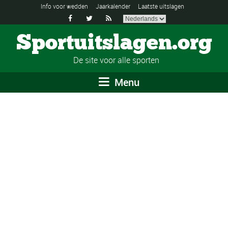
Info voor wedden
Jaarkalender
Laatste uitslagen



Sportuitslagen.org
De site voor alle sporten
Menu