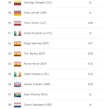
58
Santiago Delgado (COL)
zt
59
Mika Lohmar (GER)
zt
60
Toms Strelis (LAT)
4:08
61
Scala Riccardo La (ITA)
zt
62
Diego Martinez (ESP)
4:37
63
Toni Bordoy (ESP)
5:05
64
Ferran Ferrer (ESP)
5:10
65
Caleb Mcgreevy (IRL)
5:26
66
Xander Graham (GBR)
5:28
67
Dean Woolley (RSA)
zt
68
Sjoerd Spanjaard (NED)
zt