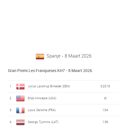
Spanje - 8 Maart 2026
Gran Premi Les Franqueses KH7 - 8 Maart 2026
1
Julius Løvstrup Birkedal (DEN)
3:23:16
2
Enzo Hincapie (USA)
zt
3
Louis Derome (FRA)
1:04
4
Georgs Tjumins (LAT)
1:36