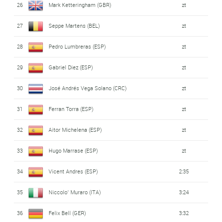
26
Mark Ketteringham (GBR)
zt
27
Seppe Martens (BEL)
zt
28
Pedro Lumbreras (ESP)
zt
29
Gabriel Diez (ESP)
zt
30
José Andrés Vega Solano (CRC)
zt
31
Ferran Torra (ESP)
zt
32
Aitor Michelena (ESP)
zt
33
Hugo Marrase (ESP)
zt
34
Vicent Andres (ESP)
2:35
35
Niccolo’ Muraro (ITA)
3:24
36
Felix Bell (GER)
3:32