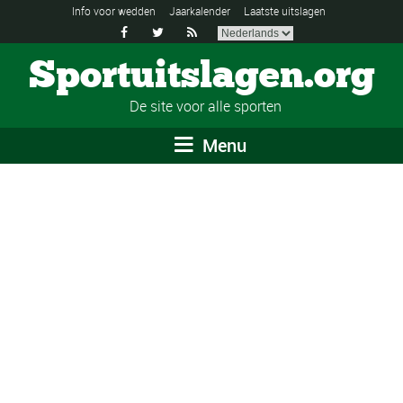
Info voor wedden
Jaarkalender
Laatste uitslagen



Sportuitslagen.org
De site voor alle sporten
Menu