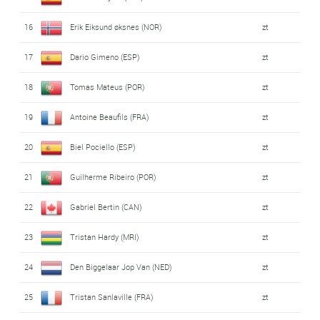
16
Erik Eiksund øksnes (NOR)
zt
17
Dario Gimeno (ESP)
zt
18
Tomas Mateus (POR)
zt
19
Antoine Beaufils (FRA)
zt
20
Biel Pociello (ESP)
zt
21
Guilherme Ribeiro (POR)
zt
22
Gabriel Bertin (CAN)
zt
23
Tristan Hardy (MRI)
zt
24
Den Biggelaar Jop Van (NED)
zt
25
Tristan Sanlaville (FRA)
zt