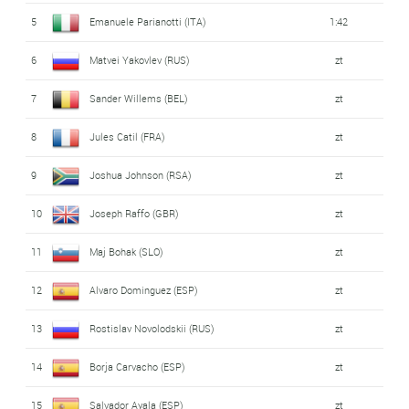
5
Emanuele Parianotti (ITA)
1:42
6
Matvei Yakovlev (RUS)
zt
7
Sander Willems (BEL)
zt
8
Jules Catil (FRA)
zt
9
Joshua Johnson (RSA)
zt
10
Joseph Raffo (GBR)
zt
11
Maj Bohak (SLO)
zt
12
Alvaro Dominguez (ESP)
zt
13
Rostislav Novolodskii (RUS)
zt
14
Borja Carvacho (ESP)
zt
15
Salvador Ayala (ESP)
zt