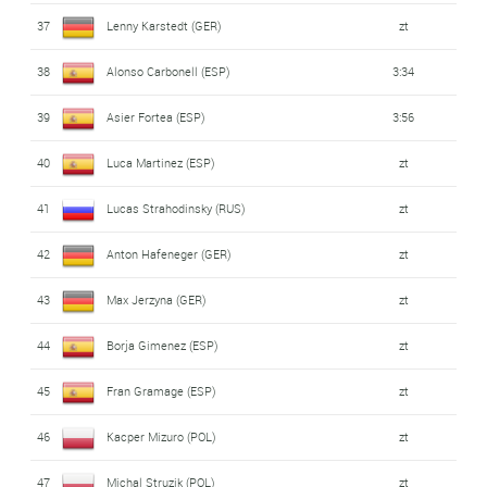
37
Lenny Karstedt (GER)
zt
38
Alonso Carbonell (ESP)
3:34
39
Asier Fortea (ESP)
3:56
40
Luca Martinez (ESP)
zt
41
Lucas Strahodinsky (RUS)
zt
42
Anton Hafeneger (GER)
zt
43
Max Jerzyna (GER)
zt
44
Borja Gimenez (ESP)
zt
45
Fran Gramage (ESP)
zt
46
Kacper Mizuro (POL)
zt
47
Michal Struzik (POL)
zt