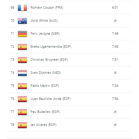
69
Romain Couzon (FRA)
6:01
70
Jordi White (AUS)
zt
71
Felix Jerzyna (GER)
7:48
72
Eneko Ugartemendia (ESP)
7:49
73
Christian Bruyneel (ESP)
7:51
74
Sven Dijkman (NED)
zt
75
Pablo Martin (ESP)
7:54
76
Juan Bautista Jorda (ESP)
7:56
77
Pau Budalles (ESP)
zt
78
Ian Alvarez (ESP)
zt