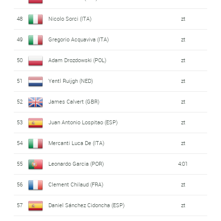
48
Nicolo Sorci (ITA)
zt
49
Gregorio Acquaviva (ITA)
zt
50
Adam Drozdowski (POL)
zt
51
Yentl Ruijgh (NED)
zt
52
James Calvert (GBR)
zt
53
Juan Antonio Lospitao (ESP)
zt
54
Mercanti Luca De (ITA)
zt
55
Leonardo Garcia (POR)
4:01
56
Clement Chilaud (FRA)
zt
57
Daniel Sánchez Cidoncha (ESP)
zt