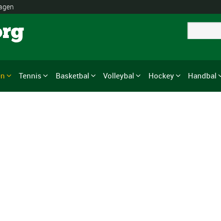
lagen
org
en
Tennis
Basketbal
Volleybal
Hockey
Handbal