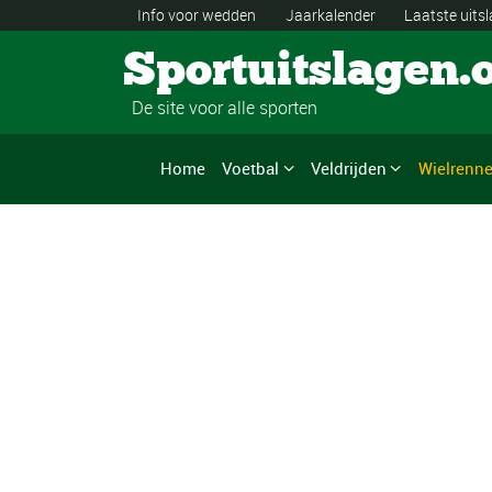
Info voor wedden
Jaarkalender
Laatste uits
Sportuitslagen.
De site voor alle sporten
Home
Voetbal
Veldrijden
Wielrenn