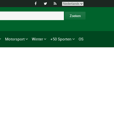



Motorsport
Winter
+50 Sporten
OS