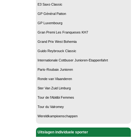
E3 Saxo Classic
GP Général Patton
GP Luxembourg
Gran Premi Les Franqueses KH7
Grand Prix West Bohemia
Guido Reybrouck Classic
Internationale Cottbuser Junioren-Etappenfahrt
Paris-Roubaix Junioren
Ronde van Vlaanderen
Ster Van Zuid Limburg
Tour de l'Abitibi Femmes
Tour du Valromey
Wereldkampioenschappen
Uitslagen individuele sporter