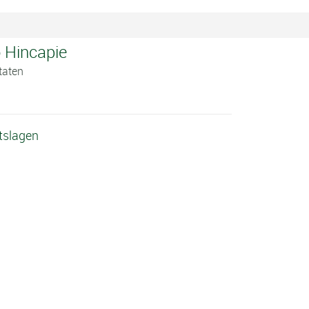
 Hincapie
taten
tslagen