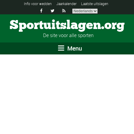
Info voor wedden
Jaarkalender
Laatste uitslagen



Sportuitslagen.org
De site voor alle sporten
Menu