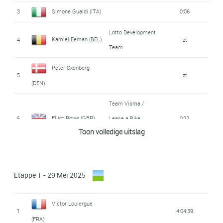
3
Simone Gualdi (ITA)
0:06
Lotto Development
Kamiel Eeman (BEL)
4
zt
Team
Peter Øxenberg
5
zt
(DEN)
Team Visma /
Elliot Rowe (GBR)
6
Lease a Bike
0:11
Toon volledige uitslag
Development
7
Daniel Lima (POR)
0:12
Etappe 1 - 29 Mei 2025
Mateusz
8
zt
Gajdulewicz (POL)
Victor Loulergue
Arno Wallenborn
1
4:04:39
9
zt
(FRA)