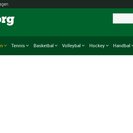
lagen
org
en
Tennis
Basketbal
Volleybal
Hockey
Handbal