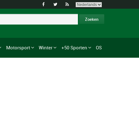



Motorsport
Winter
+50 Sporten
OS