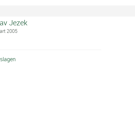
lav Jezek
art 2005
tslagen