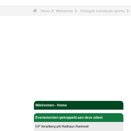
Home
Wielrennen
Uitslagen individuele sporter
Wielrennen - Home
Evenementen gekoppeld aan deze atleet
GP Vorarlberg p/b Radhaus Rankweil