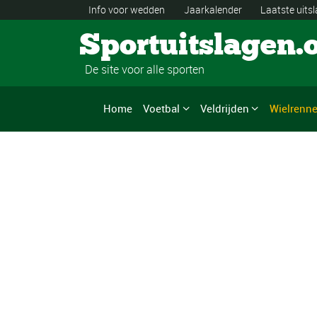
Info voor wedden
Jaarkalender
Laatste uits
Sportuitslagen.
De site voor alle sporten
Home
Voetbal
Veldrijden
Wielrenn