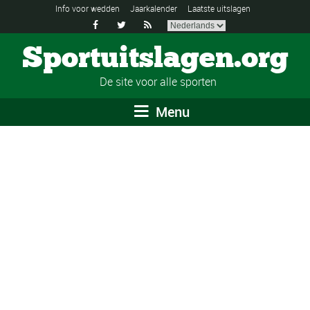
Info voor wedden
Jaarkalender
Laatste uitslagen



Sportuitslagen.org
De site voor alle sporten
Menu