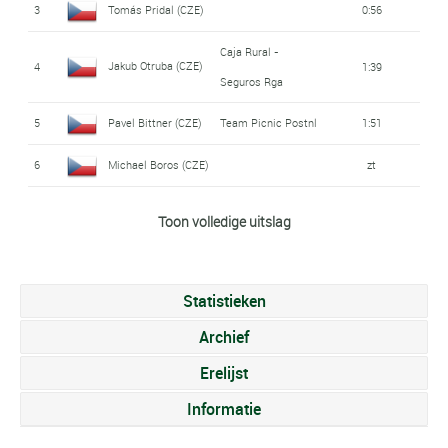
3
Tomás Pridal (CZE)
0:56
Caja Rural -
Jakub Otruba (CZE)
4
1:39
Seguros Rga
5
Pavel Bittner (CZE)
Team Picnic Postnl
1:51
6
Michael Boros (CZE)
zt
Adam Toupalík
Unibet Tietema
Toon volledige uitslag
7
1:54
Rockets
(CZE)
Dominik Neuman
8
2:39
Statistieken
(CZE)
Archief
Simon Vanicek
9
zt
Erelijst
(CZE)
Informatie
Jakub Toupalík
10
6:02