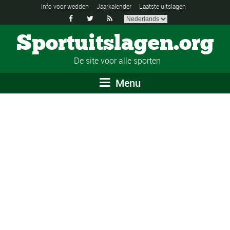
Info voor wedden
Jaarkalender
Laatste uitslagen



Sportuitslagen.org
De site voor alle sporten
Menu