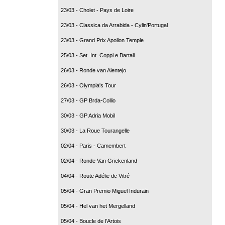
23/03 - Cholet - Pays de Loire
23/03 - Classica da Arrabida - Cylin'Portugal
23/03 - Grand Prix Apollon Temple
25/03 - Set. Int. Coppi e Bartali
26/03 - Ronde van Alentejo
26/03 - Olympia's Tour
27/03 - GP Brda-Collio
30/03 - GP Adria Mobil
30/03 - La Roue Tourangelle
02/04 - Paris - Camembert
02/04 - Ronde Van Griekenland
04/04 - Route Adélie de Vitré
05/04 - Gran Premio Miguel Indurain
05/04 - Hel van het Mergelland
05/04 - Boucle de l'Artois