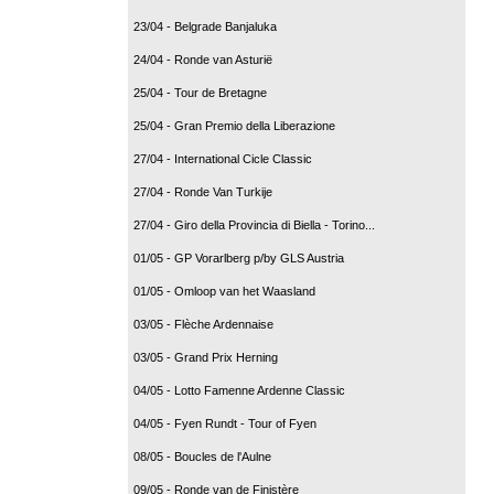
23/04 - Belgrade Banjaluka
24/04 - Ronde van Asturië
25/04 - Tour de Bretagne
25/04 - Gran Premio della Liberazione
27/04 - International Cicle Classic
27/04 - Ronde Van Turkije
27/04 - Giro della Provincia di Biella - Torino...
01/05 - GP Vorarlberg p/by GLS Austria
01/05 - Omloop van het Waasland
03/05 - Flèche Ardennaise
03/05 - Grand Prix Herning
04/05 - Lotto Famenne Ardenne Classic
04/05 - Fyen Rundt - Tour of Fyen
08/05 - Boucles de l'Aulne
09/05 - Ronde van de Finistère