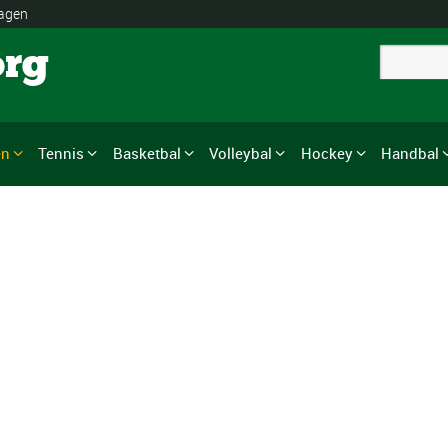
lagen
org
en
Tennis
Basketbal
Volleybal
Hockey
Handbal