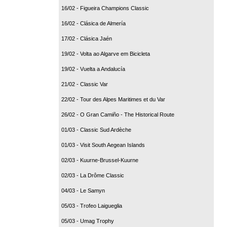
16/02 - Figueira Champions Classic
16/02 - Clásica de Almería
17/02 - Clásica Jaén
19/02 - Volta ao Algarve em Bicicleta
19/02 - Vuelta a Andalucía
21/02 - Classic Var
22/02 - Tour des Alpes Maritimes et du Var
26/02 - O Gran Camiño - The Historical Route
01/03 - Classic Sud Ardèche
01/03 - Visit South Aegean Islands
02/03 - Kuurne-Brussel-Kuurne
02/03 - La Drôme Classic
04/03 - Le Samyn
05/03 - Trofeo Laigueglia
05/03 - Umag Trophy