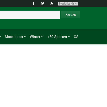



Motorsport
Winter
+50 Sporten
OS