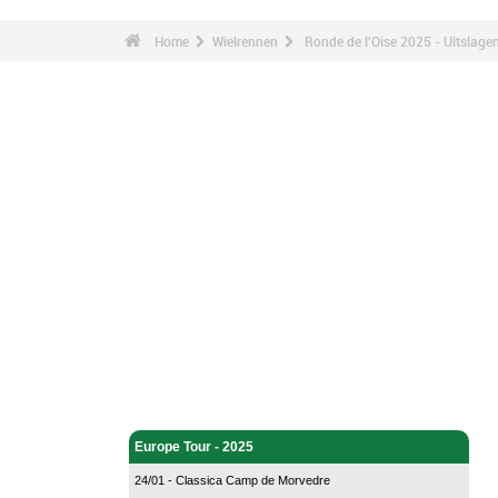
Home
Wielrennen
Ronde de l'Oise 2025 - Uitslage
Wielrennen - Home
Europe Tour - 2025
24/01 - Classica Camp de Morvedre