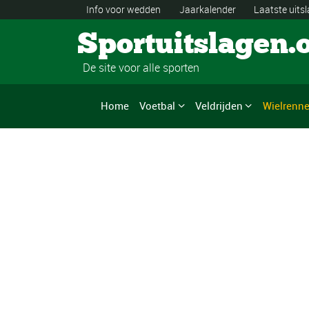
Info voor wedden
Jaarkalender
Laatste uits
Sportuitslagen.
De site voor alle sporten
Home
Voetbal
Veldrijden
Wielrenn