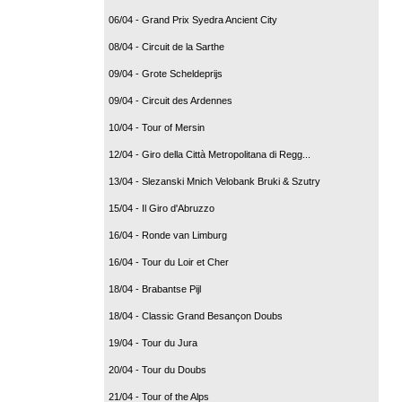
06/04 - Grand Prix Syedra Ancient City
08/04 - Circuit de la Sarthe
09/04 - Grote Scheldeprijs
09/04 - Circuit des Ardennes
10/04 - Tour of Mersin
12/04 - Giro della Città Metropolitana di Regg...
13/04 - Slezanski Mnich Velobank Bruki & Szutry
15/04 - Il Giro d'Abruzzo
16/04 - Ronde van Limburg
16/04 - Tour du Loir et Cher
18/04 - Brabantse Pijl
18/04 - Classic Grand Besançon Doubs
19/04 - Tour du Jura
20/04 - Tour du Doubs
21/04 - Tour of the Alps