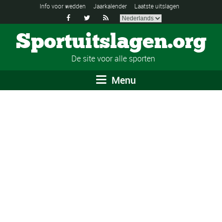
Info voor wedden
Jaarkalender
Laatste uitslagen



Sportuitslagen.org
De site voor alle sporten
Menu