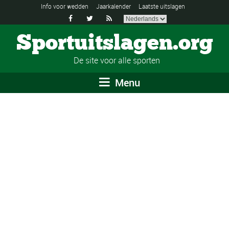
Info voor wedden
Jaarkalender
Laatste uitslagen



Sportuitslagen.org
De site voor alle sporten
Menu