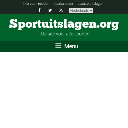
Info voor wedden
Jaarkalender
Laatste uitslagen



Sportuitslagen.org
De site voor alle sporten
Menu