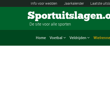
Info voor wedden
Jaarkalender
Laatste uits
Sportuitslagen.
De site voor alle sporten
Home
Voetbal
Veldrijden
Wielrenn