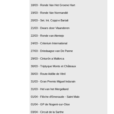
18/03 - Ronde Van Het Groene Hart
19/03 - Ronde Van Normandië
20/03 - Set. Int. Coppi e Bartali
21/03 - Dwars door Vlaanderen
22/03 - Ronde van Alentejo
24/03 - Criterium International
27/03 - Driedaagse van De Panne
29/03 - Cinturón a Mallorca
30/03 - Triptyque Monts et Châteaux
30/03 - Route Adélie de Vitré
31/03 - Gran Premio Miguel Indurain
31/03 - Hel van het Mergelland
01/04 - Flèche d'Emeraude - Saint Malo
01/04 - GP de Nogent-sur-Oise
03/04 - Circuit de la Sarthe