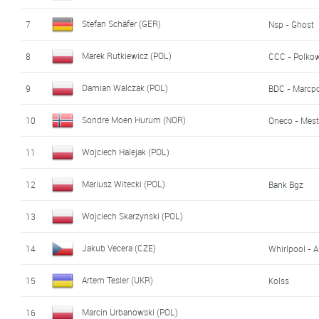
Stefan Schäfer (GER)
7
Nsp - Ghost
Marek Rutkiewicz (POL)
8
CCC - Polko
Damian Walczak (POL)
9
BDC - Marcp
Sondre Moen Hurum (NOR)
10
Oneco - Mes
Wojciech Halejak (POL)
11
Mariusz Witecki (POL)
12
Bank Bgz
Wojciech Skarzynski (POL)
13
Jakub Vecera (CZE)
14
Whirlpool - 
Artem Tesler (UKR)
15
Kolss
Marcin Urbanowski (POL)
16