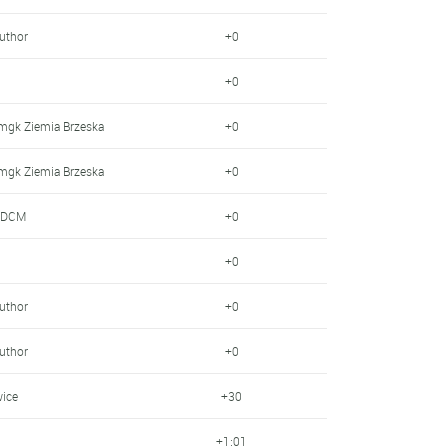
Author
+0
+0
mgk Ziemia Brzeska
+0
mgk Ziemia Brzeska
+0
- DCM
+0
+0
Author
+0
Author
+0
wice
+30
+1:01