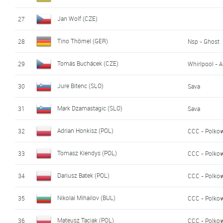
Jan Wolf (CZE)
27
Tino Thömel (GER)
28
Nsp - Ghost
Tomás Buchácek (CZE)
29
Whirlpool - 
Jure Bitenc (SLO)
30
Sava
Mark Dzamastagic (SLO)
31
Sava
Adrian Honkisz (POL)
32
CCC - Polko
Tomasz Kiendys (POL)
33
CCC - Polko
Dariusz Batek (POL)
34
CCC - Polko
Nikolai Mihailov (BUL)
35
CCC - Polko
Mateusz Taciak (POL)
36
CCC - Polko