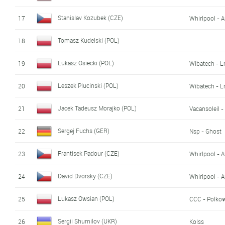
Stanislav Kozubek (CZE)
17
Whirlpool - 
Tomasz Kudelski (POL)
18
Lukasz Osiecki (POL)
19
Wibatech - L
Leszek Plucinski (POL)
20
Wibatech - L
Jacek Tadeusz Morajko (POL)
21
Vacansoleil 
Sergej Fuchs (GER)
22
Nsp - Ghost
Frantisek Padour (CZE)
23
Whirlpool - 
David Dvorsky (CZE)
24
Whirlpool - 
Lukasz Owsian (POL)
25
CCC - Polko
Sergii Shumilov (UKR)
26
Kolss