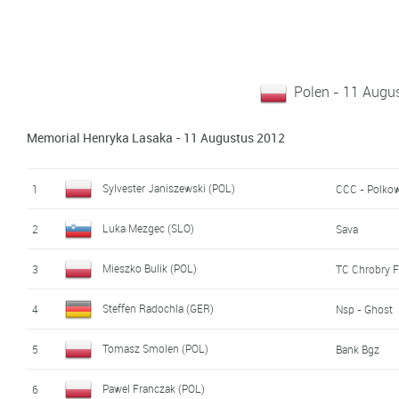
Polen - 11 Augu
Memorial Henryka Lasaka - 11 Augustus 2012
Sylvester Janiszewski (POL)
1
CCC - Polko
Luka Mezgec (SLO)
2
Sava
Mieszko Bulik (POL)
3
TC Chrobry F
Steffen Radochla (GER)
4
Nsp - Ghost
Tomasz Smolen (POL)
5
Bank Bgz
Pawel Franczak (POL)
6