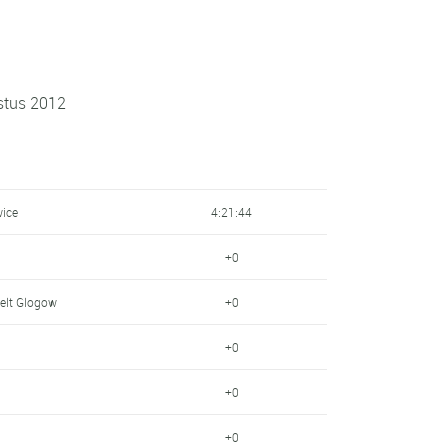
stus 2012
wice
4:21:44
+0
elt Glogow
+0
+0
+0
+0