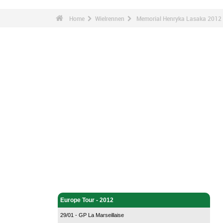
Home
Wielrennen
Memorial Henryka Lasaka 2012 
Wielrennen - Home
Europe Tour - 2012
29/01 - GP La Marseillaise