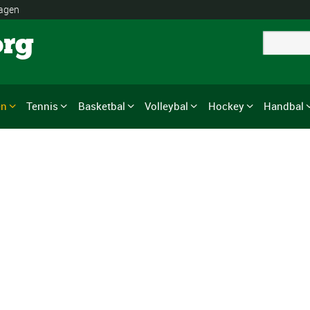
lagen
org
en
Tennis
Basketbal
Volleybal
Hockey
Handbal