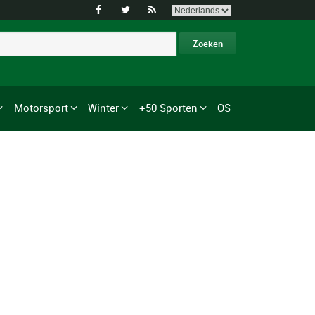



Motorsport
Winter
+50 Sporten
OS