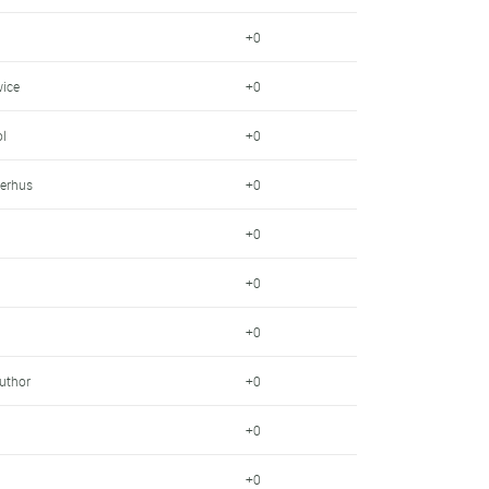
+0
wice
+0
ol
+0
terhus
+0
+0
+0
+0
Author
+0
+0
+0