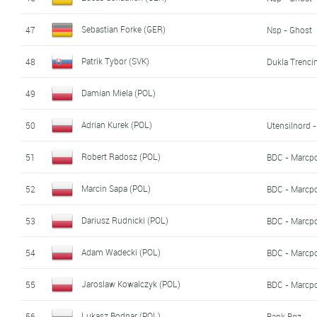
Sebastian Forke (GER)
47
Nsp - Ghost
Patrik Tybor (SVK)
48
Dukla Trencin
Damian Miela (POL)
49
Adrian Kurek (POL)
50
Utensilnord 
Robert Radosz (POL)
51
BDC - Marcp
Marcin Sapa (POL)
52
BDC - Marcp
Dariusz Rudnicki (POL)
53
BDC - Marcp
Adam Wadecki (POL)
54
BDC - Marcp
Jaroslaw Kowalczyk (POL)
55
BDC - Marcp
Lukasz Bodnar (POL)
56
Bank Bgz