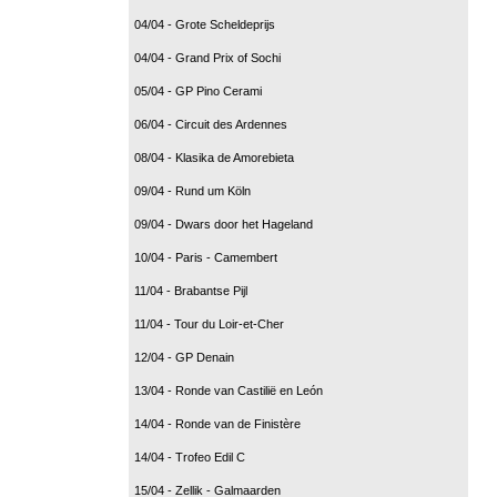
04/04 - Grote Scheldeprijs
04/04 - Grand Prix of Sochi
05/04 - GP Pino Cerami
06/04 - Circuit des Ardennes
08/04 - Klasika de Amorebieta
09/04 - Rund um Köln
09/04 - Dwars door het Hageland
10/04 - Paris - Camembert
11/04 - Brabantse Pijl
11/04 - Tour du Loir-et-Cher
12/04 - GP Denain
13/04 - Ronde van Castilië en León
14/04 - Ronde van de Finistère
14/04 - Trofeo Edil C
15/04 - Zellik - Galmaarden