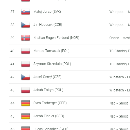
Matej Jurco (SVK)
37
Whirlpool - 
Jiri Hudecek (CZE)
38
Whirlpool - 
Kristian Engen Forbord (NOR)
39
Oneco - Mes
Konrad Tomasiak (POL)
40
TC Chrobry F
Szymon Strzedula (POL)
41
TC Chrobry F
Josef Cerný (CZE)
42
Wibatech - L
Jakub Foltyn (POL)
43
Wibatech - L
Sven Forberger (GER)
44
Nsp - Ghost
Jacob Fiedler (GER)
45
Nsp - Ghost
Lucas Schädlich (GER)
46
Nsp - Ghost