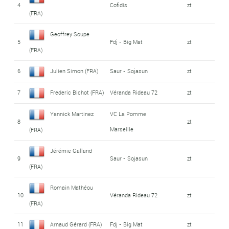
4
Cofidis
zt
(FRA)
Geoffrey Soupe
5
Fdj - Big Mat
zt
(FRA)
6
Julien Simon (FRA)
Saur - Sojasun
zt
7
Frederic Bichot (FRA)
Véranda Rideau 72
zt
Yannick Martinez
VC La Pomme
8
zt
Marseille
(FRA)
Jérémie Galland
9
Saur - Sojasun
zt
(FRA)
Romain Mathéou
10
Véranda Rideau 72
zt
(FRA)
11
Arnaud Gérard (FRA)
Fdj - Big Mat
zt