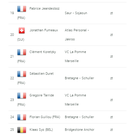
Fabrice Jeandesboz
19
Saur - Sojasun
zt
(FRA)
Jonathan Fumeaux
Atlas Personal -
20
zt
Jakroo
(SUI)
Clément Koretzky
VC La Pomme
21
zt
Marseille
(FRA)
Sébastien Duret
22
Bretagne - Schuller
zt
(FRA)
Gregoire Tarride
VC La Pomme
23
zt
Marseille
(FRA)
24
Florian Guillou (FRA)
Bretagne - Schuller
zt
25
Klaas Sys (BEL)
Bridgestone Anchor
zt