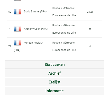
Roubaix Métropole
Boris Zimine (FRA)
69
08:21
Européenne de Lille
Roubaix Métropole
Anthony Colin (FRA)
70
zt
Européenne de Lille
Morgan Kneisky
Roubaix Métropole
71
zt
Européenne de Lille
(FRA)
Statistieken
Archief
Erelijst
Informatie