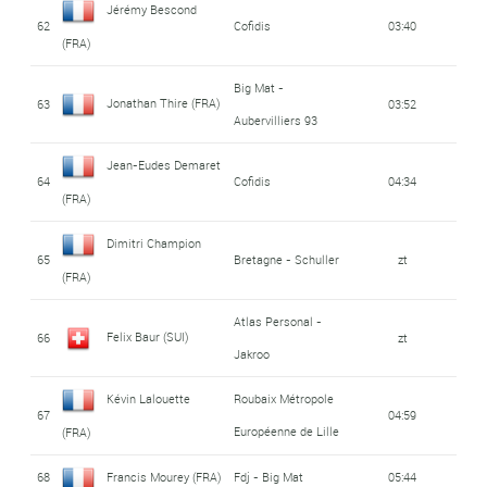
Jérémy Bescond
62
Cofidis
03:40
(FRA)
Big Mat -
Jonathan Thire (FRA)
63
03:52
Aubervilliers 93
Jean-Eudes Demaret
64
Cofidis
04:34
(FRA)
Dimitri Champion
65
Bretagne - Schuller
zt
(FRA)
Atlas Personal -
Felix Baur (SUI)
66
zt
Jakroo
Kévin Lalouette
Roubaix Métropole
67
04:59
Européenne de Lille
(FRA)
68
Francis Mourey (FRA)
Fdj - Big Mat
05:44