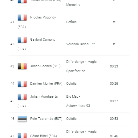
Marseille
Nicolas Vogondy
41
Cofidis
zt
(FRA)
Gaylord Cumont
42
Véranda Rideau 72
zt
(FRA)
Differdange - Magic
Johan Coenen (BEL)
43
00:23
Sportfoot.de
44
Damien Monier (FRA)
Cofidis
00:26
Johan Mombaerts
Big Mat -
45
00:37
Aubervilliers 93
(FRA)
46
Rein Taaramäe (EST)
Cofidis
00:53
Differdange - Magic
César Bihel (FRA)
47
01:46