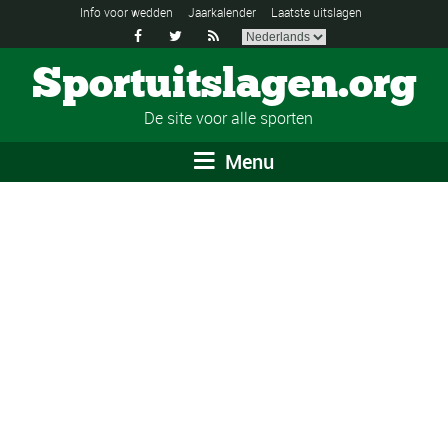
Info voor wedden
Jaarkalender
Laatste uitslagen



Sportuitslagen.org
De site voor alle sporten
Menu