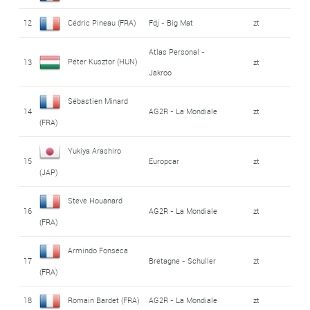
12
Cédric Pineau (FRA)
Fdj - Big Mat
zt
Atlas Personal -
Péter Kusztor (HUN)
13
zt
Jakroo
Sébastien Minard
14
AG2R - La Mondiale
zt
(FRA)
Yukiya Arashiro
15
Europcar
zt
(JAP)
Steve Houanard
16
AG2R - La Mondiale
zt
(FRA)
Armindo Fonseca
17
Bretagne - Schuller
zt
(FRA)
18
Romain Bardet (FRA)
AG2R - La Mondiale
zt