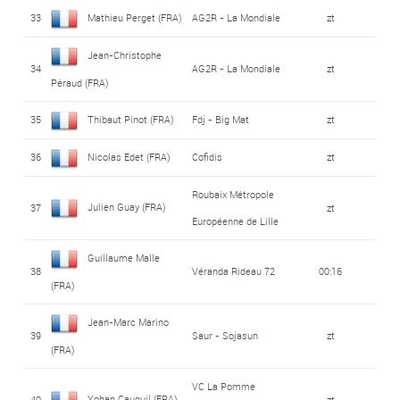
33
Mathieu Perget (FRA)
AG2R - La Mondiale
zt
Jean-Christophe
34
AG2R - La Mondiale
zt
Péraud (FRA)
35
Thibaut Pinot (FRA)
Fdj - Big Mat
zt
36
Nicolas Edet (FRA)
Cofidis
zt
Roubaix Métropole
Julien Guay (FRA)
37
zt
Européenne de Lille
Guillaume Malle
38
Véranda Rideau 72
00:16
(FRA)
Jean-Marc Marino
39
Saur - Sojasun
zt
(FRA)
VC La Pomme
Yohan Cauquil (FRA)
40
zt