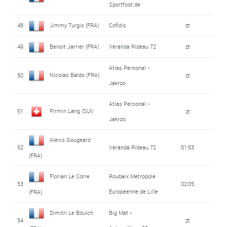
Sportfoot.de
48
Jimmy Turgis (FRA)
Cofidis
zt
49
Benoit Jarrier (FRA)
Véranda Rideau 72
zt
Atlas Personal -
Nicolas Baldo (FRA)
50
zt
Jakroo
Atlas Personal -
Pirmin Lang (SUI)
51
zt
Jakroo
Alexis Gougeard
52
Véranda Rideau 72
01:53
(FRA)
Florian Le Corre
Roubaix Métropole
53
02:05
Européenne de Lille
(FRA)
Dimitri Le Boulch
Big Mat -
54
zt