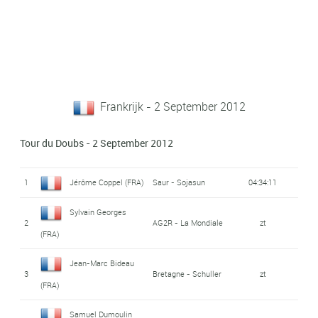
Frankrijk - 2 September 2012
Tour du Doubs - 2 September 2012
1
Jérôme Coppel (FRA)
Saur - Sojasun
04:34:11
Sylvain Georges
2
AG2R - La Mondiale
zt
(FRA)
Jean-Marc Bideau
3
Bretagne - Schuller
zt
(FRA)
Samuel Dumoulin