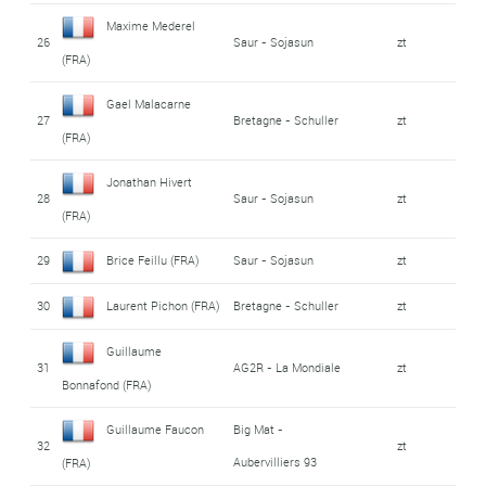
Maxime Mederel
26
Saur - Sojasun
zt
(FRA)
Gael Malacarne
27
Bretagne - Schuller
zt
(FRA)
Jonathan Hivert
28
Saur - Sojasun
zt
(FRA)
29
Brice Feillu (FRA)
Saur - Sojasun
zt
30
Laurent Pichon (FRA)
Bretagne - Schuller
zt
Guillaume
31
AG2R - La Mondiale
zt
Bonnafond (FRA)
Guillaume Faucon
Big Mat -
32
zt
Aubervilliers 93
(FRA)