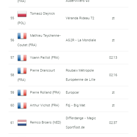
Aubervilliers 93
(FRA)
Tomasz Olejnick
55
Véranda Rideau 72
zt
(POL)
Mathieu Teychenne-
56
AG2R - La Mondiale
zt
Coutet (FRA)
57
Yoann Paillot (FRA)
02:13
Pierre Drancourt
Roubaix Métropole
58
02:16
Européenne de Lille
(FRA)
59
Pierre Rolland (FRA)
Europcar
zt
60
Arthur Vichot (FRA)
Fdj - Big Mat
zt
Differdange - Magic
Remco Broers (NED)
61
02:37
Sportfoot.de