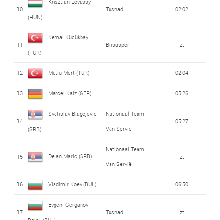
Krisztian Lovassy
10
Tusnad
02:02
(HUN)
Kemal Kücükbay
11
Brisaspor
zt
(TUR)
12
Mutlu Mert (TUR)
02:04
13
Marcel Kalz (GER)
05:26
Svetislav Blagojevic
Nationaal Team
14
05:27
Van Servië
(SRB)
Nationaal Team
Dejan Maric (SRB)
15
zt
Van Servië
16
Vladimir Koev (BUL)
06:50
Evgeni Gerganov
17
Tusnad
zt
Balev (BUL)