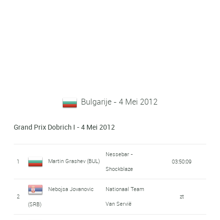
Bulgarije - 4 Mei 2012
Grand Prix Dobrich I - 4 Mei 2012
Nessebar -
Martin Grashev (BUL)
1
03:50:09
Shockblaze
Nebojsa Jovanovic
Nationaal Team
2
zt
Van Servië
(SRB)