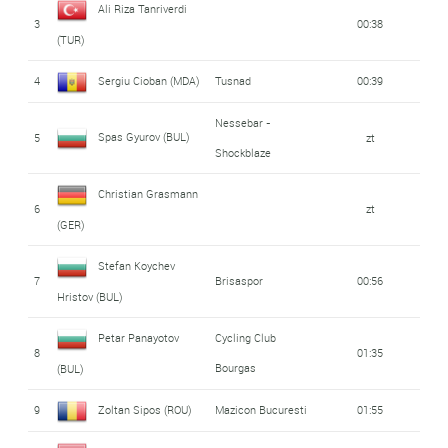
Ali Riza Tanriverdi
3
00:38
(TUR)
4
Sergiu Cioban (MDA)
Tusnad
00:39
Nessebar -
Spas Gyurov (BUL)
5
zt
Shockblaze
Christian Grasmann
6
zt
(GER)
Stefan Koychev
7
Brisaspor
00:56
Hristov (BUL)
Petar Panayotov
Cycling Club
8
01:35
Bourgas
(BUL)
9
Zoltan Sipos (ROU)
Mazicon Bucuresti
01:55