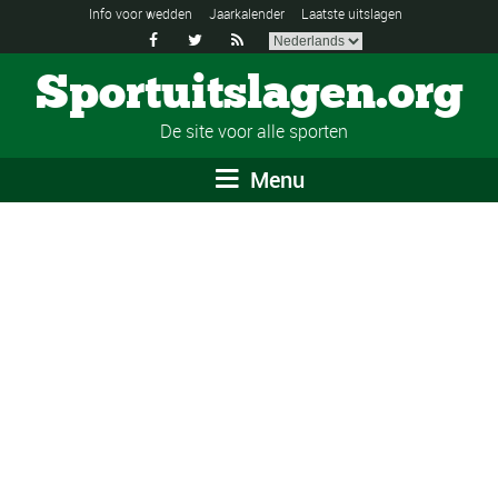
Info voor wedden
Jaarkalender
Laatste uitslagen



Sportuitslagen.org
De site voor alle sporten
Menu