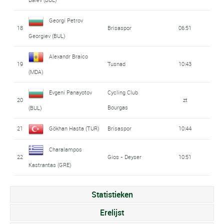
Georgi Petrov
18
Brisaspor
06:51
Georgiev (BUL)
Alexandr Braico
19
Tusnad
10:43
(MDA)
Evgeni Panayotov
Cycling Club
20
zt
Bourgas
(BUL)
21
Gökhan Hasta (TUR)
Brisaspor
10:44
Charalampos
22
Gios - Deyser
10:51
Kastrantas (GRE)
Statistieken
Erelijst