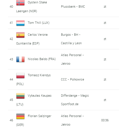
Oystein Stake
40
Plussbank - BMC
zt
Laengen (NOR)
41
Tom Thill (LUX)
zt
Carlos Verona
Burgos - BH -
42
zt
Castilla y Leon
Quintanilla (ESP)
Atlas Personal -
Nicolas Baldo (FRA)
43
zt
Jakroo
Tomasz Kiendys
44
CCC - Polkowice
zt
(POL)
Vytautas Kaupas
Differdange - Magic
45
zt
Sportfoot.de
(LTU)
Florian Salzinger
Atlas Personal -
46
00:36
Jakroo
(GER)