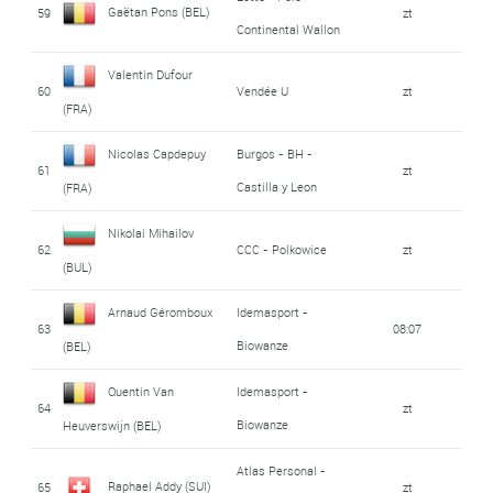
Gaëtan Pons (BEL)
59
zt
Continental Wallon
Valentin Dufour
60
Vendée U
zt
(FRA)
Nicolas Capdepuy
Burgos - BH -
61
zt
Castilla y Leon
(FRA)
Nikolai Mihailov
62
CCC - Polkowice
zt
(BUL)
Arnaud Géromboux
Idemasport -
63
08:07
Biowanze
(BEL)
Quentin Van
Idemasport -
64
zt
Biowanze
Heuverswijn (BEL)
Atlas Personal -
Raphael Addy (SUI)
65
zt