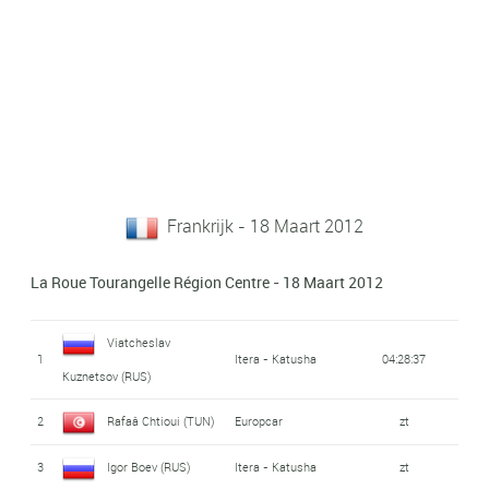
Frankrijk - 18 Maart 2012
La Roue Tourangelle Région Centre - 18 Maart 2012
Viatcheslav
1
Itera - Katusha
04:28:37
Kuznetsov (RUS)
2
Rafaâ Chtioui (TUN)
Europcar
zt
3
Igor Boev (RUS)
Itera - Katusha
zt