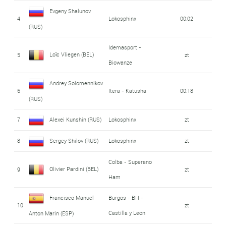
Evgeny Shalunov
4
Lokosphinx
00:02
(RUS)
Idemasport -
Loïc Vliegen (BEL)
5
zt
Biowanze
Andrey Solomennikov
6
Itera - Katusha
00:18
(RUS)
7
Alexei Kunshin (RUS)
Lokosphinx
zt
8
Sergey Shilov (RUS)
Lokosphinx
zt
Colba - Superano
Olivier Pardini (BEL)
9
zt
Ham
Francisco Manuel
Burgos - BH -
10
zt
Castilla y Leon
Anton Marin (ESP)