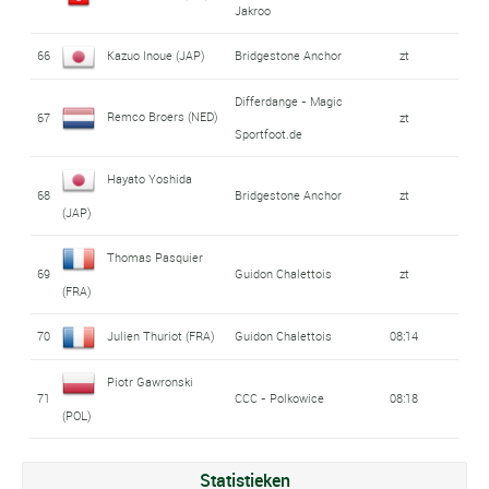
Jakroo
66
Kazuo Inoue (JAP)
Bridgestone Anchor
zt
Differdange - Magic
Remco Broers (NED)
67
zt
Sportfoot.de
Hayato Yoshida
68
Bridgestone Anchor
zt
(JAP)
Thomas Pasquier
69
Guidon Chalettois
zt
(FRA)
70
Julien Thuriot (FRA)
Guidon Chalettois
08:14
Piotr Gawronski
71
CCC - Polkowice
08:18
(POL)
Statistieken