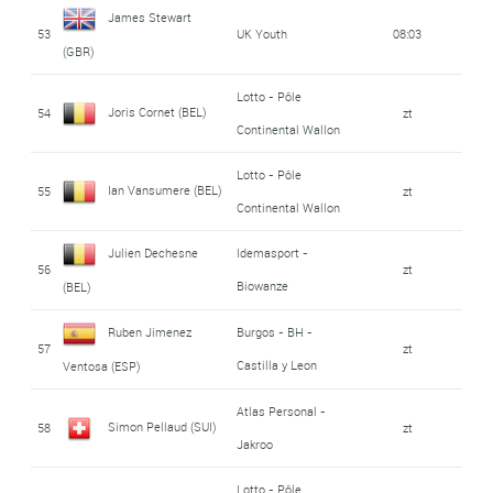
James Stewart
53
UK Youth
08:03
(GBR)
Lotto - Pôle
Joris Cornet (BEL)
54
zt
Continental Wallon
Lotto - Pôle
Ian Vansumere (BEL)
55
zt
Continental Wallon
Julien Dechesne
Idemasport -
56
zt
Biowanze
(BEL)
Ruben Jimenez
Burgos - BH -
57
zt
Castilla y Leon
Ventosa (ESP)
Atlas Personal -
Simon Pellaud (SUI)
58
zt
Jakroo
Lotto - Pôle