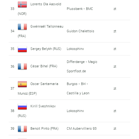
Lorents Ola Aasvold
33
Plussbank - BMC
zt
(NOR)
Gwénnaël Tallonneau
34
Guidon Chalettois
zt
(FRA)
35
Sergey Belykh (RUS)
Lokosphinx
zt
Differdange - Magic
César Bihel (FRA)
36
zt
Sportfoot.de
Oscar Santamaria
Burgos - BH -
37
zt
Castilla y Leon
Munoz (ESP)
Kirill Sveshnikov
38
Lokosphinx
zt
(RUS)
39
Benoit Pinto (FRA)
CM Aubervilliers 93
zt