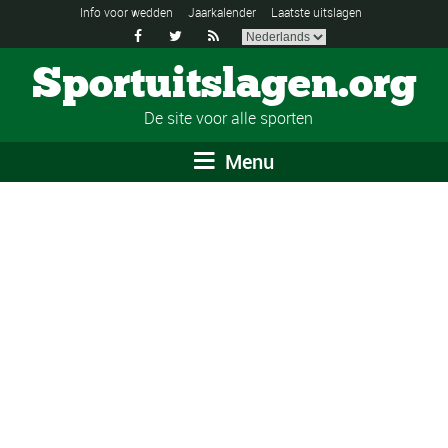
Info voor wedden
Jaarkalender
Laatste uitslagen



Sportuitslagen.org
De site voor alle sporten
Menu