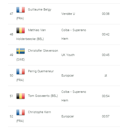
Guillaume Belgy
47
Vendée U
00:38
(FRA)
Mathias Van
Colba - Superano
48
00:42
Ham
Holderbeecke (BEL)
Christofer Stevenson
49
UK Youth
00:45
(SWE)
Perrig Quemeneur
50
Europcar
zt
(FRA)
Colba - Superano
Tom Goovaerts (BEL)
51
00:54
Ham
Christophe Kern
52
Europcar
00:57
(FRA)