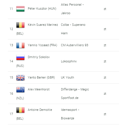
Atlas Personal -
Péter Kusztor (HUN)
11
zt
Jakroo
Kévin Suarez Marinez
Colba - Superano
12
zt
Ham
(BEL)
13
Yannis Yssaad (FRA)
CM Aubervilliers 93
zt
Dmitriy Sokolov
14
Lokosphinx
zt
(RUS)
15
Yanto Barker (GBR)
UK Youth
zt
Alex Meenhorst
Differdange - Magic
16
zt
Sportfoot.de
(NZL)
Antoine Demoitie
Idemasport -
17
zt
Biowanze
(BEL)