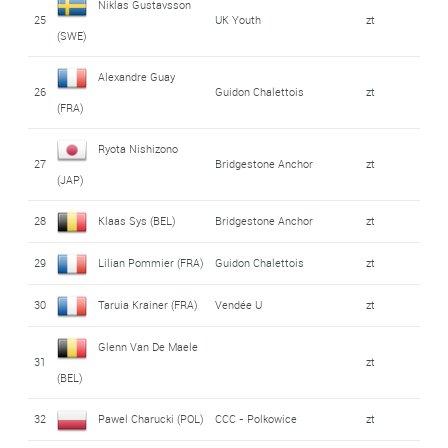
Niklas Gustavsson
25
UK Youth
zt
(SWE)
Alexandre Guay
26
Guidon Chalettois
zt
(FRA)
Ryota Nishizono
27
Bridgestone Anchor
zt
(JAP)
28
Klaas Sys (BEL)
Bridgestone Anchor
zt
29
Lilian Pommier (FRA)
Guidon Chalettois
zt
30
Taruia Krainer (FRA)
Vendée U
zt
Glenn Van De Maele
31
zt
(BEL)
32
Pawel Charucki (POL)
CCC - Polkowice
zt