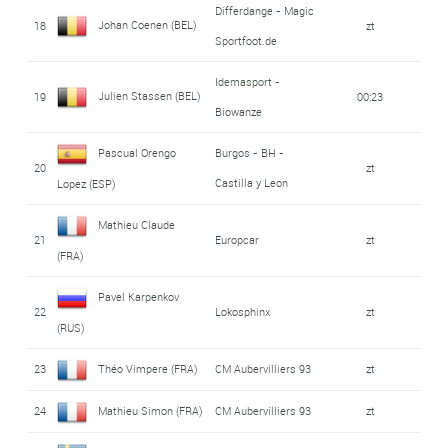
Differdange - Magic
Johan Coenen (BEL)
18
zt
Sportfoot.de
Idemasport -
Julien Stassen (BEL)
19
00:23
Biowanze
Pascual Orengo
Burgos - BH -
20
zt
Castilla y Leon
Lopez (ESP)
Mathieu Claude
21
Europcar
zt
(FRA)
Pavel Karpenkov
22
Lokosphinx
zt
(RUS)
23
Théo Vimpere (FRA)
CM Aubervilliers 93
zt
24
Mathieu Simon (FRA)
CM Aubervilliers 93
zt