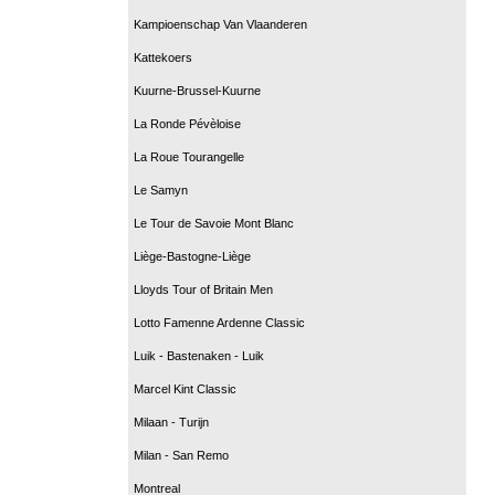
Kampioenschap Van Vlaanderen
Kattekoers
Kuurne-Brussel-Kuurne
La Ronde Pévèloise
La Roue Tourangelle
Le Samyn
Le Tour de Savoie Mont Blanc
Liège-Bastogne-Liège
Lloyds Tour of Britain Men
Lotto Famenne Ardenne Classic
Luik - Bastenaken - Luik
Marcel Kint Classic
Milaan - Turijn
Milan - San Remo
Montreal