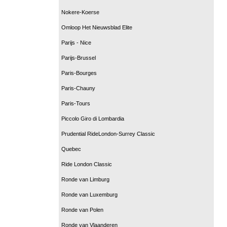
Nokere-Koerse
Omloop Het Nieuwsblad Elite
Parijs - Nice
Parijs-Brussel
Paris-Bourges
Paris-Chauny
Paris-Tours
Piccolo Giro di Lombardia
Prudential RideLondon-Surrey Classic
Quebec
Ride London Classic
Ronde van Limburg
Ronde van Luxemburg
Ronde van Polen
Ronde van Vlaanderen