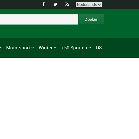



Motorsport
Winter
+50 Sporten
OS