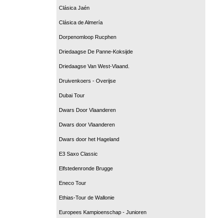
Clásica Jaén
Clásica de Almería
Dorpenomloop Rucphen
Driedaagse De Panne-Koksijde
Driedaagse Van West-Vlaand.
Druivenkoers - Overijse
Dubai Tour
Dwars Door Vlaanderen
Dwars door Vlaanderen
Dwars door het Hageland
E3 Saxo Classic
Elfstedenronde Brugge
Eneco Tour
Ethias-Tour de Wallonie
Europees Kampioenschap - Junioren