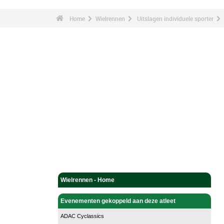
Home
Wielrennen
Uitslagen individuele sporter
Wielrennen - Home
Evenementen gekoppeld aan deze atleet
ADAC Cyclassics