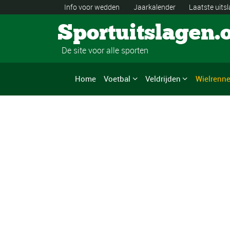
Info voor wedden
Jaarkalender
Laatste uits
Sportuitslagen.
De site voor alle sporten
Home
Voetbal
Veldrijden
Wielrenn