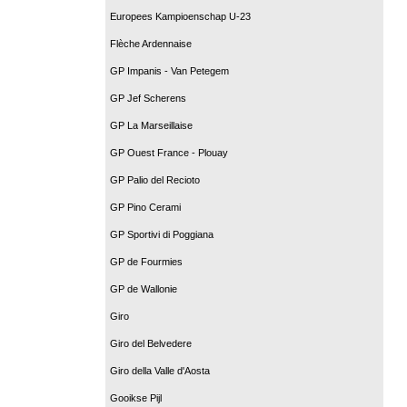
Europees Kampioenschap U-23
Flèche Ardennaise
GP Impanis - Van Petegem
GP Jef Scherens
GP La Marseillaise
GP Ouest France - Plouay
GP Palio del Recioto
GP Pino Cerami
GP Sportivi di Poggiana
GP de Fourmies
GP de Wallonie
Giro
Giro del Belvedere
Giro della Valle d'Aosta
Gooikse Pijl