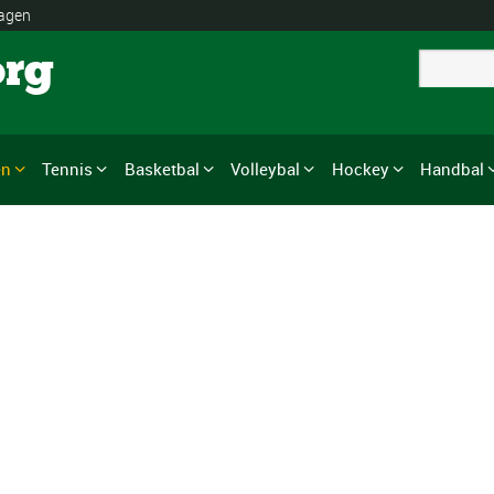
lagen
org
en
Tennis
Basketbal
Volleybal
Hockey
Handbal