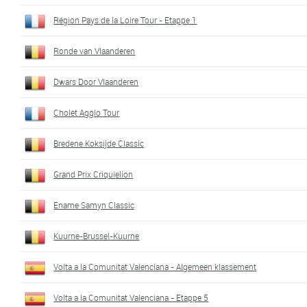
Région Pays de la Loire Tour - Etappe 1
Ronde van Vlaanderen
Dwars Door Vlaanderen
Cholet Agglo Tour
Bredene Koksijde Classic
Grand Prix Criquielion
Ename Samyn Classic
Kuurne-Brussel-Kuurne
Volta a la Comunitat Valenciana - Algemeen klassement
Volta a la Comunitat Valenciana - Etappe 5