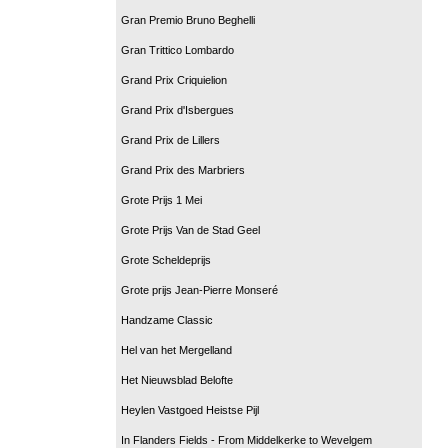
Gran Premio Bruno Beghelli
Gran Trittico Lombardo
Grand Prix Criquielion
Grand Prix d'Isbergues
Grand Prix de Lillers
Grand Prix des Marbriers
Grote Prijs 1 Mei
Grote Prijs Van de Stad Geel
Grote Scheldeprijs
Grote prijs Jean-Pierre Monseré
Handzame Classic
Hel van het Mergelland
Het Nieuwsblad Belofte
Heylen Vastgoed Heistse Pijl
In Flanders Fields - From Middelkerke to Wevelgem