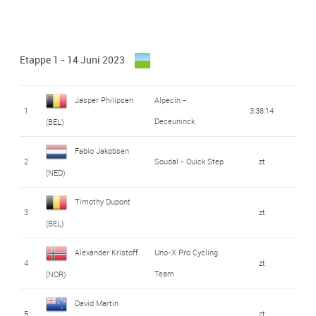
Etappe 1 - 14 Juni 2023
Jasper Philipsen
Alpecin -
1
3:38:14
Deceuninck
(BEL)
Fabio Jakobsen
2
Soudal - Quick Step
zt
(NED)
Timothy Dupont
3
zt
(BEL)
Alexander Kristoff
Uno-X Pro Cycling
4
zt
Team
(NOR)
David Martin
5
zt