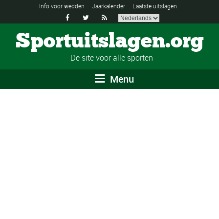
Info voor wedden
Jaarkalender
Laatste uitslagen



Sportuitslagen.org
De site voor alle sporten
Menu