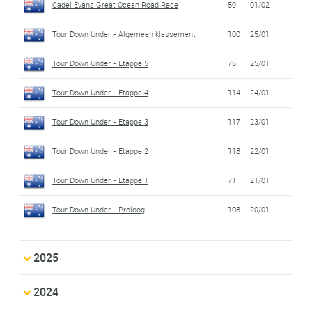
Cadel Evans Great Ocean Road Race
59
01/02
Tour Down Under - Algemeen klassement
100
25/01
Tour Down Under - Etappe 5
76
25/01
Tour Down Under - Etappe 4
114
24/01
Tour Down Under - Etappe 3
117
23/01
Tour Down Under - Etappe 2
118
22/01
Tour Down Under - Etappe 1
71
21/01
Tour Down Under - Proloog
108
20/01
2025
2024