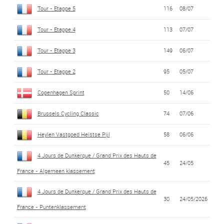
Tour - Etappe 5
116
08/07
Tour - Etappe 4
113
07/07
Tour - Etappe 3
149
06/07
Tour - Etappe 2
95
05/07
Copenhagen Sprint
50
14/06
Brussels Cycling Classic
74
07/06
Heylen Vastgoed Heistse Pijl
58
06/06
4 Jours de Dunkerque / Grand Prix des Hauts de
45
24/05
France - Algemeen klassement
4 Jours de Dunkerque / Grand Prix des Hauts de
30
24/05/2026
France - Puntenklassement