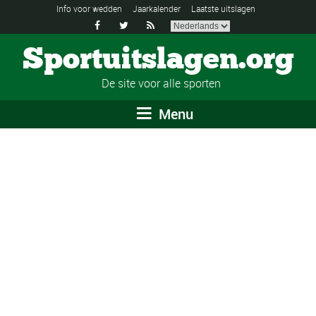
Info voor wedden
Jaarkalender
Laatste uitslagen



Sportuitslagen.org
De site voor alle sporten
Menu