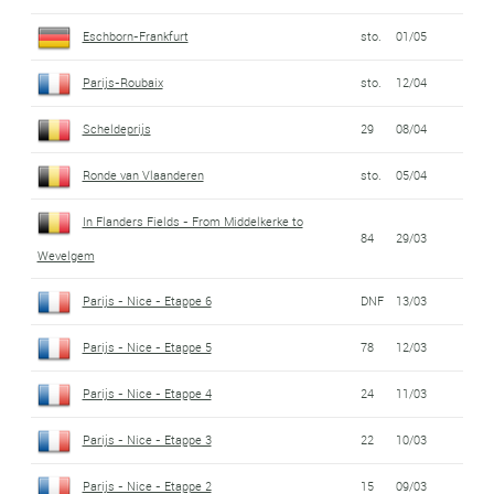
Eschborn-Frankfurt
sto.
01/05
Parijs-Roubaix
sto.
12/04
Scheldeprijs
29
08/04
Ronde van Vlaanderen
sto.
05/04
In Flanders Fields - From Middelkerke to
84
29/03
Wevelgem
Parijs - Nice - Etappe 6
DNF
13/03
Parijs - Nice - Etappe 5
78
12/03
Parijs - Nice - Etappe 4
24
11/03
Parijs - Nice - Etappe 3
22
10/03
Parijs - Nice - Etappe 2
15
09/03