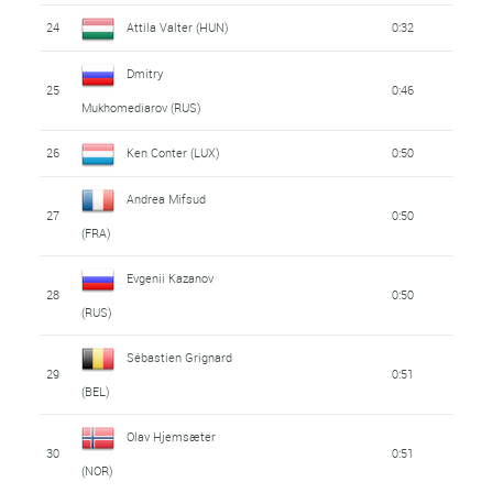
24
Attila Valter (HUN)
0:32
Dmitry
25
0:46
Mukhomediarov (RUS)
26
Ken Conter (LUX)
0:50
Andrea Mifsud
27
0:50
(FRA)
Evgenii Kazanov
28
0:50
(RUS)
Sébastien Grignard
29
0:51
(BEL)
Olav Hjemsæter
30
0:51
(NOR)