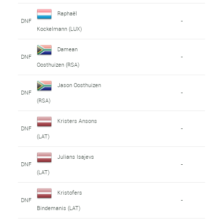
Raphaël
DNF
-
Kockelmann (LUX)
Damean
DNF
-
Oosthuizen (RSA)
Jason Oosthuizen
DNF
-
(RSA)
Kristers Ansons
DNF
-
(LAT)
Julians Isajevs
DNF
-
(LAT)
Kristofers
DNF
-
Bindemanis (LAT)