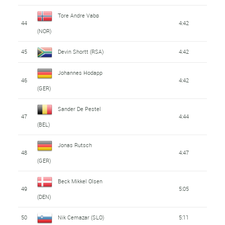
Tore Andre Vabø
44
4:42
(NOR)
45
Devin Shortt (RSA)
4:42
Johannes Hodapp
46
4:42
(GER)
Sander De Pestel
47
4:44
(BEL)
Jonas Rutsch
48
4:47
(GER)
Beck Mikkel Olsen
49
5:05
(DEN)
50
Nik Cemazar (SLO)
5:11