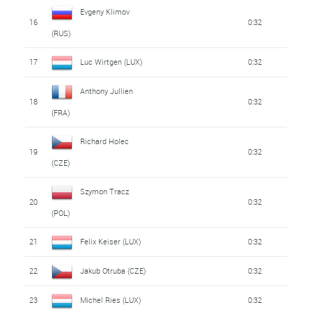
Evgeny Klimov
16
0:32
(RUS)
17
Luc Wirtgen (LUX)
0:32
Anthony Jullien
18
0:32
(FRA)
Richard Holec
19
0:32
(CZE)
Szymon Tracz
20
0:32
(POL)
21
Felix Keiser (LUX)
0:32
22
Jakub Otruba (CZE)
0:32
23
Michel Ries (LUX)
0:32