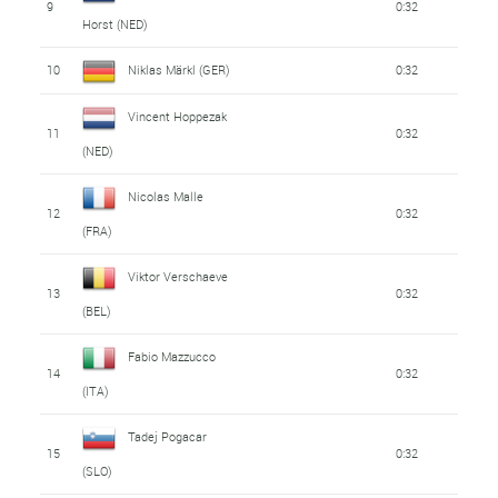
9
0:32
Horst (NED)
10
Niklas Märkl (GER)
0:32
Vincent Hoppezak
11
0:32
(NED)
Nicolas Malle
12
0:32
(FRA)
Viktor Verschaeve
13
0:32
(BEL)
Fabio Mazzucco
14
0:32
(ITA)
Tadej Pogacar
15
0:32
(SLO)