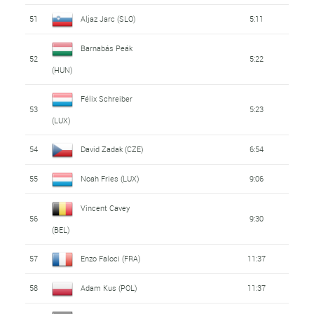
51
Aljaz Jarc (SLO)
5:11
Barnabás Peák
52
5:22
(HUN)
Félix Schreiber
53
5:23
(LUX)
54
David Zadak (CZE)
6:54
55
Noah Fries (LUX)
9:06
Vincent Cavey
56
9:30
(BEL)
57
Enzo Faloci (FRA)
11:37
58
Adam Kus (POL)
11:37