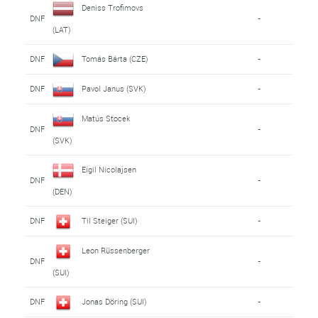
Deniss Trofimovs
DNF
-
(LAT)
DNF
Tomás Bárta (CZE)
-
DNF
Pavol Janus (SVK)
-
Matús Stocek
DNF
-
(SVK)
Eigil Nicolajsen
DNF
-
(DEN)
DNF
Til Steiger (SUI)
-
Leon Rüssenberger
DNF
-
(SUI)
DNF
Jonas Döring (SUI)
-