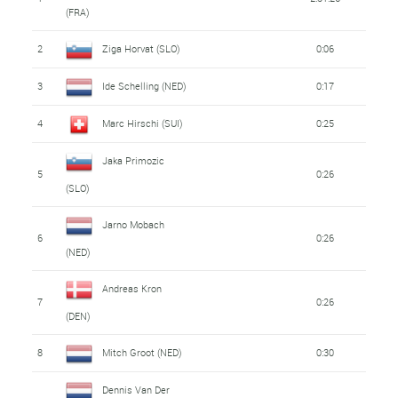
(FRA)
2
Ziga Horvat (SLO)
0:06
3
Ide Schelling (NED)
0:17
4
Marc Hirschi (SUI)
0:25
Jaka Primozic
5
0:26
(SLO)
Jarno Mobach
6
0:26
(NED)
Andreas Kron
7
0:26
(DEN)
8
Mitch Groot (NED)
0:30
Dennis Van Der