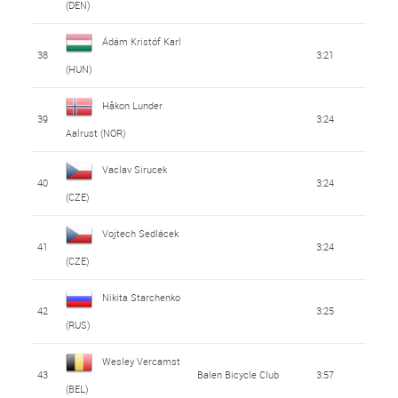
(DEN)
Ádám Kristóf Karl
38
3:21
(HUN)
Håkon Lunder
39
3:24
Aalrust (NOR)
Vaclav Sirucek
40
3:24
(CZE)
Vojtech Sedlácek
41
3:24
(CZE)
Nikita Starchenko
42
3:25
(RUS)
Wesley Vercamst
43
Balen Bicycle Club
3:57
(BEL)