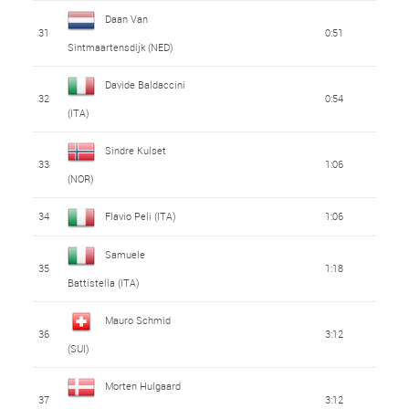
Daan Van
31
0:51
Sintmaartensdijk (NED)
Davide Baldaccini
32
0:54
(ITA)
Sindre Kulset
33
1:06
(NOR)
34
Flavio Peli (ITA)
1:06
Samuele
35
1:18
Battistella (ITA)
Mauro Schmid
36
3:12
(SUI)
Morten Hulgaard
37
3:12