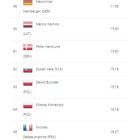
Maximilian
59
11:39
Hamberger (GER)
Marcis Kalnins
60
13:30
(LAT)
Peter Hanslund
61
13:30
(DEN)
62
Dusan Vala (SVK)
15:19
Dawid Burczak
63
15:19
(POL)
Mikolaj Konieczny
64
15:19
(POL)
Nicolas
65
18:27
Debeaumarche (FRA)