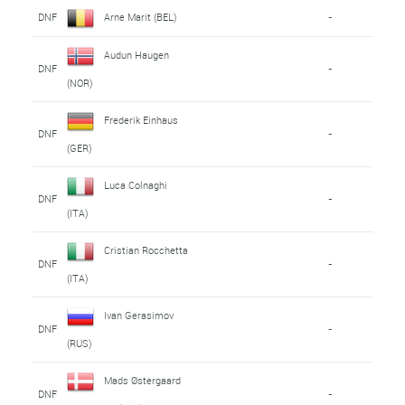
DNF
Arne Marit (BEL)
-
Audun Haugen
DNF
-
(NOR)
Frederik Einhaus
DNF
-
(GER)
Luca Colnaghi
DNF
-
(ITA)
Cristian Rocchetta
DNF
-
(ITA)
Ivan Gerasimov
DNF
-
(RUS)
Mads Østergaard
DNF
-