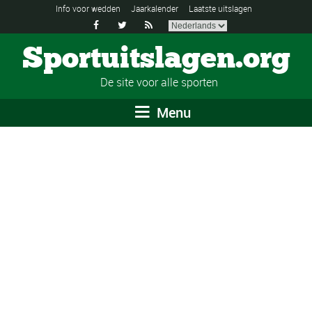
Info voor wedden
Jaarkalender
Laatste uitslagen



Sportuitslagen.org
De site voor alle sporten
Menu