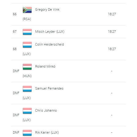
Gregory De Vink
66
18:27
(RSA)
67
Misch Leyder (LUX)
18:27
Colin Heiderscheid
68
18:27
(LUX)
Roland Minkó
DNF
-
(HUN)
Samuel Fernandes
DNF
-
(LUX)
Chris Johanns
DNF
-
(LUX)
DNF
Rik Karier (LUX)
-