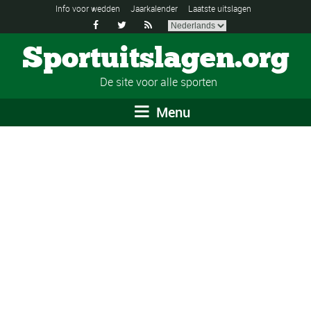
Info voor wedden
Jaarkalender
Laatste uitslagen



Sportuitslagen.org
De site voor alle sporten
Menu