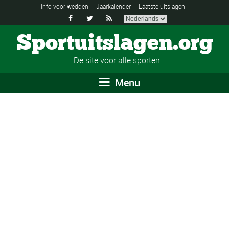
Info voor wedden
Jaarkalender
Laatste uitslagen



Sportuitslagen.org
De site voor alle sporten
Menu