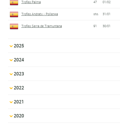
Trofeo Palma
47
01/02
Trofeo Andratx - Pollença
sto.
31/01
Trofeo Serra de Tramuntana
91
30/01
2025
2024
2023
2022
2021
2020