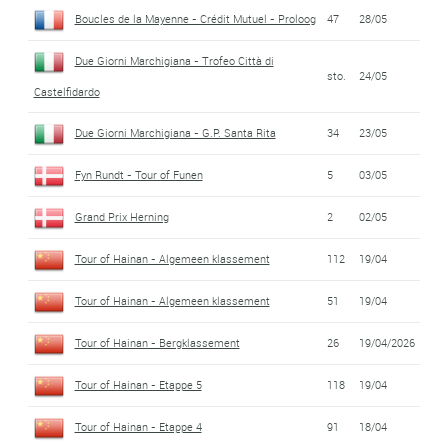
Boucles de la Mayenne - Crédit Mutuel - Proloog
47
28/05
Due Giorni Marchigiana - Trofeo Città di
sto.
24/05
Castelfidardo
Due Giorni Marchigiana - G.P. Santa Rita
34
23/05
Fyn Rundt - Tour of Funen
5
03/05
Grand Prix Herning
2
02/05
Tour of Hainan - Algemeen klassement
112
19/04
Tour of Hainan - Algemeen klassement
51
19/04
Tour of Hainan - Bergklassement
26
19/04/2026
Tour of Hainan - Etappe 5
118
19/04
Tour of Hainan - Etappe 4
91
18/04