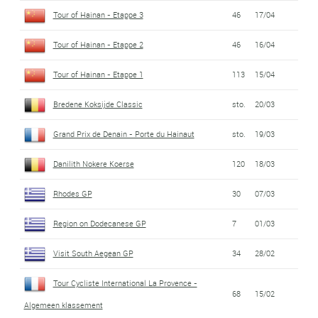
Tour of Hainan - Etappe 3
46
17/04
Tour of Hainan - Etappe 2
46
16/04
Tour of Hainan - Etappe 1
113
15/04
Bredene Koksijde Classic
sto.
20/03
Grand Prix de Denain - Porte du Hainaut
sto.
19/03
Danilith Nokere Koerse
120
18/03
Rhodes GP
30
07/03
Region on Dodecanese GP
7
01/03
Visit South Aegean GP
34
28/02
Tour Cycliste International La Provence -
68
15/02
Algemeen klassement