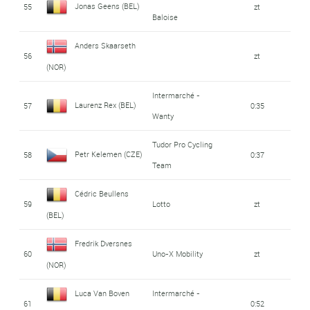
Jonas Geens (BEL)
55
zt
Baloise
Anders Skaarseth
56
zt
(NOR)
Intermarché -
Laurenz Rex (BEL)
57
0:35
Wanty
Tudor Pro Cycling
Petr Kelemen (CZE)
58
0:37
Team
Cédric Beullens
59
Lotto
zt
(BEL)
Fredrik Dversnes
60
Uno-X Mobility
zt
(NOR)
Luca Van Boven
Intermarché -
61
0:52