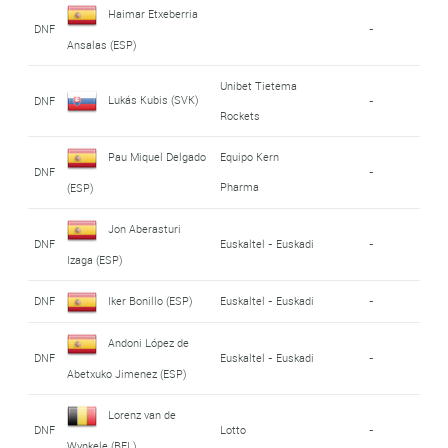
Haimar Etxeberria
DNF
-
Ansalas (ESP)
Unibet Tietema
Lukás Kubis (SVK)
DNF
-
Rockets
Pau Miquel Delgado
Equipo Kern
DNF
-
Pharma
(ESP)
Jon Aberasturi
DNF
Euskaltel - Euskadi
-
Izaga (ESP)
DNF
Iker Bonillo (ESP)
Euskaltel - Euskadi
-
Andoni López de
DNF
Euskaltel - Euskadi
-
Abetxuko Jimenez (ESP)
Lorenz van de
DNF
Lotto
-
Wynkele (BEL)