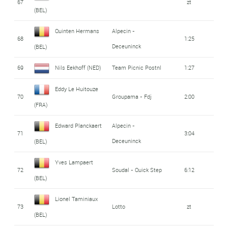
67
zt
(BEL)
Quinten Hermans
Alpecin -
68
1:25
Deceuninck
(BEL)
69
Nils Eekhoff (NED)
Team Picnic Postnl
1:27
Eddy Le Huitouze
70
Groupama - Fdj
2:00
(FRA)
Edward Planckaert
Alpecin -
71
3:04
Deceuninck
(BEL)
Yves Lampaert
72
Soudal - Quick Step
6:12
(BEL)
Lionel Taminiaux
73
Lotto
zt
(BEL)