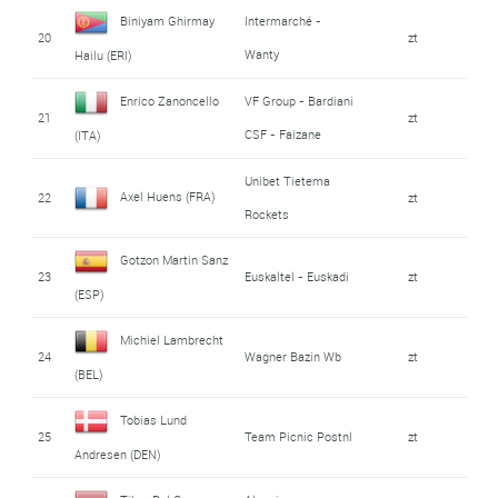
Biniyam Ghirmay
Intermarché -
20
zt
Wanty
Hailu (ERI)
Enrico Zanoncello
VF Group - Bardiani
21
zt
CSF - Faizane
(ITA)
Unibet Tietema
Axel Huens (FRA)
22
zt
Rockets
Gotzon Martin Sanz
23
Euskaltel - Euskadi
zt
(ESP)
Michiel Lambrecht
24
Wagner Bazin Wb
zt
(BEL)
Tobias Lund
25
Team Picnic Postnl
zt
Andresen (DEN)