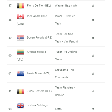
87
Floris De Tier (BEL)
Wagner Bazin Wb
zt
Pier-André Côté
Israel - Premier
88
zt
Tech
(CAN)
Team Solution
Dusan Rajovic (SRB)
89
zt
Tech - Vini Fantini
Aivaras Mikutis
Tudor Pro Cycling
90
zt
Team
(LTU)
Groupama - Fdj
Lewis Bower (NZL)
91
zt
Continental
Team Flanders -
Jules Hesters (BEL)
92
zt
Baloise
Joshua Giddings
93
Lotto
zt