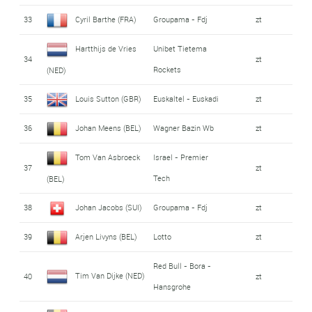
33
Cyril Barthe (FRA)
Groupama - Fdj
zt
Hartthijs de Vries
Unibet Tietema
34
zt
Rockets
(NED)
35
Louis Sutton (GBR)
Euskaltel - Euskadi
zt
36
Johan Meens (BEL)
Wagner Bazin Wb
zt
Tom Van Asbroeck
Israel - Premier
37
zt
Tech
(BEL)
38
Johan Jacobs (SUI)
Groupama - Fdj
zt
39
Arjen Livyns (BEL)
Lotto
zt
Red Bull - Bora -
Tim Van Dijke (NED)
40
zt
Hansgrohe