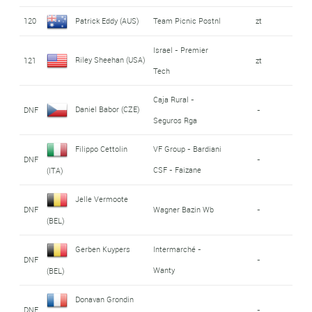
120
Patrick Eddy (AUS)
Team Picnic Postnl
zt
Israel - Premier
Riley Sheehan (USA)
121
zt
Tech
Caja Rural -
Daniel Babor (CZE)
DNF
-
Seguros Rga
Filippo Cettolin
VF Group - Bardiani
DNF
-
CSF - Faizane
(ITA)
Jelle Vermoote
DNF
Wagner Bazin Wb
-
(BEL)
Gerben Kuypers
Intermarché -
DNF
-
Wanty
(BEL)
Donavan Grondin
DNF
-