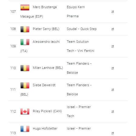
Marc Brustenga
Equipo Kern
107
zt
Pharma
Masague (ESP)
108
Pieter Serry (BEL)
Soudal - Quick Step
zt
Alessandro Iacchi
Team Solution
109
zt
Tech - Vini Fantini
(ITA)
Team Flanders -
Milan Lanhove (BEL)
110
zt
Baloise
Siebe Deweirdt
Team Flanders -
111
zt
Baloise
(BEL)
Israel - Premier
Riley Pickrell (CAN)
112
zt
Tech
Hugo Hofstetter
Israel - Premier
113
zt