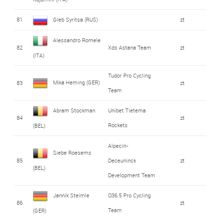
81
Gleb Syritsa (RUS)
zt
Alessandro Romele
82
Xds Astana Team
zt
(ITA)
Tudor Pro Cycling
Miká Heming (GER)
83
zt
Team
Abram Stockman
Unibet Tietema
84
zt
Rockets
(BEL)
Alpecin-
Siebe Roesems
85
Deceuninck
zt
(BEL)
Development Team
Jannik Steimle
Q36.5 Pro Cycling
86
zt
Team
(GER)