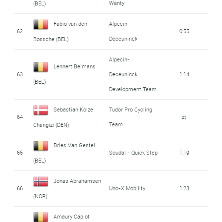
Wanty
(BEL)
Fabio van den
Alpecin -
62
0:55
Deceuninck
Bossche (BEL)
Alpecin-
Lennert Belmans
63
Deceuninck
1:14
(BEL)
Development Team
Sebastian Kolze
Tudor Pro Cycling
64
zt
Team
Changizi (DEN)
Dries Van Gestel
65
Soudal - Quick Step
1:19
(BEL)
Jonas Abrahamsen
66
Uno-X Mobility
1:23
(NOR)
Amaury Capiot