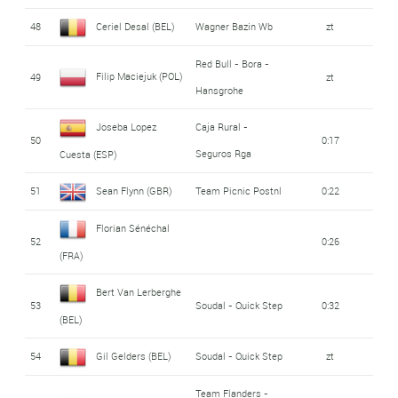
48
Ceriel Desal (BEL)
Wagner Bazin Wb
zt
Red Bull - Bora -
Filip Maciejuk (POL)
49
zt
Hansgrohe
Joseba Lopez
Caja Rural -
50
0:17
Seguros Rga
Cuesta (ESP)
51
Sean Flynn (GBR)
Team Picnic Postnl
0:22
Florian Sénéchal
52
0:26
(FRA)
Bert Van Lerberghe
53
Soudal - Quick Step
0:32
(BEL)
54
Gil Gelders (BEL)
Soudal - Quick Step
zt
Team Flanders -