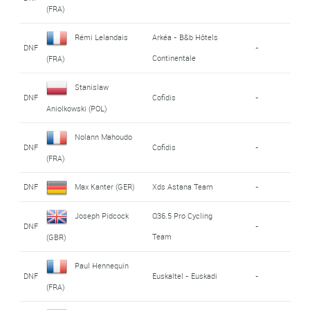
(FRA)
Rémi Lelandais
Arkéa - B&b Hôtels
DNF
-
Continentale
(FRA)
Stanislaw
DNF
Cofidis
-
Aniolkowski (POL)
Nolann Mahoudo
DNF
Cofidis
-
(FRA)
DNF
Max Kanter (GER)
Xds Astana Team
-
Joseph Pidcock
Q36.5 Pro Cycling
DNF
-
Team
(GBR)
Paul Hennequin
DNF
Euskaltel - Euskadi
-
(FRA)