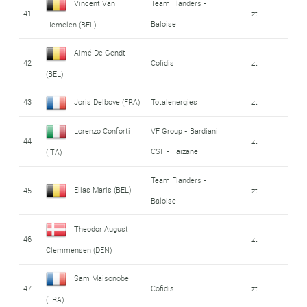
Vincent Van
Team Flanders -
41
zt
Baloise
Hemelen (BEL)
Aimé De Gendt
42
Cofidis
zt
(BEL)
43
Joris Delbove (FRA)
Totalenergies
zt
Lorenzo Conforti
VF Group - Bardiani
44
zt
CSF - Faizane
(ITA)
Team Flanders -
Elias Maris (BEL)
45
zt
Baloise
Theodor August
46
zt
Clemmensen (DEN)
Sam Maisonobe
47
Cofidis
zt
(FRA)