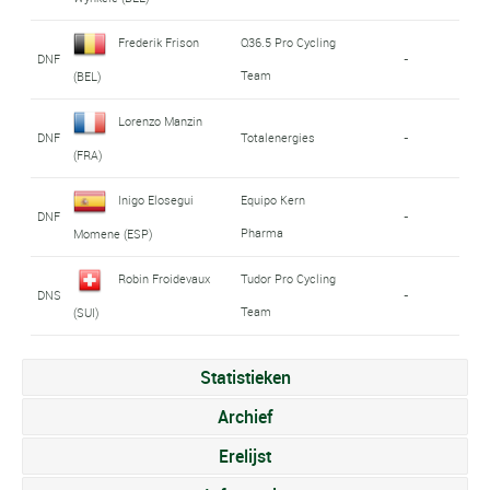
Frederik Frison
Q36.5 Pro Cycling
DNF
-
Team
(BEL)
Lorenzo Manzin
DNF
Totalenergies
-
(FRA)
Inigo Elosegui
Equipo Kern
DNF
-
Pharma
Momene (ESP)
Robin Froidevaux
Tudor Pro Cycling
DNS
-
Team
(SUI)
Statistieken
Archief
Erelijst