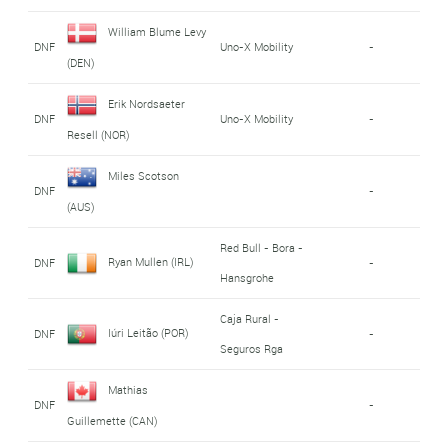
William Blume Levy
DNF
Uno-X Mobility
-
(DEN)
Erik Nordsaeter
DNF
Uno-X Mobility
-
Resell (NOR)
Miles Scotson
DNF
-
(AUS)
Red Bull - Bora -
Ryan Mullen (IRL)
DNF
-
Hansgrohe
Caja Rural -
Iúri Leitão (POR)
DNF
-
Seguros Rga
Mathias
DNF
-
Guillemette (CAN)