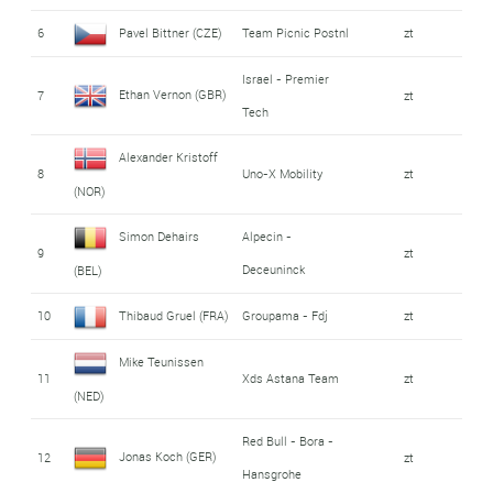
6
Pavel Bittner (CZE)
Team Picnic Postnl
zt
Israel - Premier
Ethan Vernon (GBR)
7
zt
Tech
Alexander Kristoff
8
Uno-X Mobility
zt
(NOR)
Simon Dehairs
Alpecin -
9
zt
Deceuninck
(BEL)
10
Thibaud Gruel (FRA)
Groupama - Fdj
zt
Mike Teunissen
11
Xds Astana Team
zt
(NED)
Red Bull - Bora -
Jonas Koch (GER)
12
zt
Hansgrohe