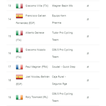
13
Giacomo Villa (ITA)
Wagner Bazin Wb
zt
Francisco Galvan
Equipo Kern
14
zt
Pharma
Fernandez (ESP)
Alberto Dainese
Tudor Pro Cycling
15
zt
Team
(ITA)
Giacomo Nizzolo
Q36.5 Pro Cycling
16
zt
Team
(ITA)
17
Paul Magnier (FRA)
Soudal - Quick Step
zt
Joel Nicolau Beltrán
Caja Rural -
18
zt
Seguros Rga
(ESP)
Q36.5 Pro Cycling
Rory Townsed (IRL)
19
zt
Team