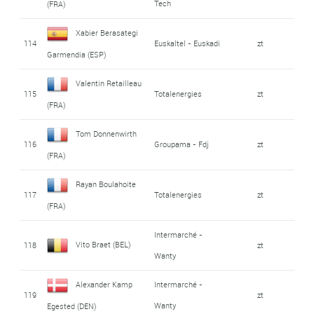
Tech
(FRA)
Xabier Berasategi
114
Euskaltel - Euskadi
zt
Garmendia (ESP)
Valentin Retailleau
115
Totalenergies
zt
(FRA)
Tom Donnenwirth
116
Groupama - Fdj
zt
(FRA)
Rayan Boulahoite
117
Totalenergies
zt
(FRA)
Intermarché -
Vito Braet (BEL)
118
zt
Wanty
Alexander Kamp
Intermarché -
119
zt
Wanty
Egested (DEN)