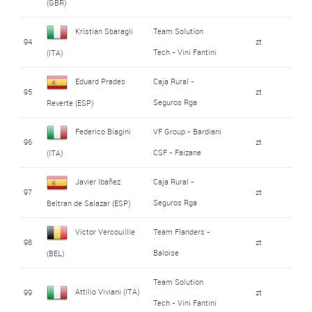
(GBR)
Kristian Sbaragli
Team Solution
94
zt
Tech - Vini Fantini
(ITA)
Eduard Prades
Caja Rural -
95
zt
Seguros Rga
Reverte (ESP)
Federico Biagini
VF Group - Bardiani
96
zt
CSF - Faizane
(ITA)
Javier Ibañez
Caja Rural -
97
zt
Seguros Rga
Beltran de Salazar (ESP)
Victor Vercouillie
Team Flanders -
98
zt
Baloise
(BEL)
Team Solution
Attilio Viviani (ITA)
99
zt
Tech - Vini Fantini