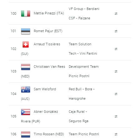
VF Group - Bardiani
Mattia Pinazzi (ITA)
100
zt
CSF - Faizane
101
Romet Pajur (EST)
zt
Arnaud Tissières
Team Solution
102
zt
Tech - Vini Fantini
(SUI)
Christiaan Van Rees
Development Team
103
zt
Picnic Postnl
(NED)
Sam Welsford
Red Bull - Bora -
104
zt
Hansgrohe
(AUS)
Abner González
Caja Rural -
105
zt
Seguros Rga
Rivera (PUR)
106
Timo Roosen (NED)
Team Picnic Postnl
zt