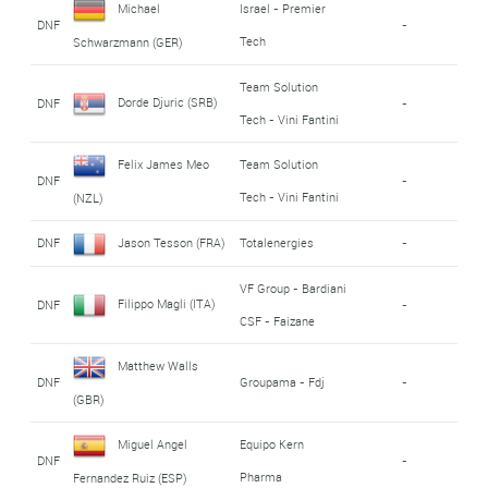
Michael
Israel - Premier
DNF
-
Tech
Schwarzmann (GER)
Team Solution
Dorde Djuric (SRB)
DNF
-
Tech - Vini Fantini
Felix James Meo
Team Solution
DNF
-
Tech - Vini Fantini
(NZL)
DNF
Jason Tesson (FRA)
Totalenergies
-
VF Group - Bardiani
Filippo Magli (ITA)
DNF
-
CSF - Faizane
Matthew Walls
DNF
Groupama - Fdj
-
(GBR)
Miguel Angel
Equipo Kern
DNF
-
Pharma
Fernandez Ruiz (ESP)