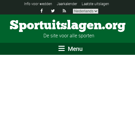
Info voor wedden
Jaarkalender
Laatste uitslagen



Sportuitslagen.org
De site voor alle sporten
Menu