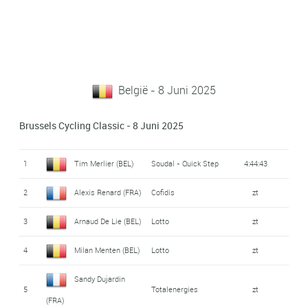
België - 8 Juni 2025
Brussels Cycling Classic - 8 Juni 2025
1
Tim Merlier (BEL)
Soudal - Quick Step
4:44:43
2
Alexis Renard (FRA)
Cofidis
zt
3
Arnaud De Lie (BEL)
Lotto
zt
4
Milan Menten (BEL)
Lotto
zt
Sandy Dujardin
5
Totalenergies
zt
(FRA)