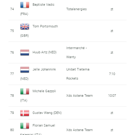
Baptiste Vadic
74
Totalenergies
zt
(FRA)
Tom Portsmouth
75
zt
(GBR)
Intermarché -
Huub Artz (NED)
76
zt
Wanty
Jelle Johannink
Unibet Tietema
77
7:10
Rockets
(NED)
Michele Gazzoli
78
Xds Astana Team
10:07
(ITA)
79
Gustav Wang (DEN)
zt
Florian Samuel
80
Xds Astana Team
zt
Kajamini (ITA)