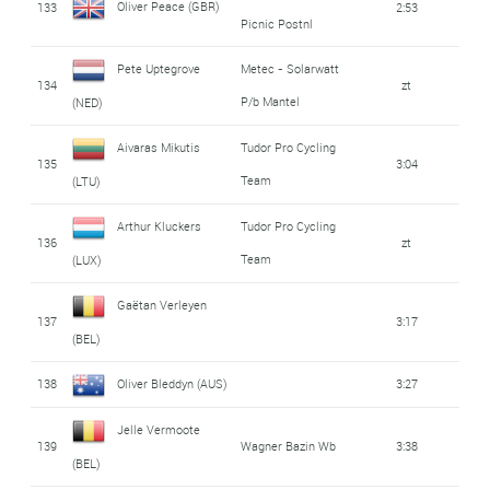
Oliver Peace (GBR)
133
2:53
Picnic Postnl
Pete Uptegrove
Metec - Solarwatt
134
zt
P/b Mantel
(NED)
Aivaras Mikutis
Tudor Pro Cycling
135
3:04
Team
(LTU)
Arthur Kluckers
Tudor Pro Cycling
136
zt
Team
(LUX)
Gaëtan Verleyen
137
3:17
(BEL)
138
Oliver Bleddyn (AUS)
3:27
Jelle Vermoote
139
Wagner Bazin Wb
3:38
(BEL)