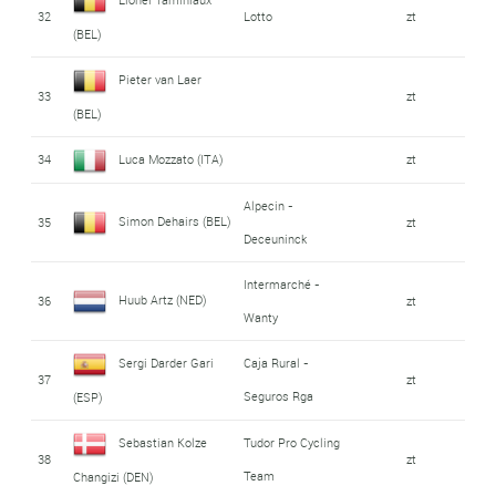
32
Lotto
zt
(BEL)
Pieter van Laer
33
zt
(BEL)
34
Luca Mozzato (ITA)
zt
Alpecin -
Simon Dehairs (BEL)
35
zt
Deceuninck
Intermarché -
Huub Artz (NED)
36
zt
Wanty
Sergi Darder Gari
Caja Rural -
37
zt
Seguros Rga
(ESP)
Sebastian Kolze
Tudor Pro Cycling
38
zt
Team
Changizi (DEN)