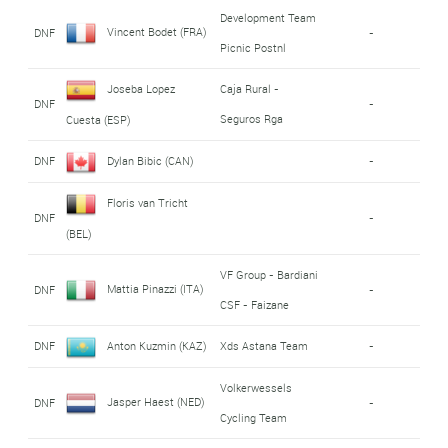
Development Team
Vincent Bodet (FRA)
DNF
-
Picnic Postnl
Joseba Lopez
Caja Rural -
DNF
-
Seguros Rga
Cuesta (ESP)
DNF
Dylan Bibic (CAN)
-
Floris van Tricht
DNF
-
(BEL)
VF Group - Bardiani
Mattia Pinazzi (ITA)
DNF
-
CSF - Faizane
DNF
Anton Kuzmin (KAZ)
Xds Astana Team
-
Volkerwessels
Jasper Haest (NED)
DNF
-
Cycling Team