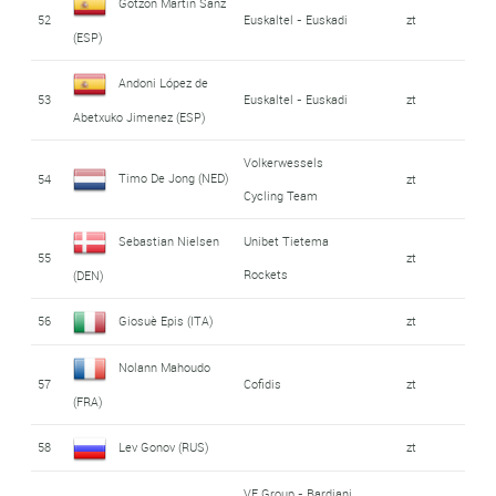
Gotzon Martin Sanz
52
Euskaltel - Euskadi
zt
(ESP)
Andoni López de
53
Euskaltel - Euskadi
zt
Abetxuko Jimenez (ESP)
Volkerwessels
Timo De Jong (NED)
54
zt
Cycling Team
Sebastian Nielsen
Unibet Tietema
55
zt
Rockets
(DEN)
56
Giosuè Epis (ITA)
zt
Nolann Mahoudo
57
Cofidis
zt
(FRA)
58
Lev Gonov (RUS)
zt
VF Group - Bardiani