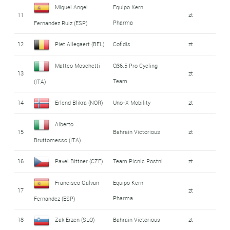
Miguel Angel
Equipo Kern
11
zt
Pharma
Fernandez Ruiz (ESP)
12
Piet Allegaert (BEL)
Cofidis
zt
Matteo Moschetti
Q36.5 Pro Cycling
13
zt
Team
(ITA)
14
Erlend Blikra (NOR)
Uno-X Mobility
zt
Alberto
15
Bahrain Victorious
zt
Bruttomesso (ITA)
16
Pavel Bittner (CZE)
Team Picnic Postnl
zt
Francisco Galvan
Equipo Kern
17
zt
Pharma
Fernandez (ESP)
18
Zak Erzen (SLO)
Bahrain Victorious
zt