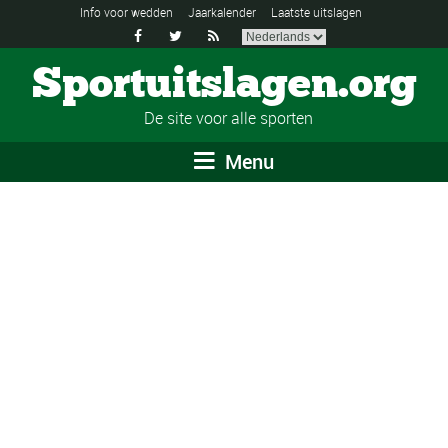
Info voor wedden
Jaarkalender
Laatste uitslagen



Sportuitslagen.org
De site voor alle sporten
Menu