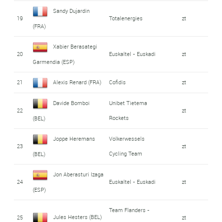
Sandy Dujardin
19
Totalenergies
zt
(FRA)
Xabier Berasategi
20
Euskaltel - Euskadi
zt
Garmendia (ESP)
21
Alexis Renard (FRA)
Cofidis
zt
Davide Bomboi
Unibet Tietema
22
zt
Rockets
(BEL)
Joppe Heremans
Volkerwessels
23
zt
Cycling Team
(BEL)
Jon Aberasturi Izaga
24
Euskaltel - Euskadi
zt
(ESP)
Team Flanders -
Jules Hesters (BEL)
25
zt