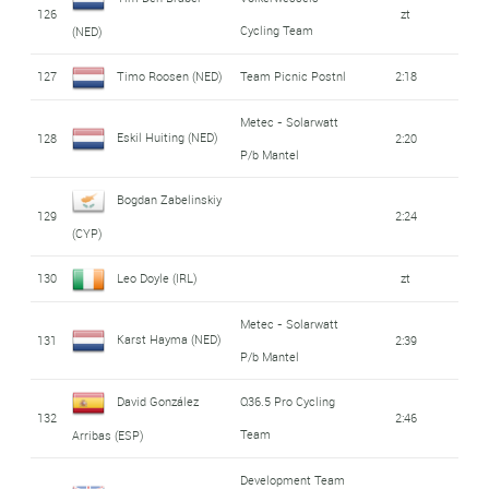
126
zt
Cycling Team
(NED)
127
Timo Roosen (NED)
Team Picnic Postnl
2:18
Metec - Solarwatt
Eskil Huiting (NED)
128
2:20
P/b Mantel
Bogdan Zabelinskiy
129
2:24
(CYP)
130
Leo Doyle (IRL)
zt
Metec - Solarwatt
Karst Hayma (NED)
131
2:39
P/b Mantel
David González
Q36.5 Pro Cycling
132
2:46
Team
Arribas (ESP)
Development Team