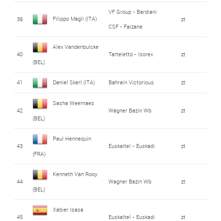
VF Group - Bardiani
Filippo Magli (ITA)
39
zt
CSF - Faizane
Alex Vandenbulcke
40
Tarteletto - Isorex
zt
(BEL)
41
Daniel Skerl (ITA)
Bahrain Victorious
zt
Sasha Weemaes
42
Wagner Bazin Wb
zt
(BEL)
Paul Hennequin
43
Euskaltel - Euskadi
zt
(FRA)
Kenneth Van Rooy
44
Wagner Bazin Wb
zt
(BEL)
Xabier Isasa
45
Euskaltel - Euskadi
zt