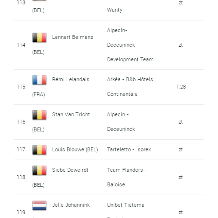
113
zt
Wanty
(BEL)
Alpecin-
Lennert Belmans
114
Deceuninck
zt
(BEL)
Development Team
Rémi Lelandais
Arkéa - B&b Hôtels
115
1:28
Continentale
(FRA)
Stan Van Tricht
Alpecin -
116
zt
Deceuninck
(BEL)
117
Louis Blouwe (BEL)
Tarteletto - Isorex
zt
Siebe Deweirdt
Team Flanders -
118
zt
Baloise
(BEL)
Jelle Johannink
Unibet Tietema
119
zt