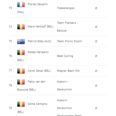
Florian Dauphin
73
Totalenergies
zt
(FRA)
Team Flanders -
Ward Vanhoof (BEL)
74
zt
Baloise
75
Patrick Eddy (AUS)
Team Picnic Postnl
zt
Robbe Mellaerts
76
Beat Cycling
zt
(BEL)
77
Ceriel Desal (BEL)
Wagner Bazin Wb
zt
Fabio van den
Alpecin -
78
zt
Deceuninck
Bossche (BEL)
Alpecin-
Sente Sentjens
79
Deceuninck
zt
(BEL)
Development Team