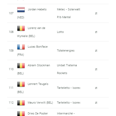
Jordan Habets
Metec - Solarwatt
107
zt
P/b Mantel
(NED)
Lorenz van de
108
Lotto
zt
Wynkele (BEL)
Lucas Boniface
109
Totalenergies
zt
(FRA)
Abram Stockman
Unibet Tietema
110
zt
Rockets
(BEL)
Lennert Teugels
111
Tarteletto - Isorex
zt
(BEL)
112
Mauro Verwilt (BEL)
Tarteletto - Isorex
zt
Dries De Pooter
Intermarché -