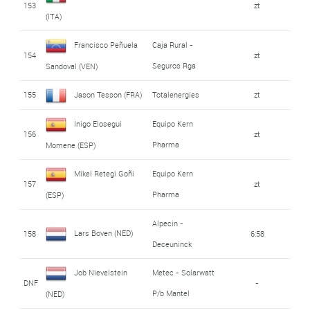
153
zt
(ITA)
Francisco Peñuela
Caja Rural -
154
zt
Seguros Rga
Sandoval (VEN)
155
Jason Tesson (FRA)
Totalenergies
zt
Inigo Elosegui
Equipo Kern
156
zt
Pharma
Momene (ESP)
Mikel Retegi Goñi
Equipo Kern
157
zt
Pharma
(ESP)
Alpecin -
Lars Boven (NED)
158
6:58
Deceuninck
Job Nievelstein
Metec - Solarwatt
DNF
-
P/b Mantel
(NED)