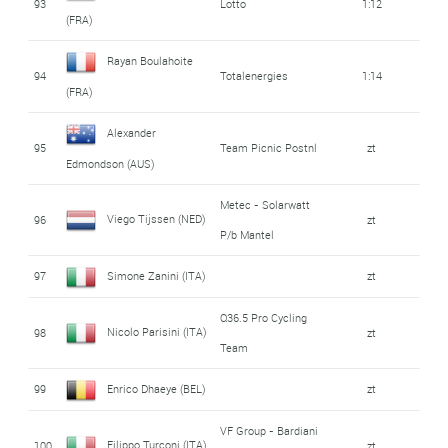
93
Lotto
1:12
(FRA)
Rayan Boulahoite
94
Totalenergies
1:14
(FRA)
Alexander
95
Team Picnic Postnl
zt
Edmondson (AUS)
Metec - Solarwatt
Viego Tijssen (NED)
96
zt
P/b Mantel
97
Simone Zanini (ITA)
zt
Q36.5 Pro Cycling
Nicolo Parisini (ITA)
98
zt
Team
99
Enrico Dhaeye (BEL)
zt
VF Group - Bardiani
Filippo Turconi (ITA)
100
zt