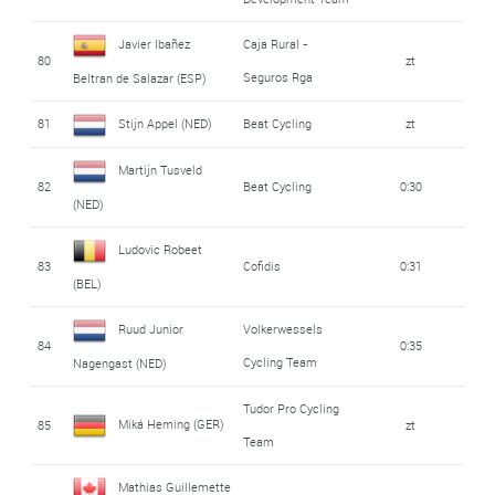
Javier Ibañez
Caja Rural -
80
zt
Seguros Rga
Beltran de Salazar (ESP)
81
Stijn Appel (NED)
Beat Cycling
zt
Martijn Tusveld
82
Beat Cycling
0:30
(NED)
Ludovic Robeet
83
Cofidis
0:31
(BEL)
Ruud Junior
Volkerwessels
84
0:35
Cycling Team
Nagengast (NED)
Tudor Pro Cycling
Miká Heming (GER)
85
zt
Team
Mathias Guillemette