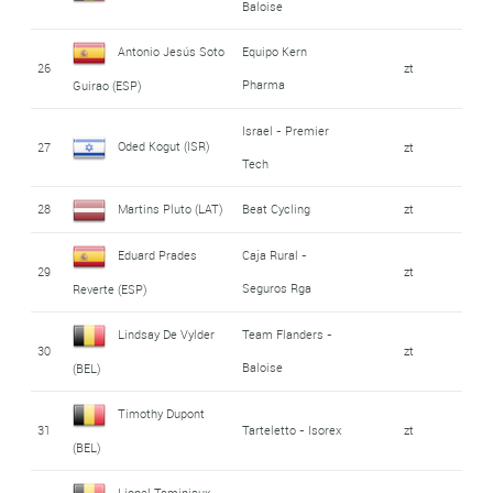
Baloise
Antonio Jesús Soto
Equipo Kern
26
zt
Pharma
Guirao (ESP)
Israel - Premier
Oded Kogut (ISR)
27
zt
Tech
28
Martins Pluto (LAT)
Beat Cycling
zt
Eduard Prades
Caja Rural -
29
zt
Seguros Rga
Reverte (ESP)
Lindsay De Vylder
Team Flanders -
30
zt
Baloise
(BEL)
Timothy Dupont
31
Tarteletto - Isorex
zt
(BEL)
Lionel Taminiaux