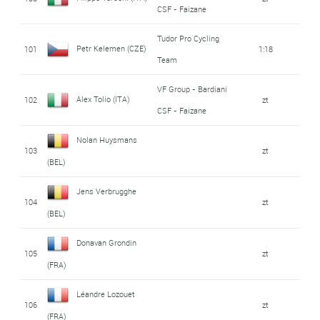
CSF - Faizane
Tudor Pro Cycling
Petr Kelemen (CZE)
101
1:18
Team
VF Group - Bardiani
Alex Tolio (ITA)
102
zt
CSF - Faizane
Nolan Huysmans
103
zt
(BEL)
Jens Verbrugghe
104
zt
(BEL)
Donavan Grondin
105
zt
(FRA)
Léandre Lozouet
106
zt
(FRA)