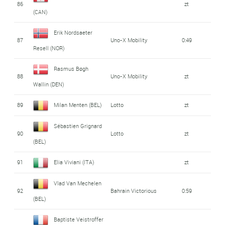
86
zt
(CAN)
Erik Nordsaeter
87
Uno-X Mobility
0:49
Resell (NOR)
Rasmus Bøgh
88
Uno-X Mobility
zt
Wallin (DEN)
89
Milan Menten (BEL)
Lotto
zt
Sébastien Grignard
90
Lotto
zt
(BEL)
91
Elia Viviani (ITA)
zt
Vlad Van Mechelen
92
Bahrain Victorious
0:59
(BEL)
Baptiste Veistroffer