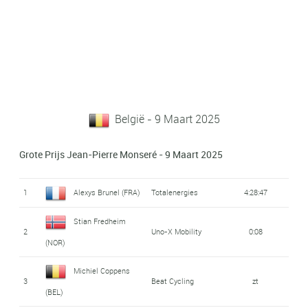
België - 9 Maart 2025
Grote Prijs Jean-Pierre Monseré - 9 Maart 2025
1
Alexys Brunel (FRA)
Totalenergies
4:28:47
Stian Fredheim
2
Uno-X Mobility
0:08
(NOR)
Michiel Coppens
3
Beat Cycling
zt
(BEL)