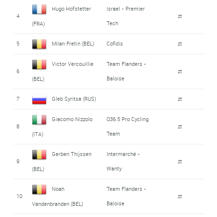
Hugo Hofstetter
Israel - Premier
4
zt
Tech
(FRA)
5
Milan Fretin (BEL)
Cofidis
zt
Victor Vercouillie
Team Flanders -
6
zt
Baloise
(BEL)
7
Gleb Syritsa (RUS)
zt
Giacomo Nizzolo
Q36.5 Pro Cycling
8
zt
Team
(ITA)
Gerben Thijssen
Intermarché -
9
zt
Wanty
(BEL)
Noah
Team Flanders -
10
zt
Baloise
Vandenbranden (BEL)