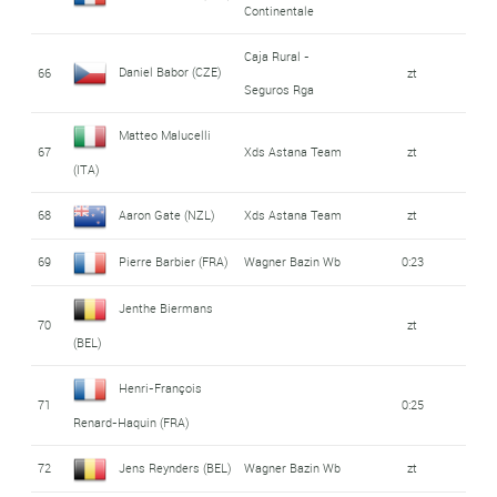
Continentale
Caja Rural -
Daniel Babor (CZE)
66
zt
Seguros Rga
Matteo Malucelli
67
Xds Astana Team
zt
(ITA)
68
Aaron Gate (NZL)
Xds Astana Team
zt
69
Pierre Barbier (FRA)
Wagner Bazin Wb
0:23
Jenthe Biermans
70
zt
(BEL)
Henri-François
71
0:25
Renard-Haquin (FRA)
72
Jens Reynders (BEL)
Wagner Bazin Wb
zt