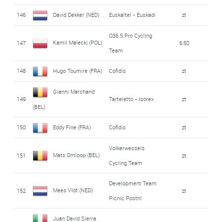
146
David Dekker (NED)
Euskaltel - Euskadi
zt
Q36.5 Pro Cycling
Kamil Malecki (POL)
147
6:50
Team
148
Hugo Toumire (FRA)
Cofidis
zt
Gianni Marchand
149
Tarteletto - Isorex
zt
(BEL)
150
Eddy Fine (FRA)
Cofidis
zt
Volkerwessels
Mats Omloop (BEL)
151
zt
Cycling Team
Development Team
Mees Vlot (NED)
152
zt
Picnic Postnl
Juan David Sierra