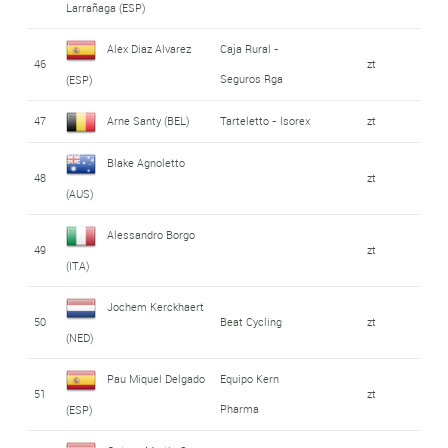
Larrañaga (ESP)
Alex Diaz Alvarez
Caja Rural -
46
zt
Seguros Rga
(ESP)
47
Arne Santy (BEL)
Tarteletto - Isorex
zt
Blake Agnoletto
48
zt
(AUS)
Alessandro Borgo
49
zt
(ITA)
Jochem Kerckhaert
50
Beat Cycling
zt
(NED)
Pau Miquel Delgado
Equipo Kern
51
zt
Pharma
(ESP)