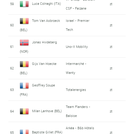
Luca Colnaghi (ITA)
59
zt
CSF - Faizane
Tom Van Asbroeck
Israel - Premier
60
zt
Tech
(BEL)
Jonas Hvideberg
61
Uno-X Mobility
zt
(NOR)
Gijs Van Hoecke
Intermarché -
62
zt
Wanty
(BEL)
Geoffrey Soupe
63
Totalenergies
zt
(FRA)
Team Flanders -
Milan Lanhove (BEL)
64
zt
Baloise
Arkéa - B&b Hôtels
Baptiste Gillet (FRA)
65
zt