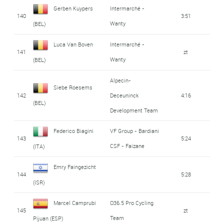
Gerben Kuypers
Intermarché -
140
3:51
Wanty
(BEL)
Luca Van Boven
Intermarché -
141
zt
Wanty
(BEL)
Alpecin-
Siebe Roesems
142
Deceuninck
4:16
(BEL)
Development Team
Federico Biagini
VF Group - Bardiani
143
5:24
CSF - Faizane
(ITA)
Emry Faingezicht
144
5:28
(ISR)
Marcel Camprubi
Q36.5 Pro Cycling
145
zt
Team
Pijuan (ESP)