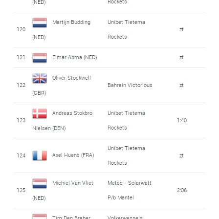
Rockets
(NED)
Martijn Budding
Unibet Tietema
120
zt
Rockets
(NED)
121
Elmar Abma (NED)
zt
Oliver Stockwell
122
Bahrain Victorious
zt
(GBR)
Andreas Stokbro
Unibet Tietema
123
1:40
Rockets
Nielsen (DEN)
Unibet Tietema
Axel Huens (FRA)
124
zt
Rockets
Michiel Van Vliet
Metec - Solarwatt
125
2:06
P/b Mantel
(NED)
Tim Den Braber
Volkerwessels