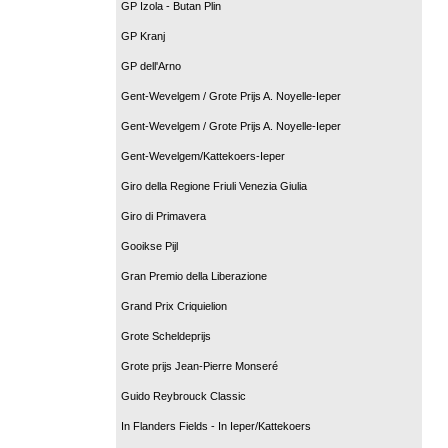
GP Izola - Butan Plin
GP Kranj
GP dell'Arno
Gent-Wevelgem / Grote Prijs A. Noyelle-Ieper
Gent-Wevelgem / Grote Prijs A. Noyelle-Ieper
Gent-Wevelgem/Kattekoers-Ieper
Giro della Regione Friuli Venezia Giulia
Giro di Primavera
Gooikse Pijl
Gran Premio della Liberazione
Grand Prix Criquielion
Grote Scheldeprijs
Grote prijs Jean-Pierre Monseré
Guido Reybrouck Classic
In Flanders Fields - In Ieper/Kattekoers