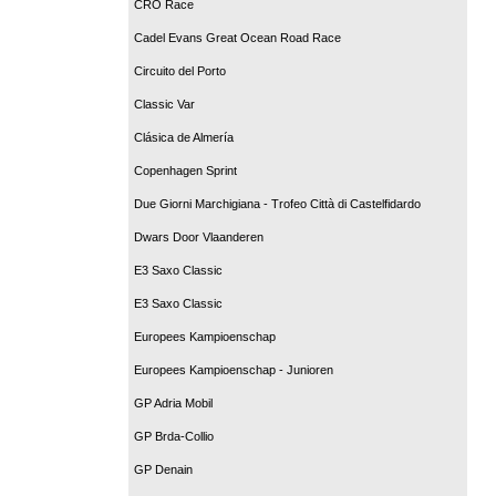
CRO Race
Cadel Evans Great Ocean Road Race
Circuito del Porto
Classic Var
Clásica de Almería
Copenhagen Sprint
Due Giorni Marchigiana - Trofeo Città di Castelfidardo
Dwars Door Vlaanderen
E3 Saxo Classic
E3 Saxo Classic
Europees Kampioenschap
Europees Kampioenschap - Junioren
GP Adria Mobil
GP Brda-Collio
GP Denain