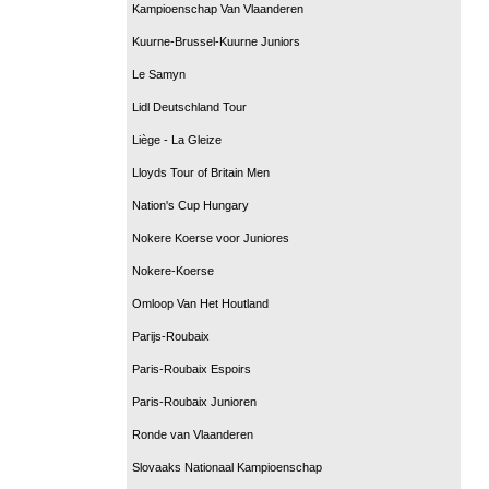
Kampioenschap Van Vlaanderen
Kuurne-Brussel-Kuurne Juniors
Le Samyn
Lidl Deutschland Tour
Liège - La Gleize
Lloyds Tour of Britain Men
Nation's Cup Hungary
Nokere Koerse voor Juniores
Nokere-Koerse
Omloop Van Het Houtland
Parijs-Roubaix
Paris-Roubaix Espoirs
Paris-Roubaix Junioren
Ronde van Vlaanderen
Slovaaks Nationaal Kampioenschap