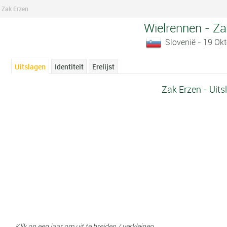
Zak Erzen
Wielrennen - Za
Slovenië - 19 Ok
Uitslagen
Identiteit
Erelijst
Zak Erzen - Uits
Klik op een jaar om uit te breiden / verkleinen