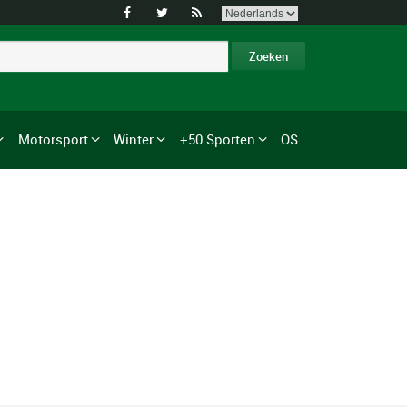



Motorsport
Winter
+50 Sporten
OS