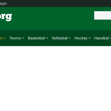
lagen
org
en
Tennis
Basketbal
Volleybal
Hockey
Handbal