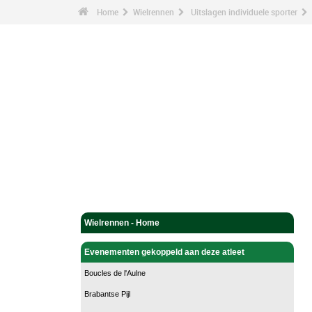
Home
Wielrennen
Uitslagen individuele sporter
Wielrennen - Home
Evenementen gekoppeld aan deze atleet
Boucles de l'Aulne
Brabantse Pijl