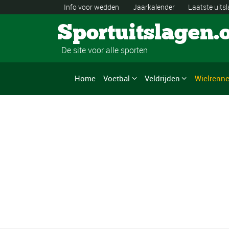
Info voor wedden
Jaarkalender
Laatste uits
Sportuitslagen.
De site voor alle sporten
Home
Voetbal
Veldrijden
Wielrenn