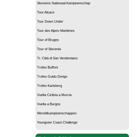
Sloveens Nationaal Kampioenschap
Tour Alsace
Tour Down Under
Tour des Alpes-Maritimes
Tour of Bruges
Tour of Slovenia
Tr. Città di San Vendemiano
Trofeo Buffoni
Trofeo Guido Dorigo
Trofeo Karlsberg
Vuelta Ciclista a Murcia
Vuelta a Burgos
Wereldkampioenschappen
Youngster Coast Challenge