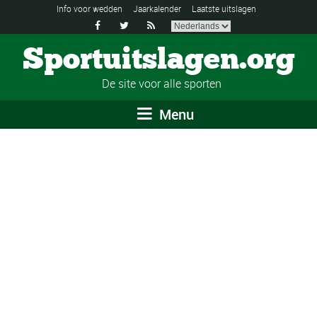
Info voor wedden
Jaarkalender
Laatste uitslagen



Sportuitslagen.org
De site voor alle sporten
Menu