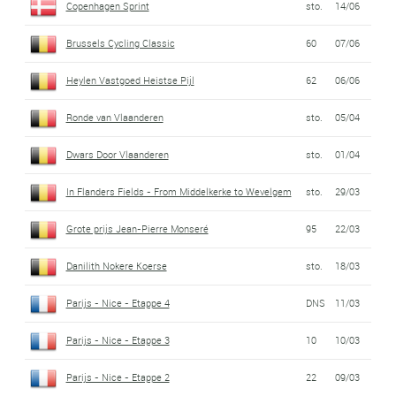
Copenhagen Sprint
sto.
14/06
Brussels Cycling Classic
60
07/06
Heylen Vastgoed Heistse Pijl
62
06/06
Ronde van Vlaanderen
sto.
05/04
Dwars Door Vlaanderen
sto.
01/04
In Flanders Fields - From Middelkerke to Wevelgem
sto.
29/03
Grote prijs Jean-Pierre Monseré
95
22/03
Danilith Nokere Koerse
sto.
18/03
Parijs - Nice - Etappe 4
DNS
11/03
Parijs - Nice - Etappe 3
10
10/03
Parijs - Nice - Etappe 2
22
09/03