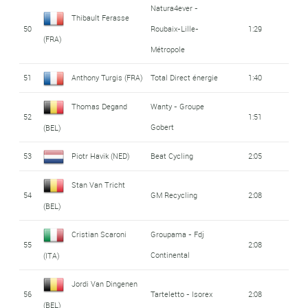
Natura4ever -
Thibault Ferasse
50
Roubaix-Lille-
1:29
(FRA)
Métropole
51
Anthony Turgis (FRA)
Total Direct énergie
1:40
Thomas Degand
Wanty - Groupe
52
1:51
Gobert
(BEL)
53
Piotr Havik (NED)
Beat Cycling
2:05
Stan Van Tricht
54
GM Recycling
2:08
(BEL)
Cristian Scaroni
Groupama - Fdj
55
2:08
Continental
(ITA)
Jordi Van Dingenen
56
Tarteletto - Isorex
2:08
(BEL)