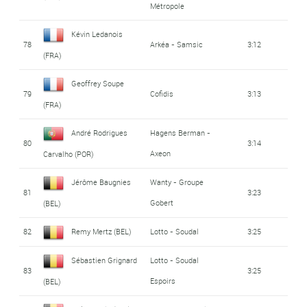
Métropole
Kévin Ledanois
78
Arkéa - Samsic
3:12
(FRA)
Geoffrey Soupe
79
Cofidis
3:13
(FRA)
André Rodrigues
Hagens Berman -
80
3:14
Axeon
Carvalho (POR)
Jérôme Baugnies
Wanty - Groupe
81
3:23
Gobert
(BEL)
82
Remy Mertz (BEL)
Lotto - Soudal
3:25
Sébastien Grignard
Lotto - Soudal
83
3:25
Espoirs
(BEL)