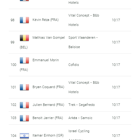
Hotels
Vital Concept - B&b
Kévin Réza (FRA)
98
10:17
Hotels
Mathias Van Gompel
Sport Vlaanderen -
99
10:17
Baloise
(BEL)
Emmanuel Morin
100
Cofidis
10:17
(FRA)
Vital Concept - B&b
Bryan Coquard (FRA)
101
10:17
Hotels
102
Julien Bernard (FRA)
Trek - Segafredo
10:17
103
Benoit Jarrier (FRA)
Arkéa - Samsic
10:17
Israel Cycling
Itamar Einhorn (ISR)
104
10:17