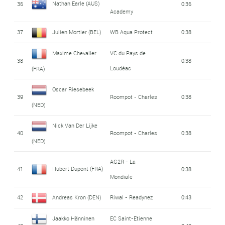
Nathan Earle (AUS)
36
0:36
Academy
37
Julien Mortier (BEL)
WB Aqua Protect
0:38
Maxime Chevalier
VC du Pays de
38
0:38
Loudéac
(FRA)
Oscar Riesebeek
39
Roompot - Charles
0:38
(NED)
Nick Van Der Lijke
40
Roompot - Charles
0:38
(NED)
AG2R - La
Hubert Dupont (FRA)
41
0:38
Mondiale
42
Andreas Kron (DEN)
Riwal - Readynez
0:43
Jaakko Hänninen
EC Saint-Etienne