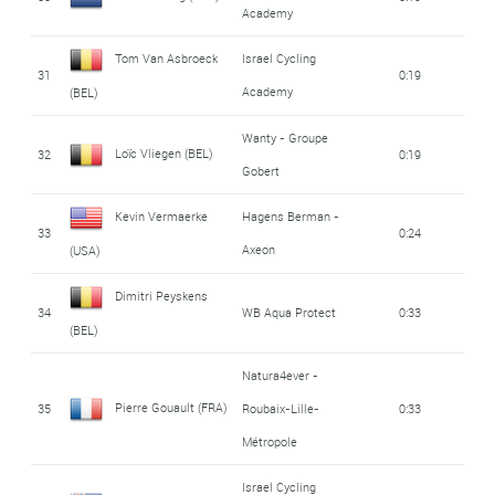
Academy
Tom Van Asbroeck
Israel Cycling
31
0:19
Academy
(BEL)
Wanty - Groupe
Loïc Vliegen (BEL)
32
0:19
Gobert
Kevin Vermaerke
Hagens Berman -
33
0:24
Axeon
(USA)
Dimitri Peyskens
34
WB Aqua Protect
0:33
(BEL)
Natura4ever -
Pierre Gouault (FRA)
35
Roubaix-Lille-
0:33
Métropole
Israel Cycling