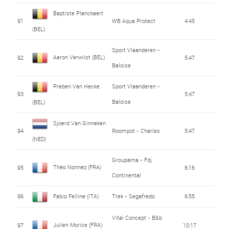
Baptiste Planckaert
91
WB Aqua Protect
4:45
(BEL)
Sport Vlaanderen -
Aaron Verwilst (BEL)
92
5:47
Baloise
Preben Van Hecke
Sport Vlaanderen -
93
5:47
Baloise
(BEL)
Sjoerd Van Ginneken
94
Roompot - Charles
5:47
(NED)
Groupama - Fdj
Théo Nonnez (FRA)
95
6:16
Continental
96
Fabio Felline (ITA)
Trek - Segafredo
6:55
Vital Concept - B&b
Julien Morice (FRA)
97
10:17