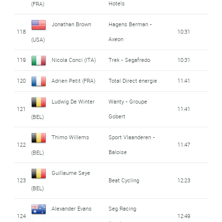
Hotels
(FRA)
Jonathan Brown
Hagens Berman -
118
10:31
Axeon
(USA)
119
Nicola Conci (ITA)
Trek - Segafredo
10:31
120
Adrien Petit (FRA)
Total Direct énergie
11:41
Ludwig De Winter
Wanty - Groupe
121
11:41
Gobert
(BEL)
Thimo Willems
Sport Vlaanderen -
122
11:47
Baloise
(BEL)
Guillaume Seye
123
Beat Cycling
12:23
(BEL)
Alexander Evans
Seg Racing
124
12:49