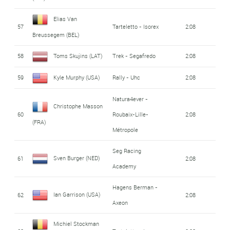
Elias Van
57
Tarteletto - Isorex
2:08
Breussegem (BEL)
58
Toms Skujins (LAT)
Trek - Segafredo
2:08
59
Kyle Murphy (USA)
Rally - Uhc
2:08
Natura4ever -
Christophe Masson
60
Roubaix-Lille-
2:08
(FRA)
Métropole
Seg Racing
Sven Burger (NED)
61
2:08
Academy
Hagens Berman -
Ian Garrison (USA)
62
2:08
Axeon
Michiel Stockman