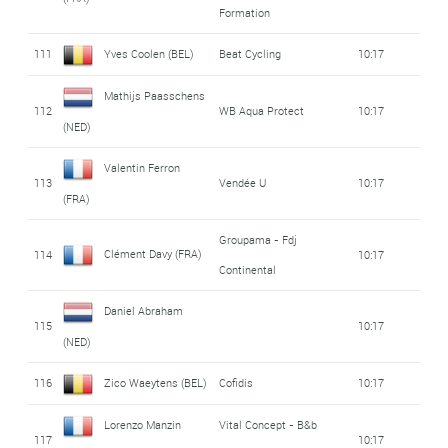
Formation
111
Yves Coolen (BEL)
Beat Cycling
10:17
Mathijs Paasschens
112
WB Aqua Protect
10:17
(NED)
Valentin Ferron
113
Vendée U
10:17
(FRA)
Groupama - Fdj
Clément Davy (FRA)
114
10:17
Continental
Daniel Abraham
115
10:17
(NED)
116
Zico Waeytens (BEL)
Cofidis
10:17
Lorenzo Manzin
Vital Concept - B&b
117
10:17