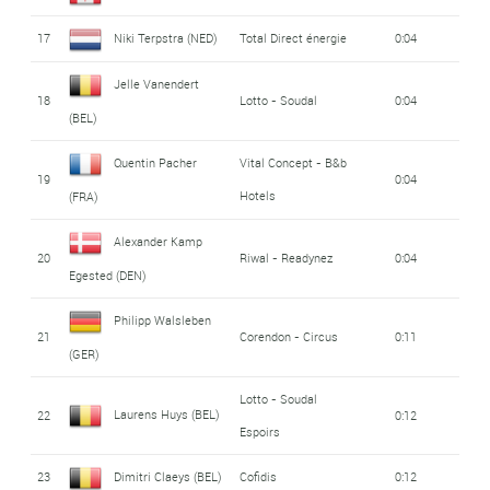
17
Niki Terpstra (NED)
Total Direct énergie
0:04
Jelle Vanendert
18
Lotto - Soudal
0:04
(BEL)
Quentin Pacher
Vital Concept - B&b
19
0:04
Hotels
(FRA)
Alexander Kamp
20
Riwal - Readynez
0:04
Egested (DEN)
Philipp Walsleben
21
Corendon - Circus
0:11
(GER)
Lotto - Soudal
Laurens Huys (BEL)
22
0:12
Espoirs
23
Dimitri Claeys (BEL)
Cofidis
0:12