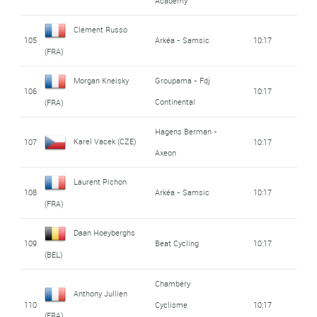
Academy
Clément Russo
105
Arkéa - Samsic
10:17
(FRA)
Morgan Kneisky
Groupama - Fdj
106
10:17
Continental
(FRA)
Hagens Berman -
Karel Vacek (CZE)
107
10:17
Axeon
Laurent Pichon
108
Arkéa - Samsic
10:17
(FRA)
Daan Hoeyberghs
109
Beat Cycling
10:17
(BEL)
Chambéry
Anthony Jullien
110
Cyclisme
10:17
(FRA)