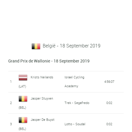
België - 18 September 2019
Grand Prix de Wallonie - 18 September 2019
Krists Neilands
Israel Cycling
1
4:56:07
Academy
(LAT)
Jasper Stuyven
2
Trek - Segafredo
0:02
(BEL)
Jasper De Buyst
3
Lotto - Soudal
0:02
(BEL)