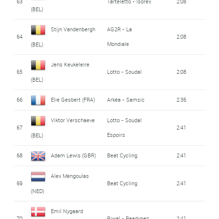
63
Tarteletto - Isorex
2:08
(BEL)
Stijn Vandenbergh
AG2R - La
64
2:08
Mondiale
(BEL)
Jens Keukeleire
65
Lotto - Soudal
2:08
(BEL)
66
Elie Gesbert (FRA)
Arkéa - Samsic
2:36
Viktor Verschaeve
Lotto - Soudal
67
2:41
Espoirs
(BEL)
68
Adam Lewis (GBR)
Beat Cycling
2:41
Alex Mengoulas
69
Beat Cycling
2:41
(NED)
Emil Nygaard
70
Riwal - Readynez
2:41