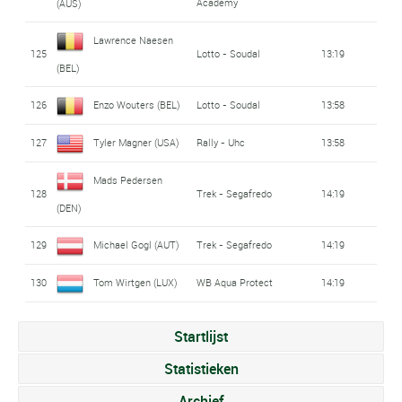
Academy
(AUS)
Lawrence Naesen
125
Lotto - Soudal
13:19
(BEL)
126
Enzo Wouters (BEL)
Lotto - Soudal
13:58
127
Tyler Magner (USA)
Rally - Uhc
13:58
Mads Pedersen
128
Trek - Segafredo
14:19
(DEN)
129
Michael Gogl (AUT)
Trek - Segafredo
14:19
130
Tom Wirtgen (LUX)
WB Aqua Protect
14:19
Startlijst
Statistieken
Archief