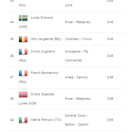
43
0:43
Loire
(FIN)
Lucas Eriksson
44
Riwal - Readynez
0:43
(SWE)
45
Otto Vergaerde (BEL)
Corendon - Circus
0:45
Simon Guglielmi
Groupama - Fdj
46
0:45
Continental
(FRA)
Franck Bonnamour
47
Arkéa - Samsic
0:48
(FRA)
Sindre Skjøstad
48
Riwal - Readynez
0:48
Lunke (NOR)
General Store -
Mattia Petrucci (ITA)
49
0:55
Bottoli - Zardini