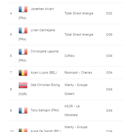
Jonathan Hivert
4
Total Direct énergie
0:02
(FRA)
Lilian Calmejane
5
Total Direct énergie
0:04
(FRA)
Christophe Laporte
6
Cofidis
0:04
(FRA)
7
Arjen Livyns (BEL)
Roompot - Charles
0:04
Odd Christian Eiking
Wanty - Groupe
8
0:04
Gobert
(NOR)
AG2R - La
Tony Gallopin (FRA)
9
0:04
Mondiale
Wanty - Groupe
Aimé De Gendt (BEL)
10
0:04