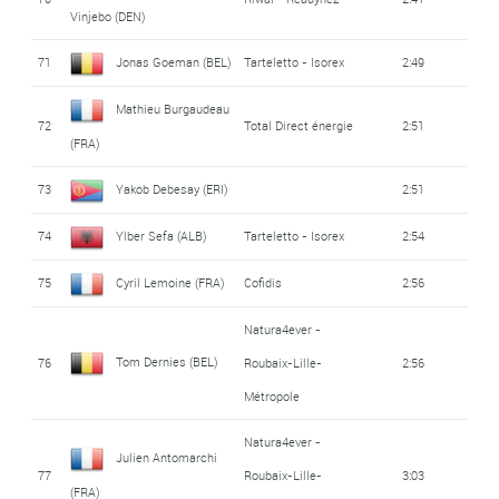
Vinjebo (DEN)
71
Jonas Goeman (BEL)
Tarteletto - Isorex
2:49
Mathieu Burgaudeau
72
Total Direct énergie
2:51
(FRA)
73
Yakob Debesay (ERI)
2:51
74
Ylber Sefa (ALB)
Tarteletto - Isorex
2:54
75
Cyril Lemoine (FRA)
Cofidis
2:56
Natura4ever -
Tom Dernies (BEL)
76
Roubaix-Lille-
2:56
Métropole
Natura4ever -
Julien Antomarchi
77
Roubaix-Lille-
3:03
(FRA)