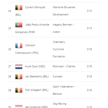
Sylvain Moniquet
Wallonie-Bruxelles
24
0:15
Development
(BEL)
João Pedro Almeida
Hagens Berman -
25
0:15
Axeon
Gonçalves (POR)
Chambéry
Clément
26
Cyclisme
0:18
Champoussin (FRA)
Formation
27
Huub Duyn (NED)
Roompot - Charles
0:18
28
Jan Bakelants (BEL)
Sunweb
0:18
Sport Vlaanderen -
Piet Allegaert (BEL)
29
0:19
Baloise
Seg Racing
Ide Schelling (NED)
30
0:19