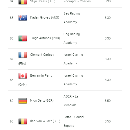
84
Stijn Steels (BEL)
Roompot - Charles
3:30
Seg Racing
Kaden Groves (AUS)
85
3:30
Academy
Seg Racing
Tiago Antunes (POR)
86
3:30
Academy
Clément Carisey
Israel Cycling
87
3:30
Academy
(FRA)
Benjamin Perry
Israel Cycling
88
3:30
Academy
(CAN)
AG2R - La
Nico Denz (GER)
89
3:50
Mondiale
Lotto - Soudal
Ilan Van Wilder (BEL)
90
3:50
Espoirs