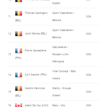
Gobert
Thomas Sprengers
Sport Vlaanderen -
11
0:04
Baloise
(BEL)
Sport Vlaanderen -
Jordi Warlop (BEL)
12
0:04
Baloise
Natura4ever -
Pierre Idjouadiene
13
Roubaix-Lille-
0:04
(FRA)
Métropole
Vital Concept - B&b
Cyril Gautier (FRA)
14
0:04
Hotels
Xandro Meurisse
Wanty - Groupe
15
0:04
Gobert
(BEL)
16
Adam De Vos (CAN)
Rally - Uhc
0:04