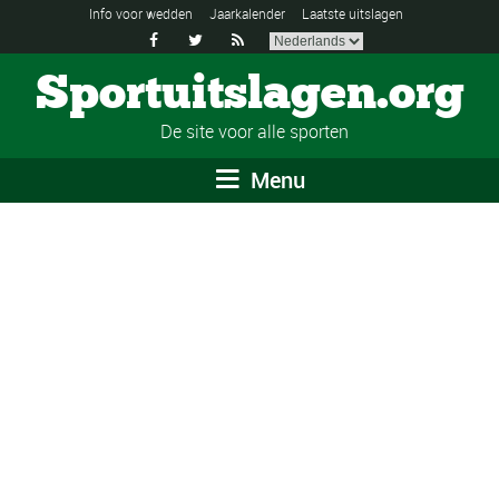
Info voor wedden
Jaarkalender
Laatste uitslagen



Sportuitslagen.org
De site voor alle sporten
Menu