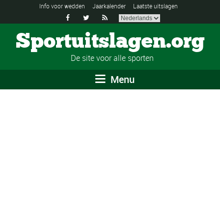
Info voor wedden
Jaarkalender
Laatste uitslagen



Sportuitslagen.org
De site voor alle sporten
Menu