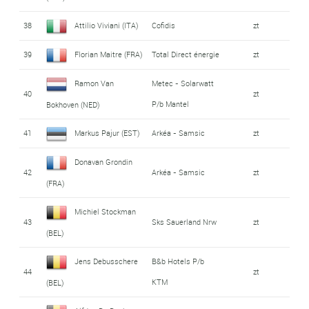
38
Attilio Viviani (ITA)
Cofidis
zt
39
Florian Maitre (FRA)
Total Direct énergie
zt
Ramon Van
Metec - Solarwatt
40
zt
P/b Mantel
Bokhoven (NED)
41
Markus Pajur (EST)
Arkéa - Samsic
zt
Donavan Grondin
42
Arkéa - Samsic
zt
(FRA)
Michiel Stockman
43
Sks Sauerland Nrw
zt
(BEL)
Jens Debusschere
B&b Hotels P/b
44
zt
KTM
(BEL)