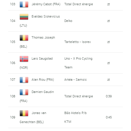
103
Jérémy Cabot (FRA)
Total Direct énergie
zt
Evaldas Siskevicius
104
Delko
zt
(LTU)
Thomas Joseph
105
Tarteletto - Isorex
zt
(BEL)
Lars Saugstad
Uno - X Pro Cycling
106
zt
Team
(NOR)
107
Alan Riou (FRA)
Arkéa - Samsic
zt
Damien Gaudin
108
Total Direct énergie
0:39
(FRA)
Jonas van
B&b Hotels P/b
109
0:45
KTM
Genechten (BEL)