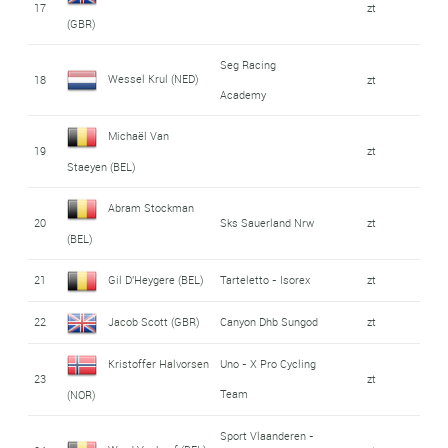
17
zt
(GBR)
Seg Racing
Wessel Krul (NED)
18
zt
Academy
Michaël Van
19
zt
Staeyen (BEL)
Abram Stockman
20
Sks Sauerland Nrw
zt
(BEL)
21
Gil D'Heygere (BEL)
Tarteletto - Isorex
zt
22
Jacob Scott (GBR)
Canyon Dhb Sungod
zt
Kristoffer Halvorsen
Uno - X Pro Cycling
23
zt
Team
(NOR)
Sport Vlaanderen -