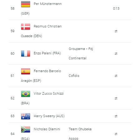
Per Münstermann
58
0:13
(GER)
Rasmus Christian
59
zt
Quaade (DEN)
Groupama - Fdj
Enzo Paleni (FRA)
60
zt
Continental
Fernando Barcelo
61
Cofidis
zt
Aragón (ESP)
Vitor Zucco Schizzi
62
zt
(BRA)
63
Harry Sweeny (AUS)
zt
Nicholas Dlamini
Team Qhubeka
64
zt
Assos
(RSA)