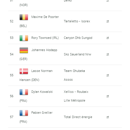
51
Delko
zt
(NOR)
Maxime De Poorter
52
Tarteletto - Isorex
zt
(BEL)
53
Rory Townsed (IRL)
Canyon Dhb Sungod
zt
Johannes Hodapp
54
Sks Sauerland Nrw
zt
(GER)
Lasse Norman
Team Qhubeka
55
zt
Assos
Hansen (DEN)
Dylan Kowalski
Xelliss - Roubaix
56
zt
Lille Métropole
(FRA)
Fabien Grellier
57
Total Direct énergie
zt
(FRA)