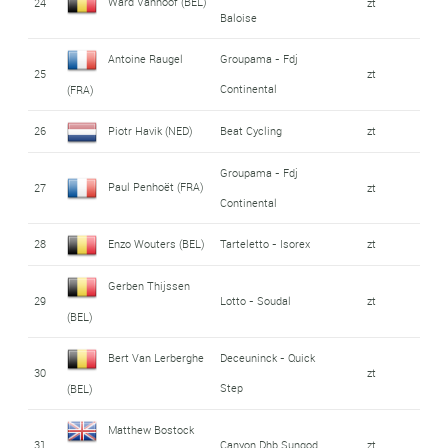
Ward Vanhoof (BEL)
24
zt
Baloise
Antoine Raugel
Groupama - Fdj
25
zt
Continental
(FRA)
26
Piotr Havik (NED)
Beat Cycling
zt
Groupama - Fdj
Paul Penhoët (FRA)
27
zt
Continental
28
Enzo Wouters (BEL)
Tarteletto - Isorex
zt
Gerben Thijssen
29
Lotto - Soudal
zt
(BEL)
Bert Van Lerberghe
Deceuninck - Quick
30
zt
Step
(BEL)
Matthew Bostock
31
Canyon Dhb Sungod
zt