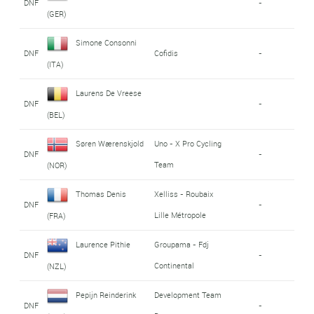
DNF
-
(GER)
Simone Consonni
DNF
Cofidis
-
(ITA)
Laurens De Vreese
DNF
-
(BEL)
Søren Wærenskjold
Uno - X Pro Cycling
DNF
-
Team
(NOR)
Thomas Denis
Xelliss - Roubaix
DNF
-
Lille Métropole
(FRA)
Laurence Pithie
Groupama - Fdj
DNF
-
Continental
(NZL)
Pepijn Reinderink
Development Team
DNF
-