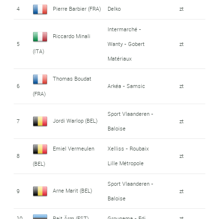
4
Pierre Barbier (FRA)
Delko
zt
Intermarché -
Riccardo Minali
5
Wanty - Gobert
zt
(ITA)
Matériaux
Thomas Boudat
6
Arkéa - Samsic
zt
(FRA)
Sport Vlaanderen -
Jordi Warlop (BEL)
7
zt
Baloise
Emiel Vermeulen
Xelliss - Roubaix
8
zt
Lille Métropole
(BEL)
Sport Vlaanderen -
Arne Marit (BEL)
9
zt
Baloise
10
Rait Ärm (EST)
Groupama - Fdj
zt