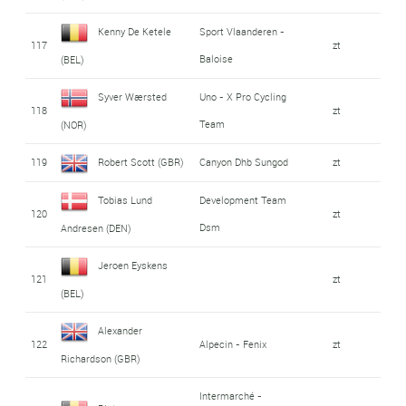
Kenny De Ketele
Sport Vlaanderen -
117
zt
Baloise
(BEL)
Syver Wærsted
Uno - X Pro Cycling
118
zt
Team
(NOR)
119
Robert Scott (GBR)
Canyon Dhb Sungod
zt
Tobias Lund
Development Team
120
zt
Dsm
Andresen (DEN)
Jeroen Eyskens
121
zt
(BEL)
Alexander
122
Alpecin - Fenix
zt
Richardson (GBR)
Intermarché -