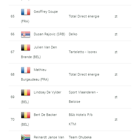
Geoffrey Soupe
65
Total Direct énergie
zt
(FRA)
66
Dusan Rajovic (SRB)
Delko
zt
Julien Van Den
67
Tarteletto - Isorex
zt
Brande (BEL)
Mathieu
68
Total Direct énergie
zt
Burgaudeau (FRA)
Lindsay De Vylder
Sport Vlaanderen -
69
zt
Baloise
(BEL)
Bert De Backer
B&b Hotels P/b
70
zt
KTM
(BEL)
Reinardt Janse Van
Team Qhubeka