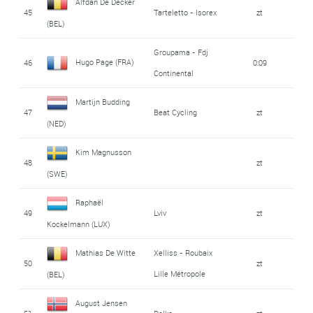
Alfdan De Decker
45
Tarteletto - Isorex
zt
(BEL)
Groupama - Fdj
Hugo Page (FRA)
46
0:09
Continental
Martijn Budding
47
Beat Cycling
zt
(NED)
Kim Magnusson
48
zt
(SWE)
Raphaël
49
Lviv
zt
Kockelmann (LUX)
Mathias De Witte
Xelliss - Roubaix
50
zt
Lille Métropole
(BEL)
August Jensen