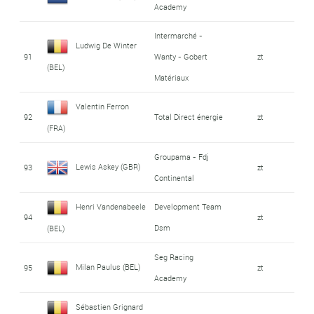
Academy
Intermarché -
Ludwig De Winter
91
Wanty - Gobert
zt
(BEL)
Matériaux
Valentin Ferron
92
Total Direct énergie
zt
(FRA)
Groupama - Fdj
Lewis Askey (GBR)
93
zt
Continental
Henri Vandenabeele
Development Team
94
zt
Dsm
(BEL)
Seg Racing
Milan Paulus (BEL)
95
zt
Academy
Sébastien Grignard