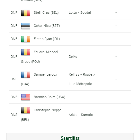
DNF
Steff Cras (BEL)
Lotto - Soudal
-
DNF
Oskar Nisu (EST)
-
DNF
Fintan Ryan (IRL)
-
Eduard-Michael
DNF
Delko
-
Grosu (ROU)
Samuel Leroux
Xelliss - Roubaix
DNF
-
Lille Métropole
(FRA)
DNF
Brendan Rhim (USA)
-
Christophe Noppe
DNS
Arkéa - Samsic
-
(BEL)
Startlijst