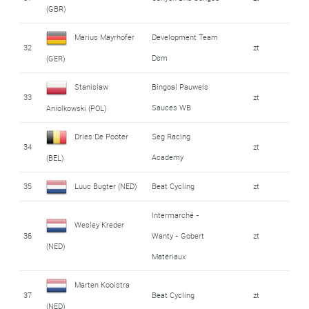
(GBR)
Marius Mayrhofer
Development Team
32
zt
Dsm
(GER)
Stanislaw
Bingoal Pauwels
33
zt
Sauces WB
Aniolkowski (POL)
Dries De Pooter
Seg Racing
34
zt
Academy
(BEL)
35
Luuc Bugter (NED)
Beat Cycling
zt
Intermarché -
Wesley Kreder
36
Wanty - Gobert
zt
(NED)
Matériaux
Marten Kooistra
37
Beat Cycling
zt
(NED)