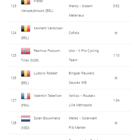
Pieter
123
Wanty - Gobert
0:52
Vanspeybrouck (BEL)
Matériaux
Kenneth Vanbilsen
124
Cofidis
zt
(BEL)
Rasmus Fossum
Uno - X Pro Cycling
125
1:10
Team
Tiller (NOR)
Ludovic Robeet
Bingoal Pauwels
126
zt
Sauces WB
(BEL)
Valentin Tabellion
Xelliss - Roubaix
127
1:34
Lille Métropole
(FRA)
Dylan Bouwmans
Metec - Solarwatt
128
zt
P/b Mantel
(NED)