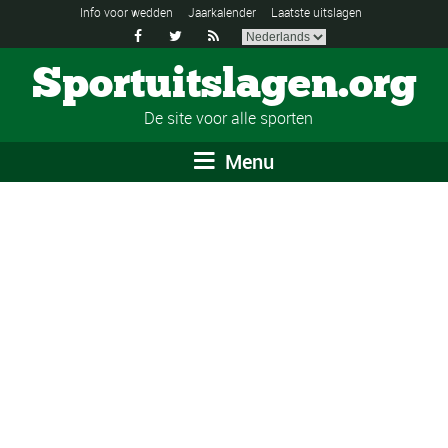
Info voor wedden
Jaarkalender
Laatste uitslagen



Sportuitslagen.org
De site voor alle sporten
Menu