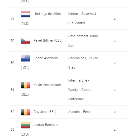
(NED)
Hartthijs de Vries
Metec - Solarwatt
78
zt
P/b Mantel
(NED)
Development Team
Pavel Bittner (CZE)
79
zt
Dsm
Shane Archbold
Deceuninck - Quick
80
zt
Step
(NZL)
Intermarché -
Kevin Van Melsen
81
Wanty - Gobert
zt
(BEL)
Matériaux
82
Roy Jans (BEL)
Alpecin - Fenix
zt
Justas Beniusis
83
zt
(LTU)