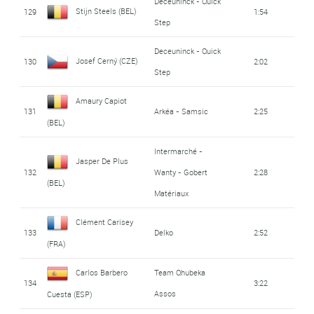
Deceuninck - Quick
Stijn Steels (BEL)
129
1:54
Step
Deceuninck - Quick
Josef Cerný (CZE)
130
2:02
Step
Amaury Capiot
131
Arkéa - Samsic
2:25
(BEL)
Intermarché -
Jasper De Plus
132
Wanty - Gobert
2:28
(BEL)
Matériaux
Clément Carisey
133
Delko
2:52
(FRA)
Carlos Barbero
Team Qhubeka
134
3:22
Assos
Cuesta (ESP)