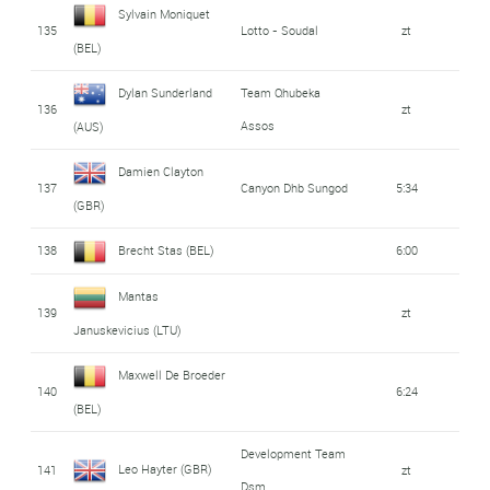
Sylvain Moniquet
135
Lotto - Soudal
zt
(BEL)
Dylan Sunderland
Team Qhubeka
136
zt
Assos
(AUS)
Damien Clayton
137
Canyon Dhb Sungod
5:34
(GBR)
138
Brecht Stas (BEL)
6:00
Mantas
139
zt
Januskevicius (LTU)
Maxwell De Broeder
140
6:24
(BEL)
Development Team
Leo Hayter (GBR)
141
zt
Dsm