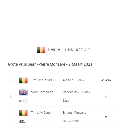
België - 7 Maart 2021
Grote Prijs Jean-Pierre Monseré - 7 Maart 2021
1
Tim Merlier (BEL)
Alpecin - Fenix
4:34:44
Mark Cavendish
Deceuninck - Quick
2
zt
Step
(GBR)
Timothy Dupont
Bingoal Pauwels
3
zt
Sauces WB
(BEL)