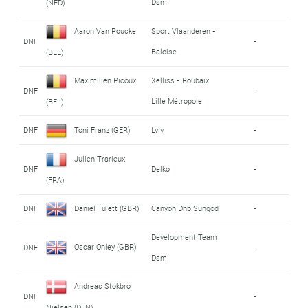
Dsm
(NED)
Aaron Van Poucke
Sport Vlaanderen -
DNF
-
Baloise
(BEL)
Maximilien Picoux
Xelliss - Roubaix
DNF
-
Lille Métropole
(BEL)
DNF
Toni Franz (GER)
Lviv
-
Julien Trarieux
DNF
Delko
-
(FRA)
DNF
Daniel Tulett (GBR)
Canyon Dhb Sungod
-
Development Team
Oscar Onley (GBR)
DNF
-
Dsm
Andreas Stokbro
DNF
-
Nielsen (DEN)