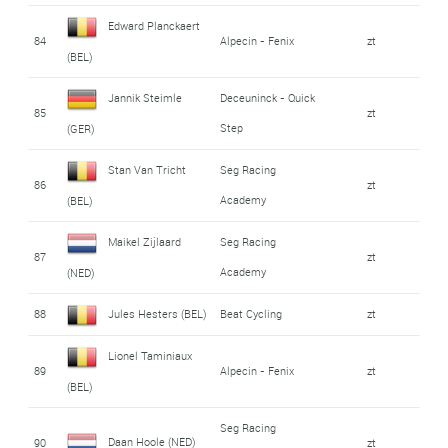
Edward Planckaert
84
Alpecin - Fenix
zt
(BEL)
Jannik Steimle
Deceuninck - Quick
85
zt
Step
(GER)
Stan Van Tricht
Seg Racing
86
zt
Academy
(BEL)
Maikel Zijlaard
Seg Racing
87
zt
Academy
(NED)
88
Jules Hesters (BEL)
Beat Cycling
zt
Lionel Taminiaux
89
Alpecin - Fenix
zt
(BEL)
Seg Racing
Daan Hoole (NED)
90
zt