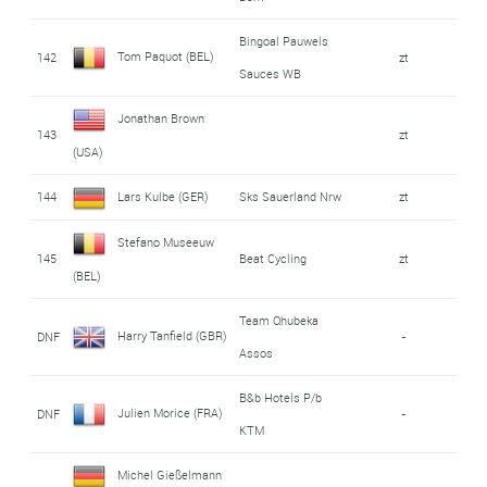
Bingoal Pauwels
Tom Paquot (BEL)
142
zt
Sauces WB
Jonathan Brown
143
zt
(USA)
144
Lars Kulbe (GER)
Sks Sauerland Nrw
zt
Stefano Museeuw
145
Beat Cycling
zt
(BEL)
Team Qhubeka
Harry Tanfield (GBR)
DNF
-
Assos
B&b Hotels P/b
Julien Morice (FRA)
DNF
-
KTM
Michel Gießelmann