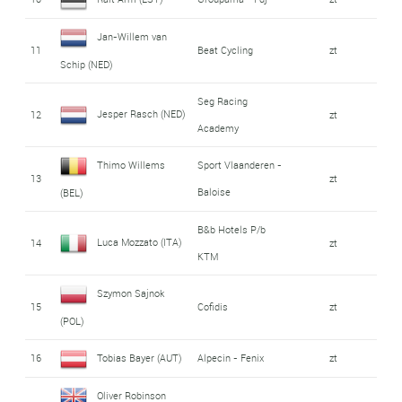
Jan-Willem van
11
Beat Cycling
zt
Schip (NED)
Seg Racing
Jesper Rasch (NED)
12
zt
Academy
Thimo Willems
Sport Vlaanderen -
13
zt
Baloise
(BEL)
B&b Hotels P/b
Luca Mozzato (ITA)
14
zt
KTM
Szymon Sajnok
15
Cofidis
zt
(POL)
16
Tobias Bayer (AUT)
Alpecin - Fenix
zt
Oliver Robinson