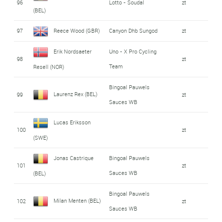
96
Lotto - Soudal
zt
(BEL)
97
Reece Wood (GBR)
Canyon Dhb Sungod
zt
Erik Nordsaeter
Uno - X Pro Cycling
98
zt
Team
Resell (NOR)
Bingoal Pauwels
Laurenz Rex (BEL)
99
zt
Sauces WB
Lucas Eriksson
100
zt
(SWE)
Jonas Castrique
Bingoal Pauwels
101
zt
Sauces WB
(BEL)
Bingoal Pauwels
Milan Menten (BEL)
102
zt
Sauces WB