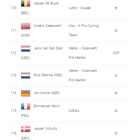
Jasper De Buyst
110
Lotto - Soudal
zt
(BEL)
Anders Skaarseth
Uno - X Pro Cycling
111
zt
Team
(NOR)
Jens Van Den Dool
Metec - Solarwatt
112
0:47
P/b Mantel
(NED)
Metec - Solarwatt
Rick Ottema (NED)
113
zt
P/b Mantel
114
Jon Knolle (GER)
zt
Emmanuel Morin
115
Cofidis
zt
(FRA)
Jesper Schultz
116
zt
(DEN)